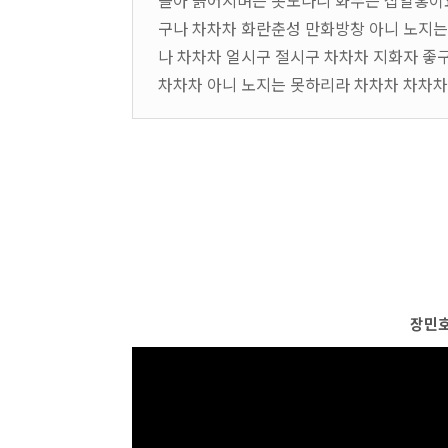
놀아 늙어지며는 못노나니 화무는 십일홍이
구나 차차차 화란춘성 만화방창 아니 노지는
나 차차차 얼시구 절시구 차차차 지화자 좋
차차차 아니 노지는 못하리라 차차차 차차차
장민호