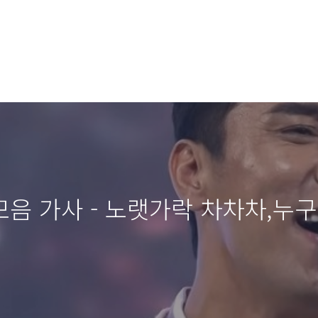
음 가사 - 노랫가락 차차차,누구