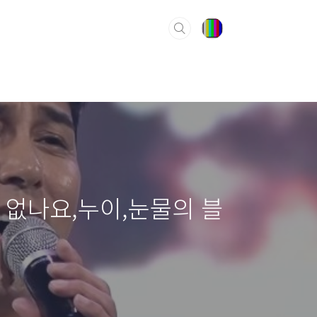
 없나요,누이,눈물의 블