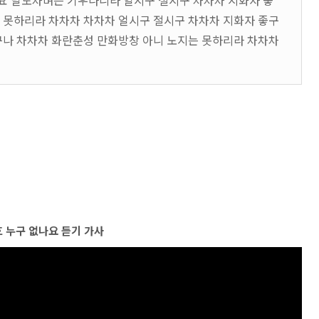
요 달도차며는 기우나니라 얼시구 절시구 차차차 지화자 좋
 못하리라 차차차 차차차 얼시구 절시구 차차차 지화자 좋구
구나 차차차 화란춘성 만화방창 아니 노지는 못하리라 차차차
 누구 없나요 듣기 가사