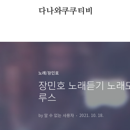
본문 바로가기
다나와쿠쿠티비
노래/장민호
장민호 노래듣기 노래모
루스
by 알 수 없는 사용자
2021. 10. 18.