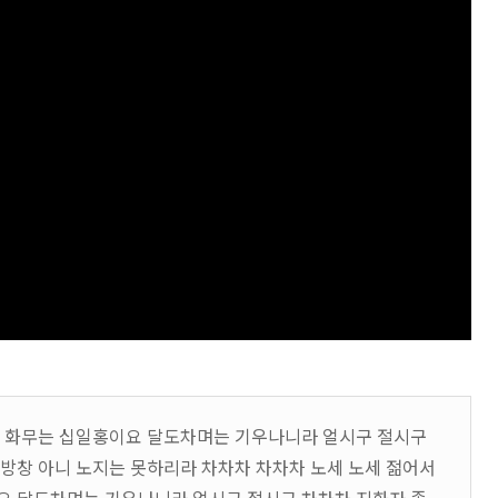
니 화무는 십일홍이요 달도차며는 기우나니라 얼시구 절시구
방창 아니 노지는 못하리라 차차차 차차차 노세 노세 젊어서