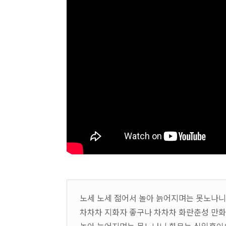
노세 노세 젊어서 놀아 늙어지며는 못노나
차차차 지화자 좋구나 차차차 화란춘성 만화