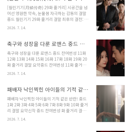
살이나 연상이라니! 문근영의 결혼 소식과 남편
[월린기기(月鳞传奇) 29화 줄거리] 시공간을 넘
정평에 대해서 차근차근 정리해드릴게요. 끝까지
어선 영원한 약속, 눈물샘 자극하는 감동의 결말
읽어보시면 두 사람이 어떻게 인연을 맺었는지도
중드 월린기기 29화 줄거리 결말 최후의 결전: 세
다 아실 수 있어요~문근영, 자필 편지로 전한 결
상을 구하기 위한 가혹한 선택구영이 인간 세상
혼 소식7월 29일, 문근영 씨가 자신의 SNS에 손
2026. 7. 14.
에 불러올 대재앙을 막기 위해, 주인공 일행은 마
으로 직접 쓴 편지를 올렸다고 해요. 요즘같이 빠
지막 수단인 ‘시공간 균열(时空裂隙)’을 강제로
른 세상에 손편지라니, 그것부터가 참 문근영답
열기로 결심합니다. 그러나 이 시공간의 틈을 열
축구와 성장을 다룬 로맨스 중드 찬여번성 11화 12화 13화 14화 15화 16화 17화 18화 19화 20화 줄거리 결말 요약
다는 생각이 들더라고요. 편지에는 이제..
고 유지하는 것은 시전자의 영혼과 육체를 갉아
축구와 성장을 다룬 로맨스 중드 찬여번성 11화
먹는 극도의 고통을 수반하는 일이었습니다.이전
12화 13화 14화 15화 16화 17화 18화 19화 20
에도 루무이(露芜衣)가 '적찬(寂飡)의 힘'을 빌
화 줄거리 결말 요약중드 찬여번성 11화 줄거리
려 여러 차례 시간을 되돌렸을 때, 신물인 '유계석
결말: 비밀기지가 된 보습학원과 낭만적인 사진
(谕戒石)'의 보호를 받고 있었음에도 온몸에 치
2026. 7. 14.
관 데이트왕법은 임만성의 진심을 보며 그녀가
명적인 상처를 입었을 정도였죠. 따라서 이번 회
제이슨(Jason) 사건과 무관함을 확신하고, 팀을
귀를 완벽하게 성공시키기 위해 육체적 고통을
떠나기 아쉬워하는 자신을 발견합니다. 이때 푸
패배자 낙인찍힌 아이들의 기적 같은 반란! 중드 <찬여번성> 1화 2화 3화 4화 5화 6화 7화 8화 9화 10화 줄거리 결말 요약
감내할 유일한 적임자로 리제(厉劫)가 선택됩니
신슈가 의문의 상자를 받고, 임만성이 수수께끼
다.이 거..
패배자 낙인찍힌 아이들의 기적 같은 반란! 중드
를 풀어 찾아간 곳은 한 사진관이었습니다. 아이
1화 2화 3화 4화 5화 6화 7화 8화 9화 10화 줄거
들의 성화에 왕법은 임만성의 가짜 남자친구가
리 결말 요약신작 중드 찬여번성 화 줄거리 결말:
되어 동행합니다. 그곳에서 조부모님의 옛 친구
"인생은 계획대로 안 된다? 체육기자재실의 비밀
를 만나 유품이 담긴 철통을 건네받은 임만성은
2026. 7. 14.
과 수상한 첫 만남"할아버지의 유언에 따라 임용
큰 감동을 받고, 조부모님의 뜻을 이어받아 ‘위안
고시에 합격한 린완싱은 평탄한 삶을 위해 일부
위안 보습학원’에서 아이들을 가르치기로 결심합