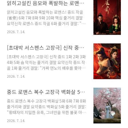
러 한가한 체육 기자재 보관원 자리를 선택합니
얽히고설킨 음모와 폭발하는 로맨스! 중드 작골(雀骨) 6화 7화 8화 9화 10화 핵심 줄거리 결말 요약
니다.중드 찬여번성 12화 줄거리 결말: 상처 ..
다. 근무 첫날, 남의 이름을 대고 축구공을 빌려
얽히고설킨 음모와 폭발하는 로맨스! 중드 작골
간 학생 천장허를 찾으러 밖으로 나갔다가 미스
(雀骨) 6화 7화 8화 9화 10화 핵심 줄거리 결말
터리한 남자 왕파를 우연히 만납니다. 한편, 학교
요약신작 로맨스 중드 작골 6화 줄거리 결말: "믿
는 느닷없이 청소년 축구 리그 참가를 선언하고
음과 위기 사이" 벼랑 끝에 선 소무의와 설계자
린완싱을 감독 겸 지도교사로 임명합니다. 거절
2026. 7. 14.
사가어건강성 내에 '묘수공자'에 대한 흉흉한 소
하려던 린완싱은 주임의 평가 낙제 협박에 억지
문이 돌며 북부군 장졸들의 분노가 극에 달하자
로 임무를 맡게 됩니다. 설상가상으로 그녀가 세
소무의는 심각한 신뢰 위기에 직면합니다. 하지
[초대박 서스펜스 고장극] 신작 중드 <작골(灼骨)> 1화 2화 3화 4화 5화 숨 막히는 줄거리 결말 요약
를 준 위층의 새 세입자가 어제 만난 수상한 ..
만 소무의는 사가어의 결백을 굳게 믿으며 그녀
[초대박 서스펜스 고장극] 신작 중드 1화 2화 3화
를 처벌하라는 압박을 단호히 거부하죠. 지병이
4화 5화 숨 막히는 줄거리 결말 요약신작 중드 작
재발해 실명 증상이 악화되는 와중에도 소무의는
골 1화 줄거리 결말: "가짜 연노의 배후를 쫓아
대국을 수습하려 고군분투하고, 사가어는 묵묵히
라!" 죽음에서 돌아온 수장과 천재 발명가의 악연
산사나무 떡을 만들고 무기를 설계하며 힘을 보
2026. 7. 14.
악명 높은 북부군 통수 소무의는 가짜 연노 때문
탭니다.한편 중양절 제사 대전에서 소무의는 계
에 구장원 전투에서 참패하고, 이 비극이 장사왕
책을 써서 태후의 압박을 피하고, 호위무사 '청
과 얽혀 있음을 알게 됩니다. 복수를 위해 가짜 죽
중드 로맨스 복수 고장극 백화살 5화 6화 7화 8화 줄거리와 결말 요약
룡'으로 위장해 동행한 사가어는 소무의의 집안
음으로 몸을 숨긴 그는 도성으로 잠입합니다. 한
을 둘러싼 ..
중드 로맨스 복수 고장극 백화살 5화 6화 7화 8화
편, 태부의 딸 사가어는 화장과 시서 대신 기계 발
줄거리와 결말 요약중드 백화살 5화 줄거리 결말:
명에 미쳐있는 인물로, 짝사랑하는 기왕 이무의
"황태자의 치밀한 유혹, 그녀만을 위한 불꽃 아래
선물을 사기 위해 '묘수공자'로 변장해 무기를 팔
숨겨진 거대한 음모!"궁중 연회가 끝난 후, 다른
다 하필 연노 사건에 휘말립니다.소무의의 추적
2026. 7. 14.
황자들의 화려한 보석 선물 대신 오래된 휘묵(먹)
을 피해 도망치던 사가어는 연회장에서 장사왕을