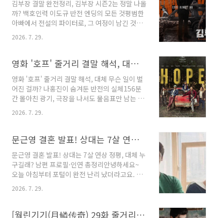
김부장 결말 완전정리, 김부장 시즌2는 정말 나올
마 지금 불륜이 문제가 아닙니다 몇부작2026년
까? 백호인력 이도규 반전 엔딩의 모든 것평범한
7월 31일 공개예정으로 8부작 드라마로 무겁고
아빠에서 전설의 파이터로, 그 여정이 남긴 것지
자극적인 소재를 다루지만 연출 방향은 유쾌하고
난 몇 주간 안방극장을 뜨겁게 달군 드라마가 있
풍자적인 톤에 가까운 만큼, 진지한 치정극을 기
2026. 7. 29.
습니다. 바로 SBS 금토드라마 《김부장》입니
대하기보다는 통쾌한 반전과 웃음 포인트를 기대
다. 2026년 6월 26일부터 7월 25일까지 방송된
해 보는 편이 좋습니다.지금 불륜이 문제가 아닙
이 작품은 '세상에서 가장 평범한' 아빠가 하나뿐
영화 '호프' 줄거리 결말 해석, 대체 무슨 일이 벌어진 걸까? 나홍진이 숨겨둔 반전의 실체
니다 — 제목부터 심상치 않은 이유작품의 제목
인 딸을 되찾기 위해 '세상에서 가장 위험한' 남자
만..
영화 '호프' 줄거리 결말 해석, 대체 무슨 일이 벌
가 되어 싸우는 이야기를 그린 코믹 액션 느와르
어진 걸까? 나홍진이 숨겨둔 반전의 실체156분
였습니다. 소지섭이라는 배우가 특수요원 출신이
간 몰아친 광기, 극장을 나서도 물음표만 남는 이
지만 지금은 그저 딸바보인 중년 가장 역할을 맡
유나홍진 감독이 무려 4년 만에 내놓은 신작 가
으며 화제를 모았는데요, 방영 내내 이어진 화제
2026. 7. 29.
개봉 5일 만에 관객 200만 명을 돌파하며 올여름
성만큼이나 결말과 향후 김부장 시즌2 여부에 대
극장가를 뜨겁게 달구고 있습니다. 그런데 이 영
한 관심도 뜨겁습니다.드라마 김부장 결말과 궁
화, 흥행만큼이나 화제가 되는 지점이 하나 더 있
문근영 결혼 발표! 상대는 7살 연상 정평, 대체 누구길래? 남편 프로필·인연 총정리
금해하는 김부장 시즌2를 둘러싼 이야기까지 꼼
습니다. 바로 "정말 좋았다"는 극찬과 "도대체 뭘
꼼히..
문근영 결혼 발표! 상대는 7살 연상 정평, 대체 누
본 건지 모르겠다"는 혹평이 극단적으로 갈리고
구길래? 남편 프로필·인연 총정리안녕하세요~
있다는 점인데요. 이 뜨거운 논쟁 자체가 오히려
오늘 아침부터 포털이 완전 난리 났더라고요. 다
궁금증을 자극하며 관객을 끌어모으는 역설적인
들 뉴스 보셨어요? '국민 여동생' 문근영 씨가 깜
흥행 공식을 만들어내고 있습니다.영화 를 아직
2026. 7. 29.
짝 결혼 발표를 했다는 소식인데요, 저도 커피 마
안 보신 분들을 위한 줄거리 정리부터, 이미 보고
시다가 눈이 번쩍 뜨였답니다. 열애설 한 번 안 났
나온 뒤 "그래서 결말이 무슨 뜻이었지?"라며 검
던 배우인데 갑자기 결혼이라니, 게다가 상대가 7
[월린기기(月鳞传奇) 29화 줄거리] 시공간을 넘어선 영원한 약속, 눈물샘 자극하는 감동의 결말
색창을 두드리고 계신 분들을 위한 ..