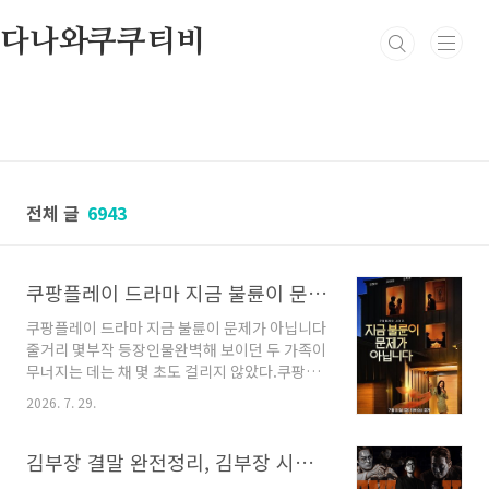
본문 바로가기
다나와쿠쿠티비
전체 글
6943
쿠팡플레이 드라마 지금 불륜이 문제가 아닙니다 줄거리 몇부작 등장인물
쿠팡플레이 드라마 지금 불륜이 문제가 아닙니다
줄거리 몇부작 등장인물완벽해 보이던 두 가족이
무너지는 데는 채 몇 초도 걸리지 않았다.쿠팡플
레이가 야심 차게 준비한 신작 시리즈 가 2026년
2026. 7. 29.
7월 31일 금요일 저녁 8시, 드디어 공개 됩니다.
티저부터 심상치 않았던 이 작품, 과연 어떤 이야
기를 담고 있을까. 공개를 앞두고 지금까지 나온
김부장 결말 완전정리, 김부장 시즌2는 정말 나올까? 백호인력 이도규 반전 엔딩의 모든 것
정보를 꼼꼼히 정리해봤습니다.쿠팡플레이 드라