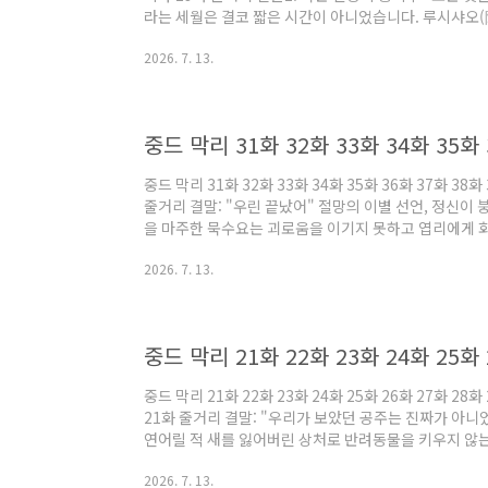
라는 세월은 결코 짧은 시간이 아니었습니다. 루시샤오(
랑을 강제로 찢어놓으려 했던 완고한 인물이었습니다. 하
2026. 7. 13.
이 변함없는 것을 보며, 루시샤오는 마침내 저우완(周挽
니다.루시샤오의 선언 "루씨 가문의 모든 재산과 명예,
다. 제가 원하는 건 오직 저우완과 함께하는 평범한 삶
하기만 했던 그녀의 어머니와는 다르며, ..
중드 막리 31화 32화 33화 34화 35화 36화 37화 3
줄거리 결말: "우린 끝났어" 절망의 이별 선언, 정신이
을 마주한 묵수요는 괴로움을 이기지 못하고 엽리에게 
해준다. 큰 충격을 받은 엽리는 극심한 고통 속에서 다
2026. 7. 13.
만 든 채 홀로 황폐해진 고향 이산으로 떠난다. 한편, 
료들과의 축하 연회에서 묵수요는 겉으로는 웃고 있지만 
늦게 엽리가 이산으로 떠났으며, 그녀가 앓고 있던 마음
책감에 휩싸인 묵수요는 ..
중드 막리 21화 22화 23화 24화 25화 26화 27화 2
21화 줄거리 결말: "우리가 보았던 공주는 진짜가 아니
연어릴 적 새를 잃어버린 상처로 반려동물을 키우지 않는
곁에 남겠다고 맹세한다. 한편, 무양후의 계략으로 장
2026. 7. 13.
묵수요는 마침내 뢰등풍 장군과 능운 장공주를 맞이한다