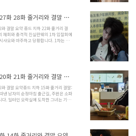
태자 '소화옹'은 해적들에게서 영물 '선인
중드 치하 22화 23화 24화 25화 26화 27화 28화 줄거리와 결말 요약
거리와 결말 요약 중드 치하 22화 줄거리 결
눈물의 재회와 충격적 진실란웨의 1차 입찰회에
루시샤오와 마주하고 당황합니다. 1차는 주
회사라는 사실이 밝혀지며 분위기는 반전됩
샤오는 우연히 마주친 주완을 꿈이라 착각하며
못하고 집으로 데려가 지극정성으로 간호한
완의 고향 오빠 장옌은 란웨 그룹에 입사하
중드 치하 15화 16화 17화 18화 19화 20화 21화 줄거리와 결말 요약
줄거리와 결말 요약중드 치하 15화 줄거리 결말:
 따낸 남자의 순정아침 출근길, 주완은 소파
니다. 일터인 오락실에 도착한 그녀는 기계
 것을 발견합니다. 직원은 어제 육서효가 찾
말해줍니다. 순간 주완은 과거 자신이 그
육서효는 오직 그녀의 소원을 이뤄주기 위
착한 주완은 문 앞에 놓인 자전거를 보고
13화 14화 줄거리와 결말 요약