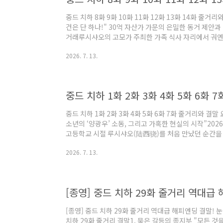
중드 치하 8화 9화 10화 11화 12화 13화 14화 줄거
건은 단 하나!" 30억 자산가 가문의 은밀한 동거 제안
거래루시샤오의 고모가 주최한 가족 식사 자리에서 궈옌
게 하며 교묘한 분위기를 만듭니다. 고모는 저우완의 수
2026. 7. 13.
러운 발병 때문이었다고 둘러대죠. 한편, 예술을 사랑하
시샤오는 아버지의 강력한 금융 전공 유학 권유에 부딪힙
화실에 합격하지 못하면 유학을 가야 한다는 조건을 내걸
할 수 있도록 저우완을 루시샤오의..
중드 치하 1화 2화 3화 4화 5화 6화 
중드 치하 1화 2화 3화 4화 5화 6화 7화 줄거리와 결말
소년의 ‘양광우’ 소동, 그리고 가혹한 현실의 시작”202
고등학교 시절 루시샤오(陆西骁)를 처음 만났던 순간을 
샤오는 언제든 돌아만 보면 네 곁에 있겠다고 약속했었습
2026. 7. 13.
시간, 지각 단속을 피해 달리던 루시샤오가 실수로 수도
무지갯빛 ‘양광우(阳光雨)’가 쏟아졌고, 교장 선생님의
이크를 잡고 사과하며 강렬한 인상을 남겼습니다.하지만
완은 아픈 할머니와 단둘이 ..
[종영] 중드 치하 29화 줄거리 역대급 해피엔딩 결말!
치하 29화 줄거리 결말1. 묵은 갈등의 종지부 "모든 것