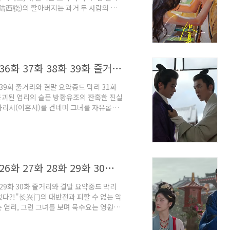
陆西骁)의 할아버지는 과거 두 사람의 사
지만 10년이 지난 지금도 두 사람의 마음
)의 손을 잡고 할아버지 앞에 당당히 섰습
 후계자의 자리까지 전부 포기해도 좋습니
뿐입니다."그는 저우완이 과거 역경에 순응
중드 막리 31화 32화 33화 34화 35화 36화 37화 38화 39화 줄거리와 결말 요약
8화 39화 줄거리와 결말 요약중드 막리 31화
 붕괴된 엽리의 슬픈 방황유조의 잔혹한 진실
화리서(이혼서)를 건네며 그녀를 자유롭게
중인격 증세가 악화되고, 결국 바람개비 하나
목양후 사건을 해결한 공으로 관직이 오른 동
속은 타들어 간다. 만취해 돌아온 그는 뒤
의 병의 근원이 이산에 있음을 깨닫는다. 죄
중드 막리 21화 22화 23화 24화 25화 26화 27화 28화 29화 30화 줄거리와 결말 요약
8화 29화 30화 줄거리와 결말 요약중드 막리
었다?!"长兴门의 대반전과 피할 수 없는 악
 엽리, 그런 그녀를 보며 묵수요는 영원히
흥문에서 오랫동안 북창 사절단을 기다리던
. 수설관 전투에서 서로에게 깊은 원한을