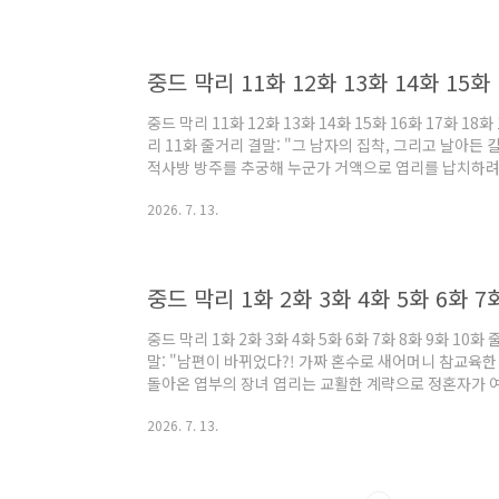
남긴 묵수요와 뢰등풍은 국가적 체면을 위해 살기를 누른
벽 문제로 팽팽한 신경전이 벌어지고, 능운 장공주의 양
는 밤늦게야 복귀했고, 낮에 마..
중드 막리 11화 12화 13화 14화 15화 16화 17화 18
리 11화 줄거리 결말: "그 남자의 집착, 그리고 날아든
적사방 방주를 추궁해 누군가 거액으로 엽리를 납치하려
실을 알아냅니다. 한편, 송월산장으로 납치된 엽리는 시
2026. 7. 13.
자 묵경려라는 것을 눈치챕니다. 시력을 회복한 엽리가 
자신의 목숨을 담보로 엽리의 손을 빌려 스스로에게 칼을
수요가 관군을 이끌고 나타나 엽리를 구해내지만, 엽리는 
째 자객의 존재를 의심..
중드 막리 1화 2화 3화 4화 5화 6화 7화 8화 9화 1
말: "남편이 바뀌었다?! 가짜 혼수로 새어머니 참교육
돌아온 엽부의 장녀 엽리는 교활한 계략으로 정혼자가 
요로 바뀌는 수모를 겪습니다. 하지만 그녀는 당황하지 
2026. 7. 13.
니 왕씨가 빼돌리려던 친어머니의 막대한 유산과 지계(
절 끝에 정왕부에 입성하지만, 결혼 첫날 밤 묵수요는 냉
다는 차가운 제안을 건넵니다.중드 막리 2화 줄거리 결말
을 구하기 위한 아내의 은밀한 조사..