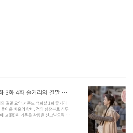
중드 로맨스 복수 고장극 백화살 1화 2화 3화 4화 줄거리와 결말 요약
리와 결말 요약📌 중드 백화살 1화 줄거리
서 돌아온 비운의 왕비, 적의 심장부로 침투
에 고(顾)씨 가문은 참형을 선고받으며 처
信王妃)였던 '고청지'는 비통함을 이기지
 떴을 때, 그녀는 태후의 수연을 위해 상
의 '소녕군주 심석화'의 몸으로 환생하게