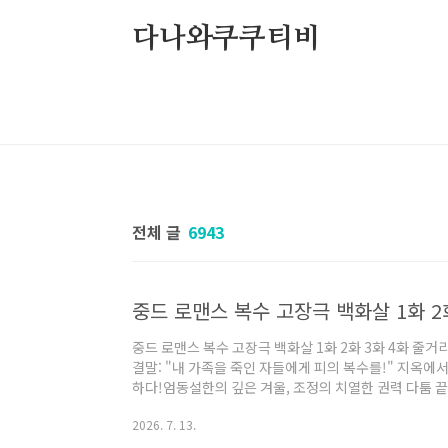
본문 바로가기
다나와쿠쿠티비
전체 글
6943
중드 로맨스 복수 고장극 백화살 1화 2화 3화 4화 줄거
결말: "내 가족을 죽인 자들에게 피의 복수를!" 지옥에
하다!엄동설한의 깊은 겨울, 조정의 치열한 권력 다툼 끝
참하게 몰락합니다. 가문의 유일한 생존자이자 신왕비(
2026. 7. 13.
못하고 극약을 마셔 스스로 목숨을 끊습니다. 하지만 눈을
경하던 중 시녀의 배신으로 절벽에서 추락한西北(서북)