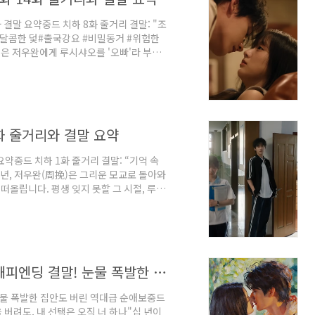
리와 결말 요약중드 치하 8화 줄거리 결말: "조
과 달콤한 덫#출국강요 #비밀동거 #위험한
은 저우완에게 루시샤오를 '오빠'라 부르
능 결시 이유를 묻고, 궈옌은 가족의 갑작스
며 어머니의 유작을 완성하고 싶어 하는 루
니다. 아버지는 1년 안에 어머니가 다녔던
고, 고모는 두 사람이 서로 감시하며 공부
7화 줄거리와 결말 요약
 요약중드 치하 1화 줄거리 결말: “기억 속
6년, 저우완(周挽)은 그리운 모교로 돌아와
떠올립니다. 평생 잊지 못할 그 시절, 루시
니다. 첫 만남은 찬란했습니다. 아침 조회
꼭지를 부수는 바람에 전교생의 머리 위로
 호통 속에서도 그는 뻔뻔하고 당당하게 마
 두 사람의 삶은 극과 극이었습니다. 저우
[종영] 중드 치하 29화 줄거리 역대급 해피엔딩 결말! 눈물 폭발한 집안도 버린 역대급 순애보
 눈물 폭발한 집안도 버린 역대급 순애보중드
을 버려도, 내 선택은 오직 너 하나"십 년이