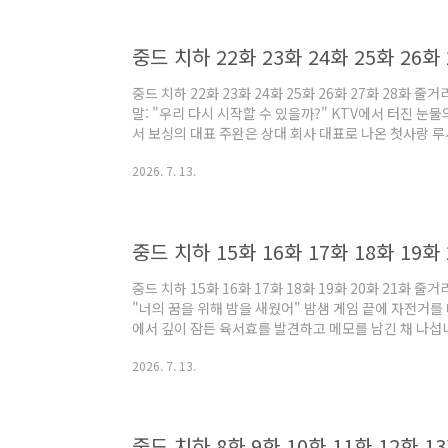
됩니다.한편, 병약한 외모 뒤에 천하무적의 무공을 숨긴 
도'를 빼앗던 중, 물에 떠내려온 심..
중드 치하 22화 23화 24화 25화 26화 27화 28화 줄
말: "우리 다시 시작할 수 있을까?" KTV에서 터진 
서 보싱의 대표 주완은 상대 회사 대표로 나온 첫사랑 
완의 회사가 승리하지만, 루시샤오의 회사가 란웨의 자
2026. 7. 13.
니다. 그날 밤, 복잡한 마음에 KTV에서 폭음한 루시
"떠나지 마"라고 붙잡습니다. 주완은 그를 외면하지 
뒤, 아침 일찍 깨어날 차를 남겨두고 떠납니다.한편, 주
게 되고, 주완에게 평생 곁에..
중드 치하 15화 16화 17화 18화 19화 20화 21화 
"너의 꿈을 위해 밤을 새웠어" 밤샘 게임 끝에 자전거를
에서 깊이 잠든 육서효를 발견하고 메모를 남긴 채 나섭
들이 고장 나 있고 매장의 최고 경품인 자전거가 사라진
2026. 7. 13.
아와 밤새 게임을 한 끝에 마침내 그 자전거를 따갔다고 
자전거를 가장 좋아한다고 말했던 기억을 떠올립니다. 
해 밤을 새웠던 것입니다. 감동의 눈물을 흘리며 집에 도
그에게 전화를 걸어 고마움과..
중드 치하 8화 9화 10화 11화 12화 