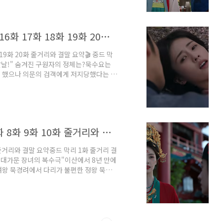
다. 하지만 예식 조율 과정에서 수레의 옥
보로 상황은 일단락된다. 사실 진짜 장공주
중드 막리 11화 12화 13화 14화 15화 16화 17화 18화 19화 20화 줄거리와 결말 요약
화 19화 20화 줄거리와 결말 요약🎬 중드 막
 칼날!" 숨겨진 구원자의 정체는?묵수요는
 했으나 의문의 검객에게 저지당했다는 사
녀의 말을 힌트 삼아 이곳의 주인이 전 약혼
선을 긋자, 질투와 집착에 눈이 먼 묵경려는
 꽂는 극단적인 짓을 벌입니다. 다행히 묵
자신을 구원한 '주 부자'의 검술과 두 번
중드 막리 1화 2화 3화 4화 5화 6화 7화 8화 9화 10화 줄거리와 결말 요약
0화 줄거리와 결말 요약중드 막리 1화 줄거리 결
한 대가문 장녀의 복수극"이산에서 8년 만에
여왕 묵경려에서 다리가 불편한 정왕 묵수
않고, 이복동생 엽용의 도움을 받아 새어머
땅문서)를 완벽하게 되찾아옵니다. 우여곡
담하게 대하며 1년 뒤 이혼하고 떠나도 좋
: "비밀스러운 과거! 채찍질 당하는 남편