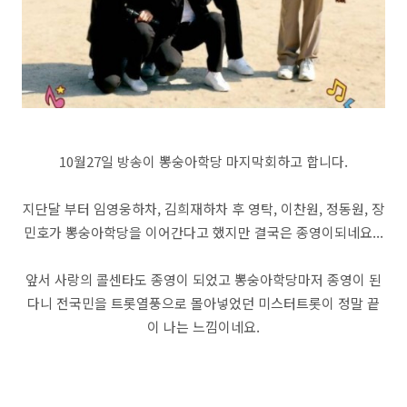
10월27일 방송이 뽕숭아학당 마지막회하고 합니다.
지단달 부터 임영웅하차, 김희재하차 후 영탁, 이찬원, 정동원, 장
민호가 뽕숭아학당을 이어간다고 했지만 결국은 종영이되네요...
앞서 사랑의 콜센타도 종영이 되었고 뽕숭아학당마저 종영이 된
다니 전국민을 트롯열풍으로 몰아넣었던 미스터트롯이 정말 끝
이 나는 느낌이네요.