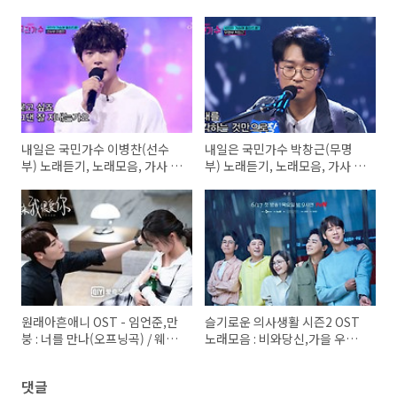
내일은 국민가수 이병찬(선수
내일은 국민가수 박창근(무명
부) 노래듣기, 노래모음, 가사 -
부) 노래듣기, 노래모음, 가사 -
나였으면, 그대와 단둘이서, 아
그날들, 알고싶어요, 미련
름다운 이별
원래아흔애니 OST - 임언준,만
슬기로운 의사생활 시즌2 OST
붕 : 너를 만나(오프닝곡) / 웨이
노래모음 : 비와당신,가을 우체
천 : 함락(엔딩곡)
국 앞에서,나는 너 좋아,이젠 잊
기로 해요,벌써 일년
댓글