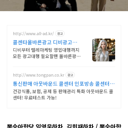
http://www.all-ad.kr/
광고
콜센타올바른광고 디비광고
CPA전문 실행사
디비부터 텔레마케팅 영업대행까지
모든 광고대행 필요할땐 올바른광고
로 문의해주세요.
http://www.tongpan.co.kr
광고
통신판매 아웃바운드 콜센터 인포방송 콜센터
CRM
건강식품, 보험, 공제 등 판매관리 특화 아웃바운드 콜
센터! 무료테스트 가능!
뽕숭아학당 임영웅하차, 김희재하차 / 뽕숭아학