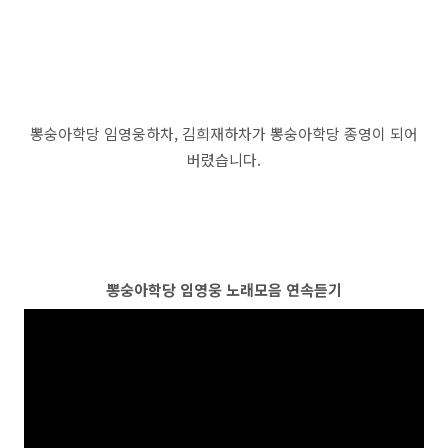
뽕숭아학당 임영웅하차, 김희재하차가 뽕숭아학당 종영이 되어
버렸습니다.
뽕숭아학당 임영웅 노래모음 연속듣기