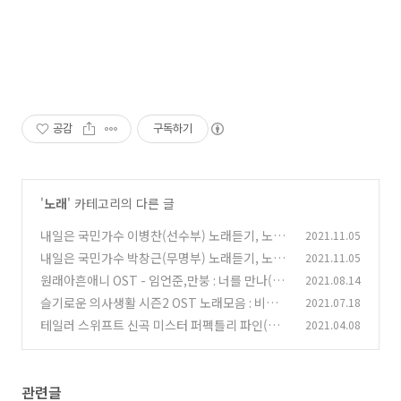
공감
구독하기
'
노래
' 카테고리의 다른 글
내일은 국민가수 이병찬(선수부) 노래듣기, 노래
2021.11.05
모음, 가사 - 나였으면, 그대와 단둘이서, 아름다
내일은 국민가수 박창근(무명부) 노래듣기, 노래
2021.11.05
운 이별
모음, 가사 - 그날들, 알고싶어요, 미련
(0)
원래아흔애니 OST - 임언준,만붕 : 너를 만나(오
2021.08.14
(0)
프닝곡) / 웨이천 : 함락(엔딩곡)
슬기로운 의사생활 시즌2 OST 노래모음 : 비와당
2021.07.18
(0)
신,가을 우체국 앞에서,나는 너 좋아,이젠 잊기로
테일러 스위프트 신곡 미스터 퍼펙틀리 파인(Mr.
2021.04.08
해요,벌써 일년
Perfectly Fine) 가사 해석 뮤비 노래듣기
(0)
(0)
관련글