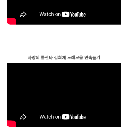
사랑의 콜센타 김희재 노래모음 연속듣기