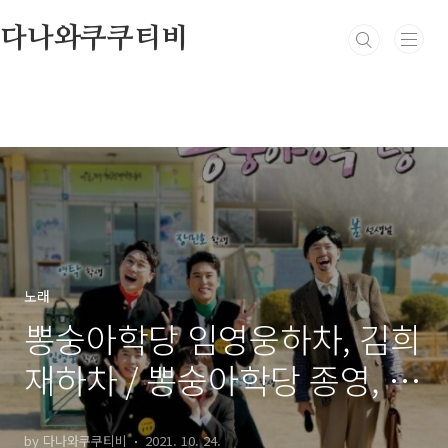
본문 바로가기
다나와쿠쿠티비
노래
뽕숭아학당 임영웅하차, 김희
재하차 / 뽕숭아학당 종영, 사
랑의 콜센타 종영
by 다나와쿠쿠티비
2021. 10. 24.