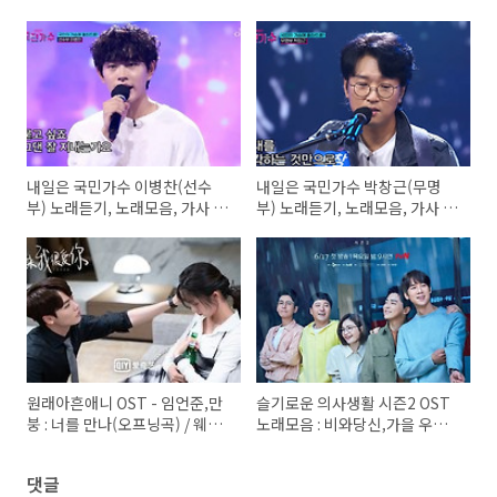
내일은 국민가수 이병찬(선수
내일은 국민가수 박창근(무명
부) 노래듣기, 노래모음, 가사 -
부) 노래듣기, 노래모음, 가사 -
나였으면, 그대와 단둘이서, 아
그날들, 알고싶어요, 미련
름다운 이별
원래아흔애니 OST - 임언준,만
슬기로운 의사생활 시즌2 OST
붕 : 너를 만나(오프닝곡) / 웨이
노래모음 : 비와당신,가을 우체
천 : 함락(엔딩곡)
국 앞에서,나는 너 좋아,이젠 잊
기로 해요,벌써 일년
댓글