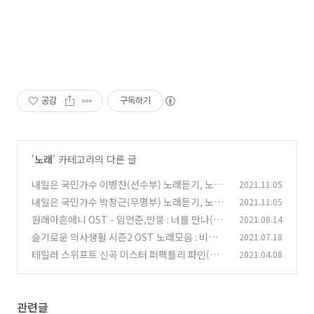
공감
구독하기
'
노래
' 카테고리의 다른 글
내일은 국민가수 이병찬(선수부) 노래듣기, 노래
2021.11.05
모음, 가사 - 나였으면, 그대와 단둘이서, 아름다
내일은 국민가수 박창근(무명부) 노래듣기, 노래
2021.11.05
운 이별
모음, 가사 - 그날들, 알고싶어요, 미련
(0)
원래아흔애니 OST - 임언준,만붕 : 너를 만나(오
2021.08.14
(0)
프닝곡) / 웨이천 : 함락(엔딩곡)
슬기로운 의사생활 시즌2 OST 노래모음 : 비와당
2021.07.18
(0)
신,가을 우체국 앞에서,나는 너 좋아,이젠 잊기로
테일러 스위프트 신곡 미스터 퍼펙틀리 파인(Mr.
2021.04.08
해요,벌써 일년
Perfectly Fine) 가사 해석 뮤비 노래듣기
(0)
(0)
관련글