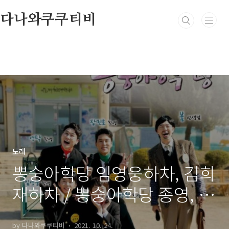
본문 바로가기
다나와쿠쿠티비
노래
뽕숭아학당 임영웅하차, 김희
재하차 / 뽕숭아학당 종영, 사
랑의 콜센타 종영
by 다나와쿠쿠티비
2021. 10. 24.