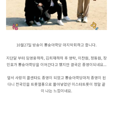
10월27일 방송이 뽕숭아학당 마지막회하고 합니다.
지단달 부터 임영웅하차, 김희재하차 후 영탁, 이찬원, 정동원, 장
민호가 뽕숭아학당을 이어간다고 했지만 결국은 종영이되네요...
앞서 사랑의 콜센타도 종영이 되었고 뽕숭아학당마저 종영이 된
다니 전국민을 트롯열풍으로 몰아넣었던 미스터트롯이 정말 끝
이 나는 느낌이네요.