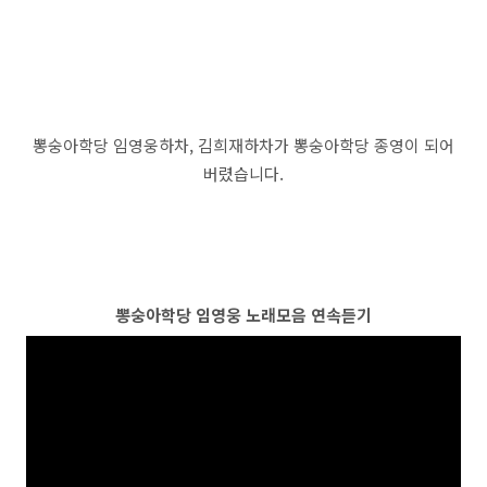
뽕숭아학당 임영웅하차, 김희재하차가 뽕숭아학당 종영이 되어
버렸습니다.
뽕숭아학당 임영웅 노래모음 연속듣기