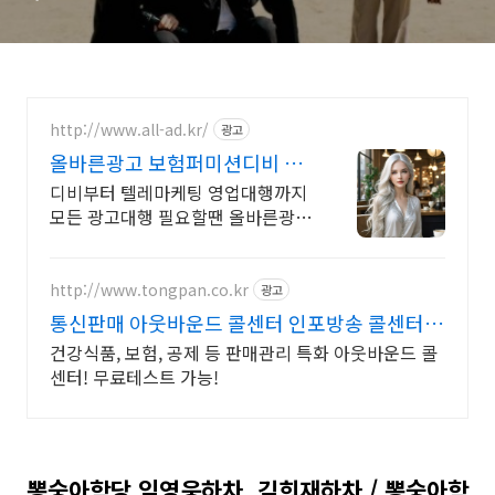
http://www.all-ad.kr/
광고
올바른광고 보험퍼미션디비 디
비광고 CPA전문 실행사
디비부터 텔레마케팅 영업대행까지
모든 광고대행 필요할땐 올바른광고
로 문의해주세요.
http://www.tongpan.co.kr
광고
통신판매 아웃바운드 콜센터 인포방송 콜센터
CRM
건강식품, 보험, 공제 등 판매관리 특화 아웃바운드 콜
센터! 무료테스트 가능!
뽕숭아학당 임영웅하차, 김희재하차 / 뽕숭아학