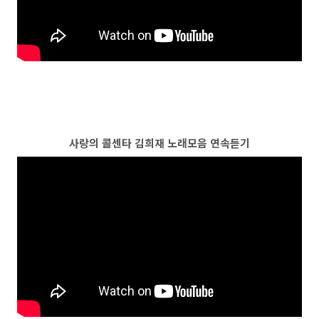
사랑의 콜센타 김희재 노래모음 연속듣기