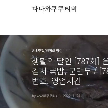
본문 바로가기
다나와쿠쿠티비
방송맛집/생활의 달인
생활의 달인 [787회] 
김치 국밥, 군만두 / [
번호, 영업시간
by 다나와쿠쿠티비
2022. 1. 24.