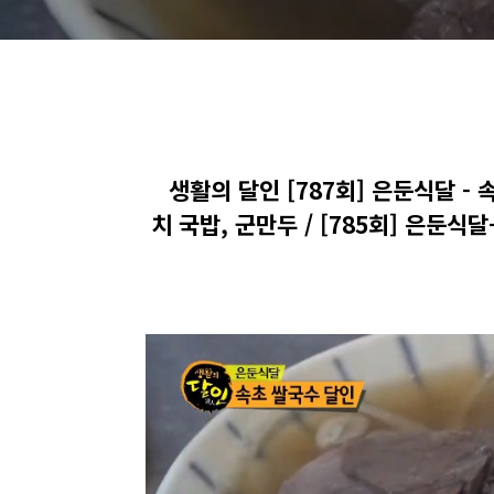
생활의 달인 [787회] 은둔식달 - 
치 국밥, 군만두 / [785회] 은둔식달