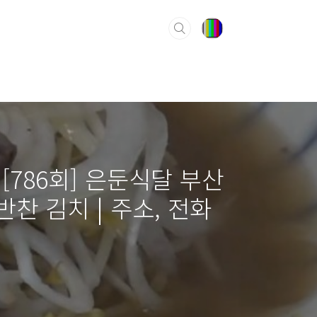
 [786회] 은둔식달 부산
반찬 김치 | 주소, 전화