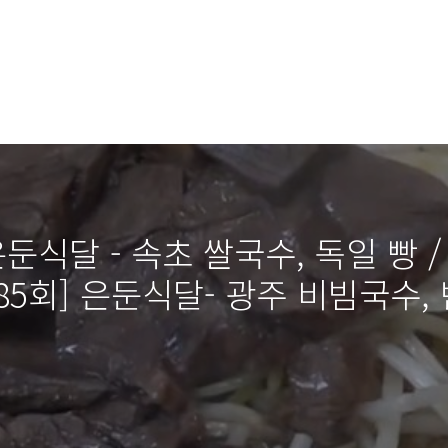
은둔식달 - 속초 쌀국수, 독일 빵 /
785회] 은둔식달- 광주 비빔국수, 