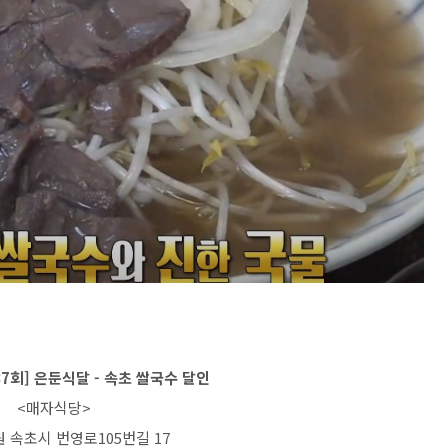
87회] 은둔식달 - 속초 쌀국수 달인
<매자식당>
원 속초시 번영로105번길 17