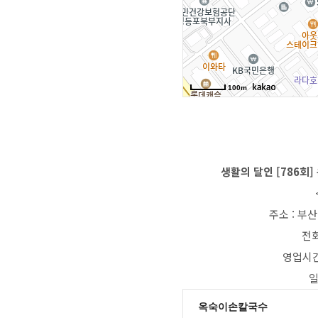
생활의 달인 [786회]
주소 : 부
전화
영업시간은
일