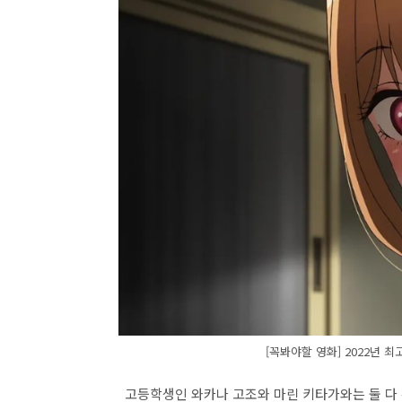
[꼭봐야할 영화] 2022년 
고등학생인 와카나 고조와 마린 키타가와는 둘 다 