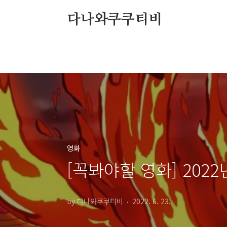
본문 바로가기
다나와쿠쿠티비
영화
[꼭봐야할 영화] 202
by 다나와쿠쿠티비
2022. 6. 23.