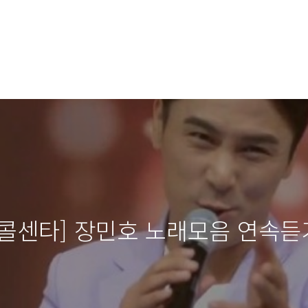
콜센타] 장민호 노래모음 연속듣