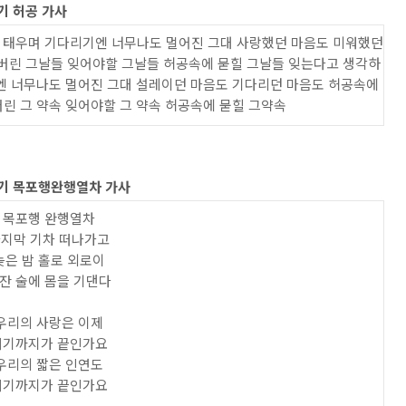
기 허공 가사
 태우며 기다리기엔 너무나도 멀어진 그대 사랑했던 마음도 미워했던
쳐버린 그날들 잊어야할 그날들 허공속에 묻힐 그날들 잊는다고 생각하
엔 너무나도 멀어진 그대 설레이던 마음도 기다리던 마음도 허공속에
린 그 약속 잊어야할 그 약속 허공속에 묻힐 그약속
듣기 목포행완행열차 가사
목포행 완행열차
지막 기차 떠나가고
늦은 밤 홀로 외로이
잔 술에 몸을 기댄다
우리의 사랑은 이제
여기까지가 끝인가요
우리의 짧은 인연도
여기까지가 끝인가요