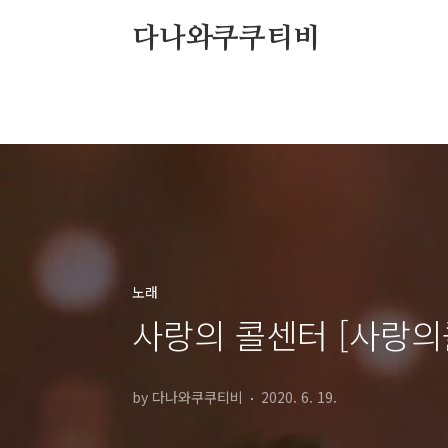
본문 바로가기
다나와쿠쿠티비
노래
사랑의 콜센터 [사랑의
by 다나와쿠쿠티비
2020. 6. 19.