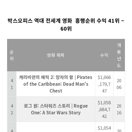
박스오피스 역대 전세계 영화 흥행순위 수익 41위 ~
60위
개
순
봉
영화 제목
수익
위
년
도
캐리비안의 해적 2: 망자의 함 | Pirates
$1,066
4
20
of the Caribbean: Dead Man's
,179,7
1
06
Chest
47
$1,058
4
로그 원: 스타워즈 스토리 | Rogue
20
,684,7
2
One: A Star Wars Story
16
42
$1,054
4
20