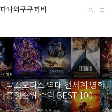
본문 바로가기
다나와쿠쿠티비
영화
박스오피스 역대 전세계 영화
흥행순위 수익 BEST 100
by 다나와쿠쿠티비
2024. 6. 6.