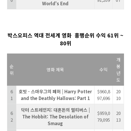
World's End
박스오피스
역대
전세계 영화 흥행순위 수익
61위 ~
80위
개
순
봉
영화 제목
수익
위
년
도
6
호빗 - 스마우그의 폐허 | Harry Potter
$960,8
20
1
and the Deathly Hallows: Part 1
97,696
10
닥터 스트레인지: 대혼돈의 멀티버스 |
6
$959,0
20
The Hobbit: The Desolation of
2
79,095
13
Smaug