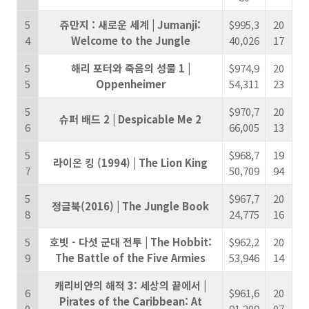
5
쥬만지 : 새로운 세계 | Jumanji:
$995,3
20
4
Welcome to the Jungle
40,026
17
5
해리 포터와 죽음의 성물 1 |
$974,9
20
5
Oppenheimer
54,311
23
5
$970,7
20
슈퍼 배드 2 | Despicable Me 2
6
66,005
13
5
$968,7
19
라이온 킹 (1994) | The Lion King
7
50,709
94
5
$967,7
20
정글북(2016) | The Jungle Book
8
24,775
16
5
호빗 - 다섯 군대 전투 | The Hobbit:
$962,2
20
9
The Battle of the Five Armies
53,946
14
캐리비안의 해적 3: 세상의 끝에서 |
6
$961,6
20
Pirates of the Caribbean: At
0
91,209
07