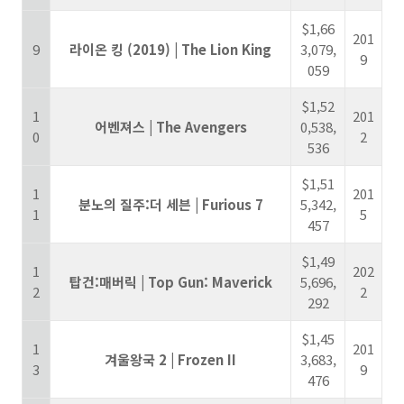
$1,66
201
9
라이온 킹 (2019) | The Lion King
3,079,
9
059
$1,52
1
201
어벤져스 | The Avengers
0,538,
0
2
536
$1,51
1
201
분노의 질주:더 세븐 | Furious 7
5,342,
1
5
457
$1,49
1
202
탑건:매버릭 | Top Gun: Maverick
5,696,
2
2
292
$1,45
1
201
겨울왕국 2 | Frozen II
3,683,
3
9
476