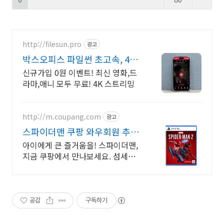
http://filesun.pro
광고
박스오피스 파일썬 초고속, 4K
실시간 보기!
신규가입 0원 이벤트! 최신 영화,드
라마,애니 모두 무료! 4K 스트리밍
http://m.coupang.com
광고
스파이더맨 쿠팡 와우회원 추가
5% 캐시적립
아이에게 큰 즐거움을! 스파이더맨,
지금 쿠팡에서 만나보세요. 섬세한
마감과 생동감 넘치는 피규어, 쿠팡
에서 바로 확인하세요.
공감
구독하기