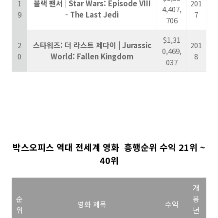
1
블랙 팬서 | Star Wars: Episode VIII
201
4,407,
9
- The Last Jedi
7
706
$1,31
2
스타워즈: 더 라스트 제다이 | Jurassic
201
0,469,
0
World: Fallen Kingdom
8
037
박스오피스
역대
전세계 영화 흥행순위 수익
21위 ~
40위
개
순
봉
영화 제목
수익
위
년