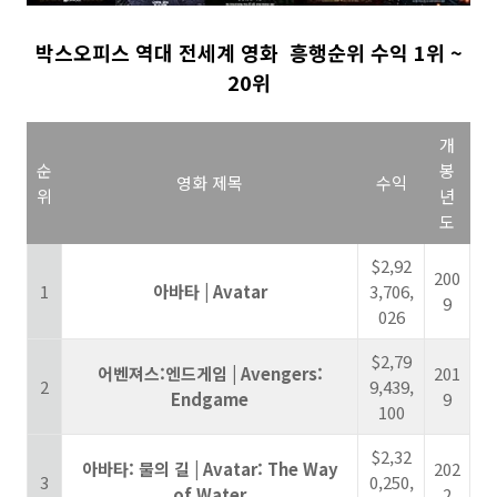
박스오피스
역대
전세계 영화 흥행순위 수익 1위 ~
20위
개
순
봉
영화 제목
수익
위
년
도
$2,92
200
1
아바타 | Avatar
3,706,
9
026
$2,79
어벤져스:엔드게임 | Avengers:
201
2
9,439,
Endgame
9
100
$2,32
아바타: 물의 길 | Avatar: The Way
202
3
0,250,
of Water
2