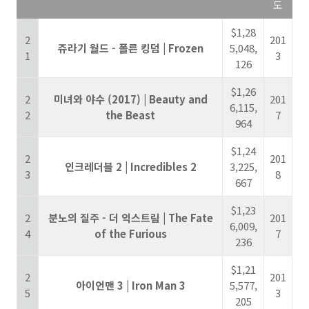
도
$1,28
2
201
쥬라기 월드 - 폴른 킹덤 | Frozen
5,048,
1
3
126
$1,26
2
미녀와 야수 (2017) | Beauty and
201
6,115,
2
the Beast
7
964
$1,24
2
201
인크레더블 2​ | Incredibles 2
3,225,
3
8
667
$1,23
2
​분노의 질주 - 더 익스트림 | The Fate
201
6,009,
4
of the Furious
7
236
$1,21
2
201
아이언맨 3 | Iron Man 3
5,577,
5
3
205