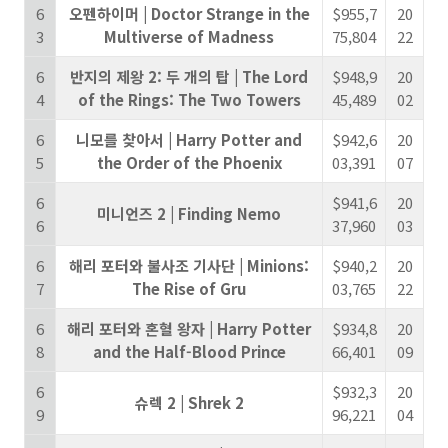
6
오펜하이머 | Doctor Strange in the
$955,7
20
3
Multiverse of Madness
75,804
22
6
반지의 제왕 2: 두 개의 탑 | The Lord
$948,9
20
4
of the Rings: The Two Towers
45,489
02
6
니모를 찾아서 | Harry Potter and
$942,6
20
5
the Order of the Phoenix
03,391
07
6
$941,6
20
미니언즈 2 | Finding Nemo
6
37,960
03
6
해리 포터와 불사조 기사단 | Minions:
$940,2
20
7
The Rise of Gru
03,765
22
6
해리 포터와 혼혈 왕자 | Harry Potter
$934,8
20
8
and the Half-Blood Prince
66,401
09
6
$932,3
20
슈렉 2 | Shrek 2
9
96,221
04