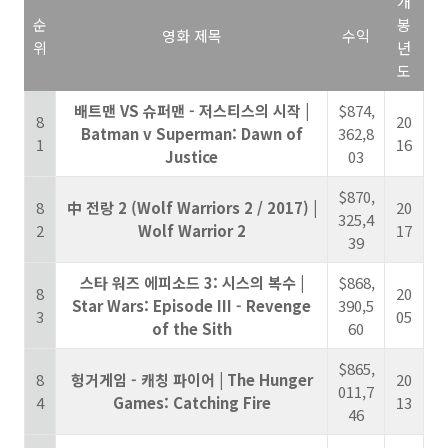
개
순
봉
영화 제목
수익
위
년
도
배트맨 VS 슈퍼맨 - 저스티스의 시작 |
$874,
8
20
Batman v Superman: Dawn of
362,8
1
16
Justice
03
$870,
8
中 전랑 2 (Wolf Warriors 2 / 2017) |
20
325,4
2
Wolf Warrior 2
17
39
스타 워즈 에피소드 3: 시스의 복수 |
$868,
8
20
Star Wars: Episode III - Revenge
390,5
3
05
of the Sith
60
$865,
8
헝거게임 - 캐칭 파이어 | The Hunger
20
011,7
4
Games: Catching Fire
13
46