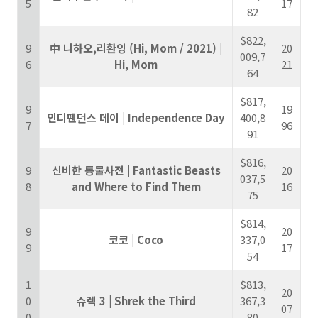
5
17
82
$822,
9
中 니하오,리환잉 (Hi, Mom / 2021) |
20
009,7
6
Hi, Mom
21
64
$817,
9
19
인디펜던스 데이 | Independence Day
400,8
7
96
91
$816,
9
신비한 동물사전 | Fantastic Beasts
20
037,5
8
and Where to Find Them
16
75
$814,
9
20
코코 | Coco
337,0
9
17
54
1
$813,
20
0
슈렉 3 | Shrek the Third
367,3
07
0
80