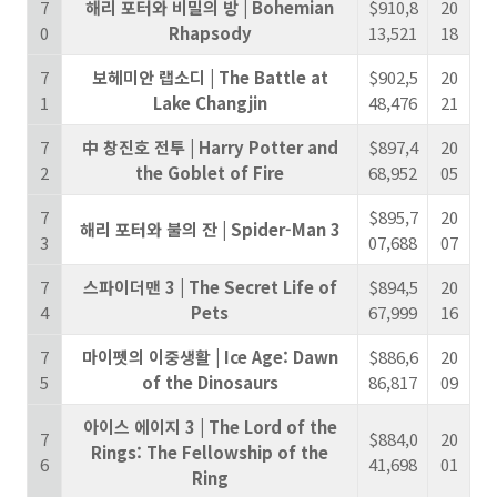
7
해리 포터와 비밀의 방 | Bohemian
$910,8
20
0
Rhapsody
13,521
18
7
보헤미안 랩소디 | The Battle at
$902,5
20
1
Lake Changjin
48,476
21
7
中 창진호 전투 | Harry Potter and
$897,4
20
2
the Goblet of Fire
68,952
05
7
$895,7
20
해리 포터와 불의 잔 | Spider-Man 3
3
07,688
07
7
스파이더맨 3 | The Secret Life of
$894,5
20
4
Pets
67,999
16
7
마이펫의 이중생활 | Ice Age: Dawn
$886,6
20
5
of the Dinosaurs
86,817
09
아이스 에이지 3 | The Lord of the
7
$884,0
20
Rings: The Fellowship of the
6
41,698
01
Ring