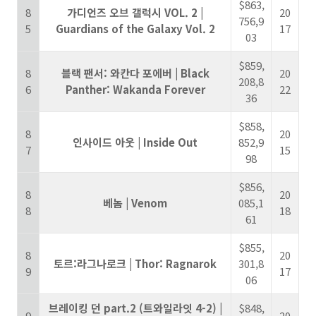
$863,
8
가디언즈 오브 갤럭시 VOL. 2 |
20
756,9
5
Guardians of the Galaxy Vol. 2
17
03
$859,
8
블랙 팬서: 와칸다 포에버 | Black
20
208,8
6
Panther: Wakanda Forever
22
36
$858,
8
20
인사이드 아웃 | Inside Out
852,9
7
15
98
$856,
8
20
베놈 | Venom
085,1
8
18
61
$855,
8
20
토르:라그나로크 | Thor: Ragnarok
301,8
9
17
06
브레이킹 던 part.2 (트와일라잇 4-2) |
$848,
9
20