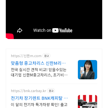
https://신한m.com
광고
맞춤형 중고차리스 신한M리스
전국 중고차리스 실시간 견적
전국 실시간 견적 비교! 믿을수있는
대기업 신한M중고차리스, 초기비용
ZERO!
https://bnk.carbay.kr
광고
전기차 장기렌트 BNK캐피탈 전
기차 인기모델 타임특가
이 달의 전기차 특가차량 확인! 출고