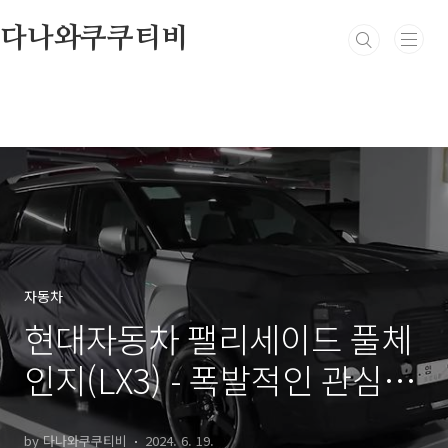
본문 바로가기
다나와쿠쿠티비
자동차
현대자동차 팰리세이드 풀체
인지(LX3) - 폭발적인 관심 속
테스트카 포착
by 다나와쿠쿠티비
2024. 6. 19.