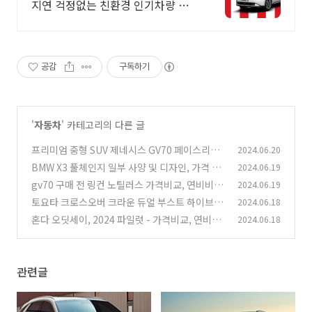
지연 걱정없는 친환경 인기차량 선
점. 전기차 전성시대! 두 마리 토끼
잡는 전기차 인기차량 장기렌트로
선점하자!
공감
구독하기
'
자동차
' 카테고리의 다른 글
프리미엄 중형 SUV 제네시스 GV70 페이스리프
2024.06.20
트 부분변경 시승기
BMW X3 풀체인지 일부 사양 및 디자인, 가격 공
2024.06.19
(0)
개
gv70 구매 전 링컨 노틸러스 가격비교, 연비비
2024.06.19
(0)
교, 제원, 실내
토요타 크로스오버 크라운 듀얼 부스트 하이브리
2024.06.18
(0)
드, 크라운 하이브리드 - 가격비교, 연비비교, 제
혼다 오딧세이, 2024 파일럿 - 가격비교, 연비비
2024.06.18
원, 기본품목
교, 제원, 기본품목
(0)
(0)
관련글