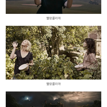
멜랑콜리아
멜랑콜리아