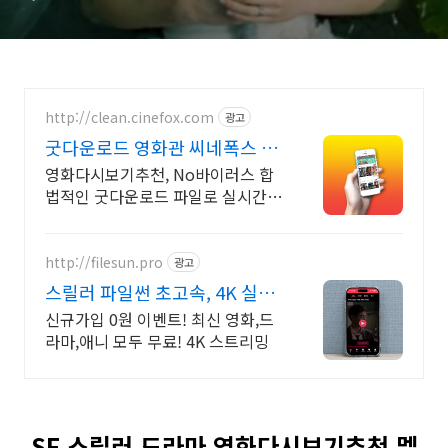
http://clean.cinefox.com
광고
굿다운로드 영화관 씨네폭스 최
대3만원+10%추가적립
영화다시보기추천, No바이러스 합
법적인 굿다운로드 파일로 실시간
스트리밍 다운로드
http://filesun.pro
광고
스릴러 파일썬 초고속, 4K 실시
간 보기!
신규가입 0원 이벤트! 최신 영화,드
라마,애니 모두 무료! 4K 스트리밍
SF 스릴러 드라마 영화다시보기추천 멜