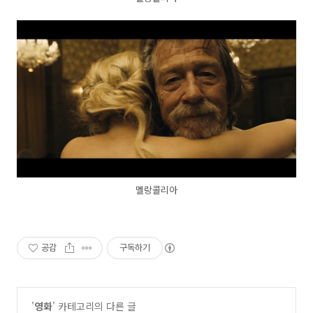
멜랑콜리아
공감
구독하기
'
영화
' 카테고리의 다른 글