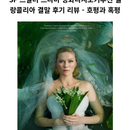
랑콜리아 결말 후기 리뷰 - 호평과 혹평