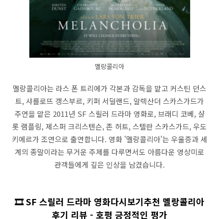
멜랑콜리아
멜랑콜리아는 라스 폰 트리에가 각본과 감독을 맡고 커스틴 던스
트, 샤를로뜨 갱스부르, 키퍼 서덜랜드, 알렉산더 스카스가드가
주연을 맡은 2011년 SF 스릴러 드라마 영화로, 브래디 코베, 샬
롯 램플링, 제스퍼 크리스텐슨, 존 허트, 스텔란 스카스가드, 우도
키에르가 조연으로 출연합니다. 영화 '멜랑콜리아'는 우울증과 세
계의 종말이라는 무거운 주제를 다루면서도 아름다운 영상미로
관객들에게 깊은 인상을 남겼습니다.
🎞️ SF 스릴러 드라마 영화다시보기추천 멜랑콜리아
후기 리뷰 - 호평 긍정적인 평가