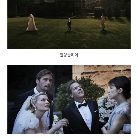
멜랑콜리아