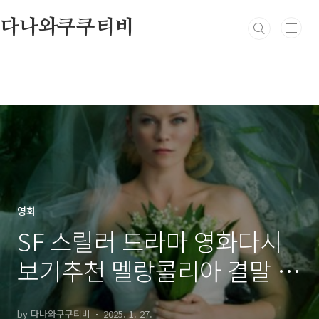
본문 바로가기
다나와쿠쿠티비
영화
SF 스릴러 드라마 영화다시
보기추천 멜랑콜리아 결말 후
기 리뷰 - 호평과 혹평
by 다나와쿠쿠티비
2025. 1. 27.