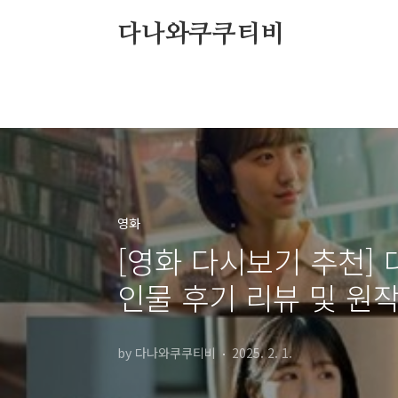
본문 바로가기
다나와쿠쿠티비
영화
[영화 다시보기 추천]
인물 후기 리뷰 및 원
by 다나와쿠쿠티비
2025. 2. 1.