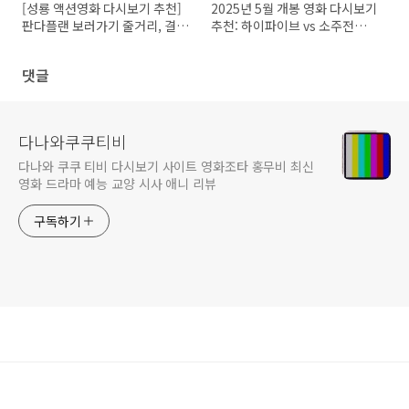
[성룡 액션영화 다시보기 추천]
2025년 5월 개봉 영화 다시보기
판다플랜 보러가기 줄거리, 결
추천: 하이파이브 vs 소주전쟁
말, 해석 그리고 리뷰 후기 총정
비교(줄거리, 결말, 리뷰, 관람포
리
인트, 추천 대상)
댓글
다나와쿠쿠티비
다나와 쿠쿠 티비 다시보기 사이트 영화조타 홍무비 최신
영화 드라마 예능 교양 시사 애니 리뷰
구독하기