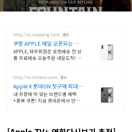
기
http://m.coupang.com
광고
쿠팡 APPLE 매일 오픈되는 와
우회원 특가
APPLE, 와우회원은 로켓배송 전 상
품 무료배송 오늘주문 내일도착! 꼭
필요한 제품은 쿠팡에서 더 저렴하
게, 로켓배송으로 더 빠르게!
http://m.lotteon.com
광고
Apple X 롯데ON 첫구매 최대 5
천원 혜택!
내 취향에 딱 맞는 브랜드별 혜택
+중복 쿠폰! 지금 롯데온에서 만나
보세요!
[Apple TV+ 영화다시보기 추천]