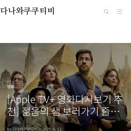
본문 바로가기
다나와쿠쿠티비
영화
[Apple TV+ 영화다시보기 추
천] 젊음의 샘 보러가기 줄거
리, 결말, 해석 그리고 리뷰 후
by 다나와쿠쿠티비
2025. 6. 12.