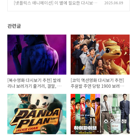
브 vs 소주전쟁 비교(줄거리, 결말, 리뷰, 관람포
(0)
[넷플릭스 애니메이션] 이 별에 필요한 다시보기
2025.06.09
인트, 추천 대상)
추천 보러가기 줄거리, 결말, OST, 더빙 그리고
(0)
리뷰 후기
(0)
관련글
[복수영화 다시보기 추천] 발레
[코믹 액션영화 다시보기 추천]
리나 보러가기 줄거리, 결말, 해
주윤발 주연 당탐 1900 보러가
석 그리고 리뷰 후기
기 줄거리, 결말, 해석 그리고 리
뷰 후기｜중국식 히어로물