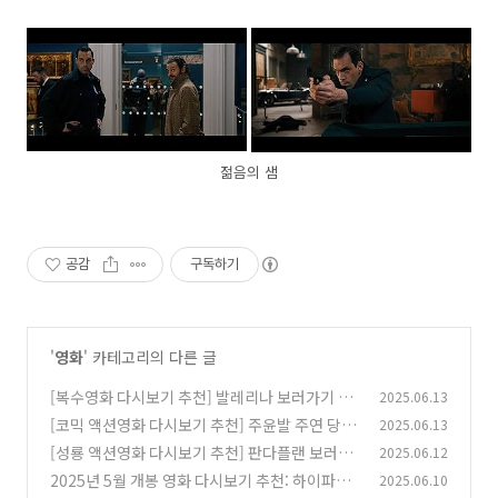
젊음의 샘
공감
구독하기
'
영화
' 카테고리의 다른 글
[복수영화 다시보기 추천] 발레리나 보러가기 줄
2025.06.13
거리, 결말, 해석 그리고 리뷰 후기
[코믹 액션영화 다시보기 추천] 주윤발 주연 당탐
2025.06.13
(0)
1900 보러가기 줄거리, 결말, 해석 그리고 리뷰
[성룡 액션영화 다시보기 추천] 판다플랜 보러가
2025.06.12
후기｜중국식 히어로물
기 줄거리, 결말, 해석 그리고 리뷰 후기 총정리
(0)
2025년 5월 개봉 영화 다시보기 추천: 하이파이
2025.06.10