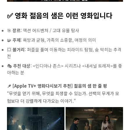
✅ 영화 젊음의 샘은 이런 영화입니다
🎯
장르
: 액션 어드벤처 / 고대 유물 탐사
🧩
주제
: 욕망과 균형, 가족의 소중함, 여정의 의미
💥
볼거리
: 퍼즐을 풀며 이동하는 피라미드 탐험, 숨 막히는 추격
전
🎭
추천 대상
: <인디아나 존스> 시리즈나 <내셔널 트레져>를 좋
아하는 분
📌 [Apple TV+ 영화다시보기 추천] 젊음의 샘 한 줄 평
“무엇을 얻기 위해, 무엇을 희생할 수 있는가. 선택의 무게가 모
험보다 더 강렬하게 다가오는 이야기.”