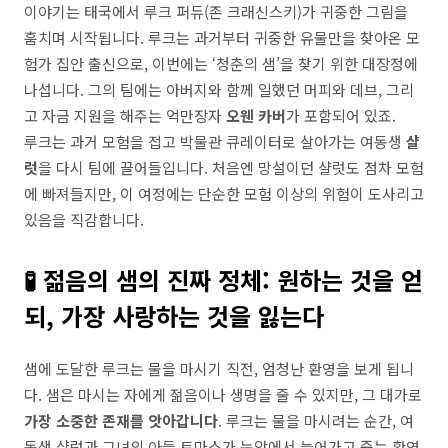
이야기는 태국에서 루크 퍼듀(존 크래신스키)가 귀중한 그림을
훔치며 시작됩니다. 루크는 과거부터 귀중한 유물만을 찾아온 모
험가 집안 출신으로, 이번에는 ‘청춘의 샘’을 찾기 위한 대장정에
나섭니다. 그의 팀에는 아버지와 함께 일했던 머피와 데브, 그리
고 자금 지원을 해주는 억만장자
오웬 카버
가 포함되어 있죠.
루크는 과거 모험을 접고 박물관 큐레이터로 살아가는 여동생
샬
럿
을 다시 팀에 끌어들입니다. 처음엔 망설이던 샬럿도 점차 모험
에 빠져들지만, 이 여정에는 단순한 모험 이상의 위험이 도사리고
있음을 직감합니다.
🧪 젊음의 샘의 진짜 정체: 원하는 것을 얻
되, 가장 사랑하는 것을 잃는다
샘에 도달한 루크는 물을 마시기 직전, 엄청난 환영을 보게 됩니
다. 샘은 마시는 자에게 젊음이나 생명을 줄 수 있지만, 그 대가로
가장 소중한 존재를 앗아갑니다
. 루크는 물을 마시려는 순간, 여
동생 샬럿과 그녀의 아들 토마스가 눈앞에서 늙어가고 죽는 환영