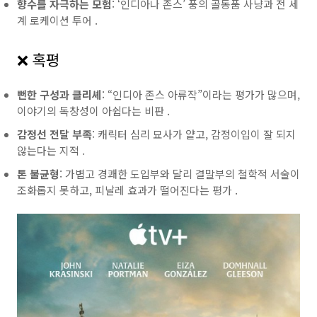
향수를 자극하는 모험
: ‘인디아나 존스’ 풍의 골동품 사냥과 전 세
계 로케이션 투어
.
❌ 혹평
뻔한 구성과 클리셰
: “인디아 존스 아류작”이라는 평가가 많으며,
이야기의 독창성이 아쉽다는 비판
.
감정선 전달 부족
: 캐릭터 심리 묘사가 얕고, 감정이입이 잘 되지
않는다는 지적
.
톤 불균형
: 가볍고 경쾌한 도입부와 달리 결말부의 철학적 서술이
조화롭지 못하고, 피날레 효과가 떨어진다는 평가
.