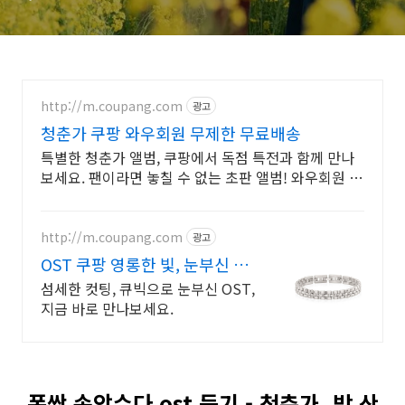
http://m.coupang.com
광고
청춘가 쿠팡 와우회원 무제한 무료배송
특별한 청춘가 앨범, 쿠팡에서 독점 특전과 함께 만나
보세요. 팬이라면 놓칠 수 없는 초판 앨범! 와우회원 무
료반품으로 걱정 없이.
http://m.coupang.com
광고
OST 쿠팡 영롱한 빛, 눈부신 반
짝임
섬세한 컷팅, 큐빅으로 눈부신 OST,
지금 바로 만나보세요.
폭싹 속았수다 ost 듣기 - 청춘가, 밤 산