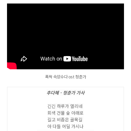
폭싹 속았수다 ost 청춘가
추다혜 - 청춘가 가사
긴긴 하루가 열리네
회색 건물 숲 아래로
길고 비좁은 골목길
아 다들 어딜 가시나