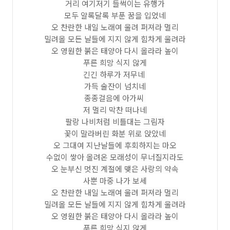
거리 여기저기 들썩이는 유행가
모두 알록달록 부푼 꿈을 입었네
오 찬란한 내일 노래여 울려 퍼져라 멀리
밀려올 모든 날들에 지지 않게 힘차게 울려라
오 영원한 붉은 태양아 다시 올라라 높이
푸른 희망 식지 않게
긴긴 하루가 저무네
가득 술잔이 넘치네
종종걸음에 아가씨
저 멀리 막찬 떠나네
팔랑 나비처럼 비틀대는 그림자
꽃이 말라버린 화분 위로 앉았네
오 그대여 지난날들에 후회하지는 마오
수없이 쌓아 올려온 모래성이 무너질지라도
오 눈부신 멋진 계절에 맺은 사랑의 약속
사뿐 마중 나가 보세
오 찬란한 내일 노래여 울려 퍼져라 멀리
밀려올 모든 날들에 지지 않게 힘차게 울려라
오 영원한 붉은 태양아 다시 올라라 높이
푸른 희망 식지 않게