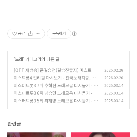
공감
구독하기
'
노래
' 카테고리의 다른 글
[OTT 재방송] 준결승전(결승진출자) 미스트롯4
2026.02.28
탑5 허찬미·이소나·홍성윤·윤태화·길려원
미스트롯4 길려원 다시보기 - 전국노래자랑, 이
2026.02.20
(0)
호섭가요제, 창현거리노래방
미스터트롯3 7위 추혁진 노래모음 다시듣기 - 들
2025.03.14
(0)
꽃, 암연, 정거장, 블랙커피, 하얀 밤에, 가지마
미스터트롯3 6위 남승민 노래모음 다시듣기 - 기
2025.03.14
(0)
도합니다. 후, 물레야, 울긴 왜 울어, 망부석, 가지
미스터트롯3 5위 최재명 노래모음 다시듣기 - 연
2025.03.14
마, 상하이 로맨스
리지, 상사화, 너만을 사랑했다, 사모, 울멈마, 약
(0)
손, 있을 때 잘해
(0)
관련글