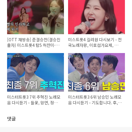
[OTT 재방송] 준결승전(결승진
미스트롯4 길려원 다시보기 - 전
출자) 미스트롯4 탑5 허찬미·이
국노래자랑, 이호섭가요제, 창현
소나·홍성윤·윤태화·길려원
거리노래방
미스터트롯3 7위 추혁진 노래모
미스터트롯3 6위 남승민 노래모
음 다시듣기 - 들꽃, 암연, 정거
음 다시듣기 - 기도합니다. 후,
장, 블랙커피, 하얀 밤에, 가지마
물레야, 울긴 왜 울어, 망부석, 가
지마, 상하이 로맨스
댓글