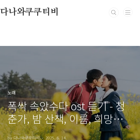
본문 바로가기
다나와쿠쿠티비
노래
폭싹 속았수다 ost 듣기 - 청
춘가, 밤 산책, 이름, 희망의
나라로, 내사랑 내곁에
by 다나와쿠쿠티비
2025. 6. 14.