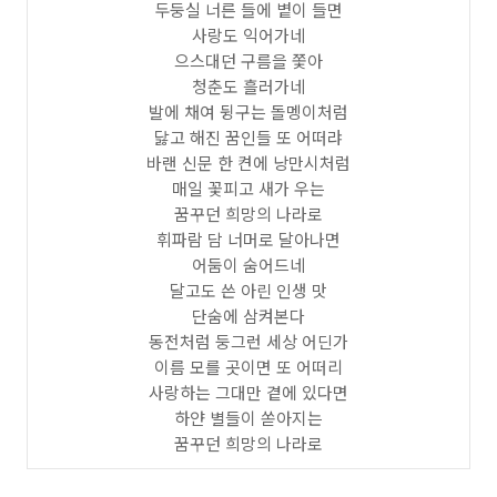
두둥실 너른 들에 볕이 들면
사랑도 익어가네
으스대던 구름을 쫓아
청춘도 흘러가네
발에 채여 뒹구는 돌멩이처럼
닳고 해진 꿈인들 또 어떠랴
바랜 신문 한 켠에 낭만시처럼
매일 꽃피고 새가 우는
꿈꾸던 희망의 나라로
휘파람 담 너머로 달아나면
어둠이 숨어드네
달고도 쓴 아린 인생 맛
단숨에 삼켜본다
동전처럼 둥그런 세상 어딘가
이름 모를 곳이면 또 어떠리
사랑하는 그대만 곁에 있다면
하얀 별들이 쏟아지는
꿈꾸던 희망의 나라로