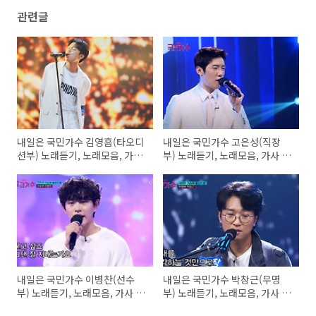
관련글
내일은 국민가수 김영흠(타오디
내일은 국민가수 고은성(직장
션부) 노래듣기, 노래모음, 가사
부) 노래듣기, 노래모음, 가사 -
- 미소속에 비친 그대, 추억속의
그순간, 초련, 그옛날처럼
재회, 스물다섯 스물하나
내일은 국민가수 이병찬(선수
내일은 국민가수 박창근(무명
부) 노래듣기, 노래모음, 가사 -
부) 노래듣기, 노래모음, 가사 -
나였으면, 그대와 단둘이서, 아
그날들, 알고싶어요, 미련