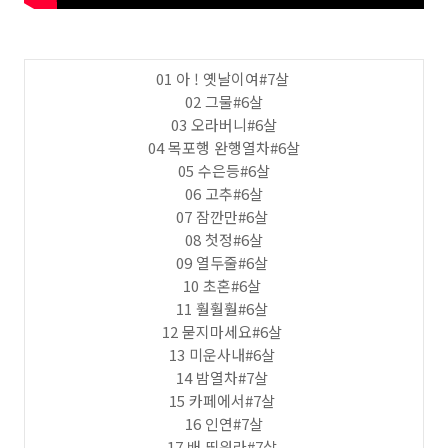
01 아 ! 옛날이여#7살
02 그물#6살
03 오라버니#6살
04 목포행 완행열차#6살
05 수은등#6살
06 고추#6살
07 잠깐만#6살
08 첫정#6살
09 열두줄#6살
10 초혼#6살
11 훨훨훨#6살
12 묻지마세요#6살
13 미운사내#6살
14 밤열차#7살
15 카페에서#7살
16 인연#7살
17 배 띄워라#7살