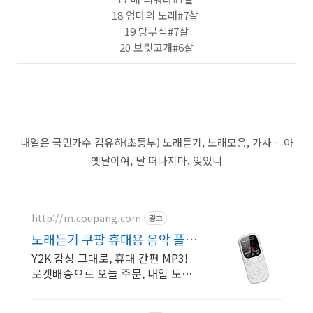
18 엄마의 노래#7살
19 망부석#7살
20 보릿고개#6살
내일은 국민가수 김유하(초등부) 노래듣기, 노래모음, 가사 - 아
옛날이여, 날 떠나지마, 잊었니
http://m.coupang.com
광고
노래듣기 쿠팡 휴대용 음악 플레
이어
Y2K 감성 그대로, 휴대 간편 MP3!
로켓배송으로 오늘 주문, 내일 도착.
와우회원 무료배송, 30일 걱정없는
반품! 옛 추억의 노래.