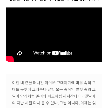
이젠 내 곁을 떠나간 아쉬운 그대이기에 마음 속의 그
대를 못잊어 그려본다 달빛 물든 속삭임 별빛 속의 그
밀어 안개처럼 밀려와 파도처럼 꺼져간다 아- 옛날이
여 지난 시절 다시 올 수 없나, 그날 아니야, 이제는 잊