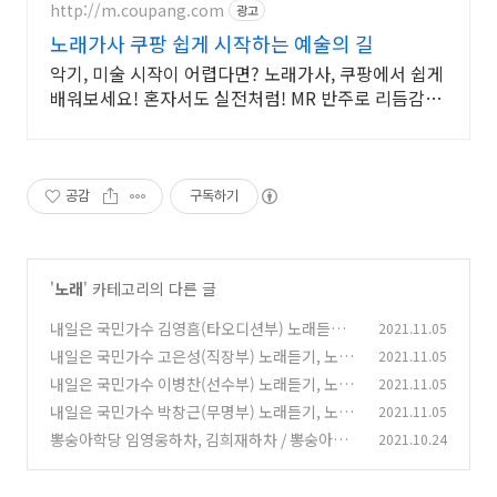
http://m.coupang.com
광고
노래가사 쿠팡 쉽게 시작하는 예술의 길
악기, 미술 시작이 어렵다면? 노래가사, 쿠팡에서 쉽게
배워보세요! 혼자서도 실전처럼! MR 반주로 리듬감까
지, 도서 로켓배송으로 받아보세요.
공감
구독하기
'
노래
' 카테고리의 다른 글
내일은 국민가수 김영흠(타오디션부) 노래듣기,
2021.11.05
노래모음, 가사 - 미소속에 비친 그대, 추억속의
내일은 국민가수 고은성(직장부) 노래듣기, 노래
2021.11.05
재회, 스물다섯 스물하나
모음, 가사 - 그순간, 초련, 그옛날처럼
(0)
내일은 국민가수 이병찬(선수부) 노래듣기, 노래
2021.11.05
(0)
모음, 가사 - 나였으면, 그대와 단둘이서, 아름다
내일은 국민가수 박창근(무명부) 노래듣기, 노래
2021.11.05
운 이별
모음, 가사 - 그날들, 알고싶어요, 미련
(0)
뽕숭아학당 임영웅하차, 김희재하차 / 뽕숭아학
2021.10.24
(0)
당 종영, 사랑의 콜센타 종영
(0)