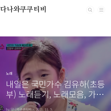
본문 바로가기
다나와쿠쿠티비
노래
내일은 국민가수 김유하(초등
부) 노래듣기, 노래모음, 가사
- 아옛날이여, 날 떠나지마,
by 다나와쿠쿠티비
2021. 11. 5.