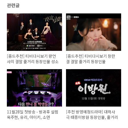
관련글
[중드추천] 티비다시보기 량언
[중드추천] 티비다시보기 창란
사의 결말 줄거리 등장인물 성소
결 결말 줄거리 등장인물
11월28일 첫방송 - 방과후 설렘
[추천 방영예정드라마] 대하사
옥주현, 유리, 아이키, 소연
극 태종이방원 등장인물, 줄거리