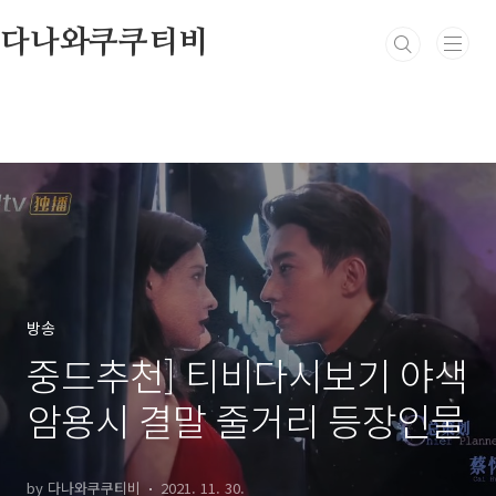
본문 바로가기
다나와쿠쿠티비
방송
중드추천] 티비다시보기 야색
암용시 결말 줄거리 등장인물
by 다나와쿠쿠티비
2021. 11. 30.