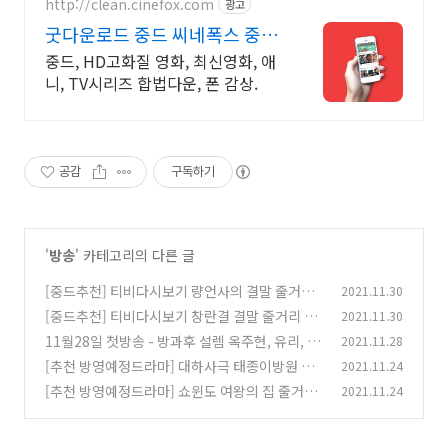
http://clean.cinefox.com
광고
굿다운로드 중드 씨네폭스 중드
일드 30%할인
중드, HD고화질 영화, 최신영화, 애
니, TV시리즈 합법다운, 폰 감상.
공감
구독하기
'
방송
' 카테고리의 다른 글
[중드추천] 티비다시보기 량언사의 결말 줄거리
2021.11.30
등장인물 성소
[중드추천] 티비다시보기 창란결 결말 줄거리 등
2021.11.30
(0)
장인물
11월28일 첫방송 - 방과후 설렘 옥주현, 유리, 아
2021.11.28
(0)
이키, 소연
[추천 방영예정드라마] 대하사극 태종이방원 등
2021.11.24
(0)
장인물, 줄거리
[추천 방영예정드라마] 쇼윈도 여왕의 집 줄거리,
2021.11.24
(0)
결말, 등장인물, 인물관계도
(0)