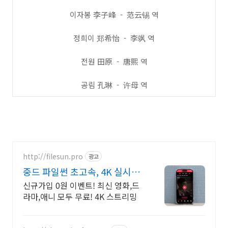
이자봉 李子峰 - 范云锡 역
정희이 郑希怡 - 李飒 역
전원 田原 - 唐熙 역
공림 孔琳 - 许母 역
http://filesun.pro
광고
중드 파일썬 초고속, 4K 실시간
보기!
신규가입 0원 이벤트! 최신 영화,드
라마,애니 모두 무료! 4K 스트리밍