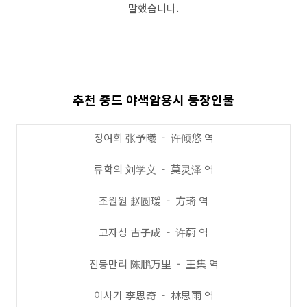
말했습니다.
추천 중드 야색암용시 등장인물
장여희 张予曦 - 许倾悠 역
류학의 刘学义 - 莫灵泽 역
조원원 赵圆瑗 - 方琦 역
고자성 古子成 - 许蔚 역
진붕만리 陈鹏万里 - 王集 역
이사기 李思奇 - 林思雨 역