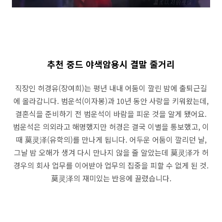
추천 중드 야색암용시 결말 줄거리
직장인 허경유(장여희)는 평년 내내 어둠이 깔린 밤에 출퇴근길
에 올라갑니다. 범운석(이자봉)과 10년 동안 사랑을 키워왔는데,
결혼식을 준비하기 전 범운석이 바람을 피운 것을 알게 됐어요.
범운석은 의외라고 해명했지만 허경은 결국 이별을 통보했고, 이
때 莫灵泽(유학의)를 만나게 됩니다. 어두운 어둠이 깔리던 날,
그날 밤 오해가 생겨 다시 만나지 않을 줄 알았는데 莫灵泽가 허
경우의 회사 업무를 이어받아 업무의 집중을 피할 수 없게 된 것.
莫灵泽의 재미있는 반응에 끌렸습니다.