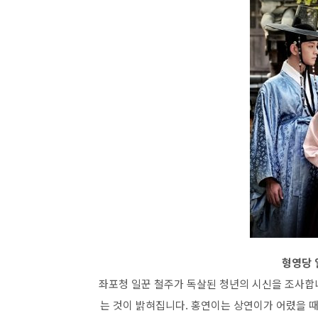
형영당 일
좌포청 일꾼 철주가 독살된 청년의 시신을 조사합니
는 것이 밝혀집니다. 홍연이는 상연이가 어렸을 