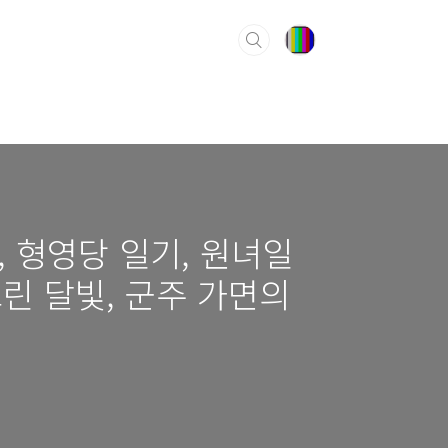
, 형영당 일기, 원녀일
그린 달빛, 군주 가면의