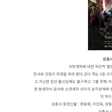
삼총사 
사회개혁에 대한 국민적 열
전사와 간첩이 국경을 따라 왔다 갔다 하는 3호 사
고 가난한 집안 출신임에도 불구하고 그를 위해 가
한 왕세자비 윤서와 소현세자 사이의 삼각관계에 
의 적이
삼총사 등장인물 : 정용화, 이진욱, 양동
삼총사 시청