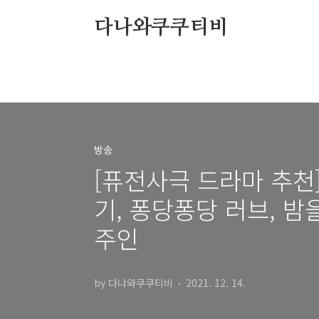
본문 바로가기
다나와쿠쿠티비
방송
[퓨전사극 드라마 추천]
기, 퐁당퐁당 러브, 밤
주인
by 다나와쿠쿠티비
2021. 12. 14.