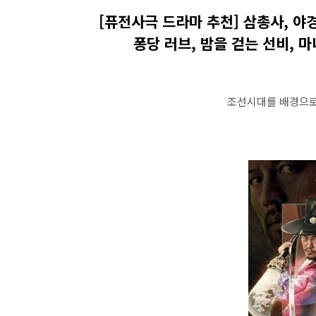
[퓨전사극 드라마 추천] 삼총사, 야경
퐁당 러브, 밤을 걷는 선비, 
조선시대를 배경으로