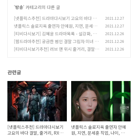
'
방송
' 카테고리의 다른 글
[넷플릭스추천] 드라마다시보기 고요의 바다 결
2021.12.27
말, 줄거리, RX란?
넷플릭스 솔로지옥 출연자 안예원, 지연, 문세훈
2021.12.27
(0)
직업, 나이, 인스타
[티비다시보기] 김혜윤 드라마목록 - 설강화, 어
2021.12.26
(0)
사와 조이, 어쩌다 발견한 하루, SKY 캐슬, 소능력
[웹드라마추천] 궁금한 범인 결말 그림자 미녀 O
2021.12.26
자, 전지적 짝사랑 시점 시즌1, 전지적 짝사랑 시
ST 김뜻돌 - 나만의 모양 노래듣기, 가사
[티비다시보기추천] 러브 앤 위시 줄거리, 결말,
2021.12.26
(0)
점 시즌2
(0)
등장인물
(0)
관련글
[넷플릭스추천] 드라마다시보기
넷플릭스 솔로지옥 출연자 안예
고요의 바다 결말, 줄거리, RX
원, 지연, 문세훈 직업, 나이, 인