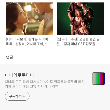
란?
스타
[티비다시보기] 김혜윤 드라마
[웹드라마추천] 궁금한 범인 결
목록 - 설강화, 어사와 조이, 어
말 그림자 미녀 OST 김뜻돌 - 나
쩌다 발견한 하루, SKY 캐슬, 소
만의 모양 노래듣기, 가사
능력자, 전지적 짝사랑 시점 시
댓글
즌1, 전지적 짝사랑 시점 시즌2
다나와쿠쿠티비
다나와 쿠쿠 티비 다시보기 사이트 영화조타 홍무비 최신
영화 드라마 예능 교양 시사 애니 리뷰
구독하기