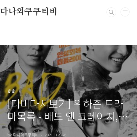
본문 바로가기
다나와쿠쿠티비
방송
[티비다시보기] 위하준 드라
마목록 - 배드 앤 크레이지,
오징어 게임, 18 어게인, 로맨
by 다나와쿠쿠티비
2021. 12. 26.