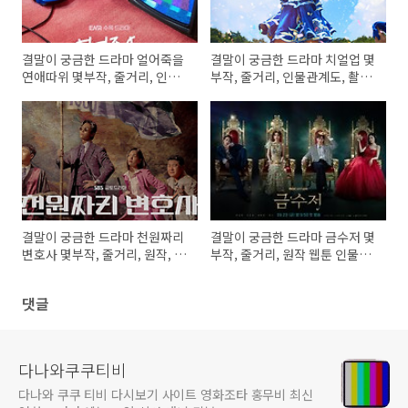
결말이 궁금한 드라마 얼어죽을
결말이 궁금한 드라마 치얼업 몇
연애따위 몇부작, 줄거리, 인물
부작, 줄거리, 인물관계도, 촬영
관계도, 등장인물, ENA채널번
지, 등장인물 한지현, 배인혁, 장
호, 편성표
규리, 김현진, 양동근
결말이 궁금한 드라마 천원짜리
결말이 궁금한 드라마 금수저 몇
변호사 몇부작, 줄거리, 원작, 인
부작, 줄거리, 원작 웹툰 인물관
물관계도, 촬영지, 등장인물 남
계도, 등장인물 육성재, 이종원,
궁민, 김지은
정채연, 연우
댓글
다나와쿠쿠티비
다나와 쿠쿠 티비 다시보기 사이트 영화조타 홍무비 최신