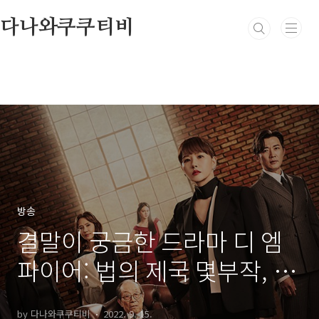
본문 바로가기
다나와쿠쿠티비
방송
결말이 궁금한 드라마 디 엠
파이어: 법의 제국 몇부작, 줄
거리, 인물관계도, 등장인물
by 다나와쿠쿠티비
2022. 9. 15.