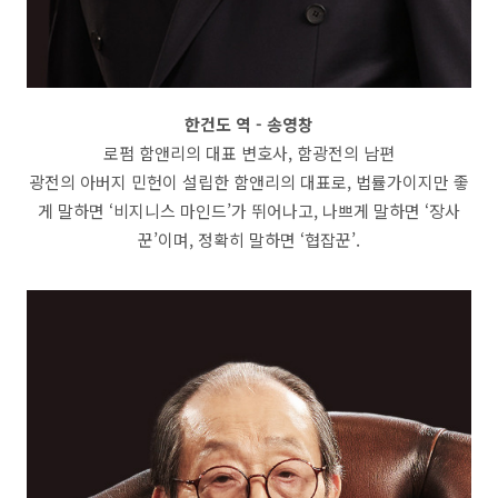
한건도 역 - 송영창
로펌 함앤리의 대표 변호사, 함광전의 남편
광전의 아버지 민헌이 설립한 함앤리의 대표로, 법률가이지만 좋
게 말하면 ‘비지니스 마인드’가 뛰어나고, 나쁘게 말하면 ‘장사
꾼’이며, 정확히 말하면 ‘협잡꾼’.