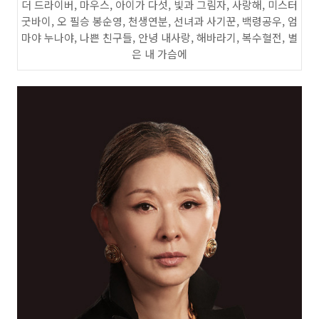
더 드라이버, 마우스, 아이가 다섯, 빛과 그림자, 사랑해, 미스터
굿바이, 오 필승 봉순영, 천생연분, 선녀과 사기꾼, 백령공우, 엄
마야 누나야, 나쁜 친구들, 안녕 내사랑, 해바라기, 복수혈전, 별
은 내 가슴에