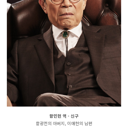
함민헌 역 - 신구
함광전의 아버지, 이애헌의 남편