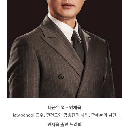
나근우 역 - 안재욱
law school 교수, 한건도와 함광전의 사위, 한혜률의 남편
안재욱 출연 드라마