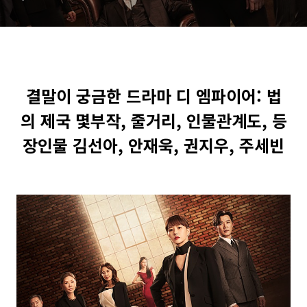
김선아, 안재욱, 권지우, 주세
빈
결말이 궁금한 드라마 디 엠파이어: 법
의 제국 몇부작, 줄거리, 인물관계도, 등
장인물 김선아, 안재욱, 권지우, 주세빈