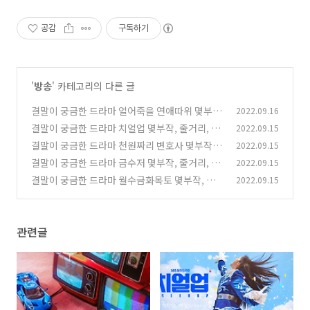
공감
구독하기
'
방송
' 카테고리의 다른 글
결말이 궁금한 드라마 얼어죽을 연애따위 몇부
2022.09.16
작, 줄거리, 인물관계도, 등장인물, ENA채널번
결말이 궁금한 드라마 치얼업 몇부작, 줄거리, 인
2022.09.15
호, 편성표
물관계도, 촬영지, 등장인물 한지현, 배인혁, 장규
(0)
결말이 궁금한 드라마 천원짜리 변호사 몇부작,
2022.09.15
리, 김현진, 양동근
줄거리, 원작, 인물관계도, 촬영지, 등장인물 남궁
(0)
결말이 궁금한 드라마 금수저 몇부작, 줄거리, 원
2022.09.15
민, 김지은
작 웹툰 인물관계도, 등장인물 육성재, 이종원, 정
(0)
결말이 궁금한 드라마 월수금화목토 몇부작, 줄
2022.09.15
채연, 연우
거리, 인물관계도, 등장인물 박민영, 고경표, 김재
(0)
영, 강형석
(0)
관련글