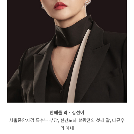
한혜률 역
- 김선아
서울중앙지검 특수부 부장, 한건도와 함광전의 첫째 딸, 나근우
의 아내