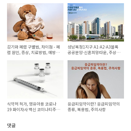
감기와 폐렴 구별법, 차이점 - 폐
성남복정1지구 A1·A2·A3블록
렴 원인, 증상, 치료방법, 예방법
공공분양·신혼희망타운, 주상복
(예방접종)
합 아파트 힐스테이트 천안역 스
카이움 분양일정, 분양가
식약처 허가, 영유아용 코로나
응급피임약이란? 응급피임약의
19 화이자사 백신 코미나티주
종류, 복용법, 주의사항
0.1mg/mL(6개월-4세용)(토
지나메란)
댓글