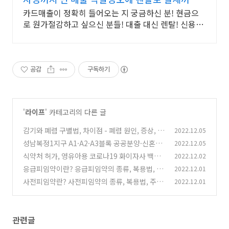
한번에 해결
카드매출이 정확히 들어오는 지 궁금하신 분! 현금으
로 원가절감하고 싶으신 분들! 대출 대신 렌탈! 신용점
수 지키고 장비 들이고 세금까지 아끼는 스마트한 창
업!
공감
구독하기
'
라이프
' 카테고리의 다른 글
감기와 폐렴 구별법, 차이점 - 폐렴 원인, 증상, 치
2022.12.05
료방법, 예방법(예방접종)
성남복정1지구 A1·A2·A3블록 공공분양·신혼희
2022.12.05
(0)
망타운, 주상복합 아파트 힐스테이트 천안역 스
식약처 허가, 영유아용 코로나19 화이자사 백신
2022.12.02
카이움 분양일정, 분양가
코미나티주0.1mg/mL(6개월-4세용)(토지나메
(0)
응급피임약이란? 응급피임약의 종류, 복용법, 주
2022.12.01
란)
의사항
(0)
사전피임약란? 사전피임약의 종류, 복용법, 주의
2022.12.01
(0)
사항, 부작용
(0)
관련글