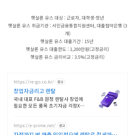
햇살론 유스 대상 : 근로자, 대학생·청년
햇살론 유스 취급기관 : 서민금융통합지원센터, 대출협약은행 (3
개)
햇살론 유스 대출기간 : 15년
햇살론 유스 대출한도 : 1,200만원(고정금리)
햇살론 유스 금리비교 : 3.5%(고정금리)
https://re-go.co.kr/
광고
창업자금리고 렌탈
국내 대표 F&B 원청 렌탈사 창업에
필요한 모든 품목 초기자금 걱정X
개업 확장 체계적인 렌탈 운영부터
금융 지원까지 한번에 렌탈 자금 조
달 및 렌탈 전환 컨설팅
https://e-prime.net/
광고
자정까지 번 매출 익일정오에 렌탈로 절세까지