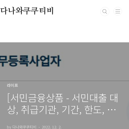
본문 바로가기
다나와쿠쿠티비
라이프
[서민금융상품 - 서민대출 대
상, 취급기관, 기간, 한도, 금
리비교] 미소금융 운영자금
by 다나와쿠쿠티비
2022. 12. 2.