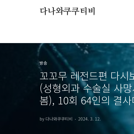
본문 바로가기
다나와쿠쿠티비
방송
꼬꼬무 레전드편 다시보기
(성형외과 수술실 사망사
봄), 10회 64인의 결
by 다나와쿠쿠티비
2024. 3. 12.