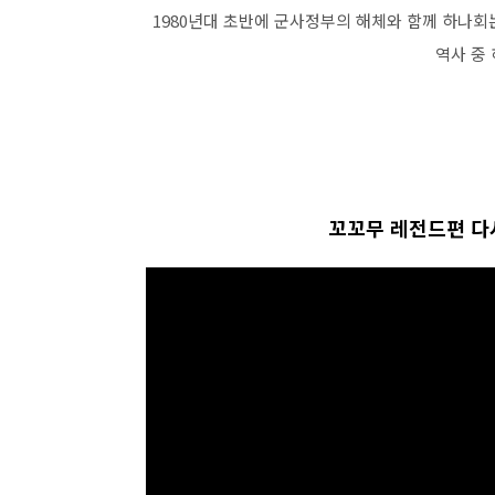
1980년대 초반에 군사정부의 해체와 함께 하나
역사 중
꼬꼬무 레전드편 다시