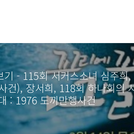
 - 115회 서커스소녀 심주희,
건), 장서희, 118회 하나회의
사대 : 1976 도끼만행사건