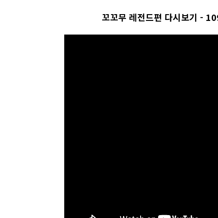
꼬꼬무 레전드편 다시보기 - 1