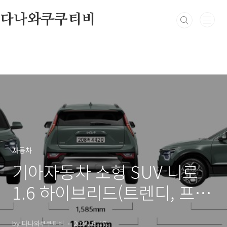
본문 바로가기
다나와쿠쿠티비
자동차
기아자동차 소형 SUV 니로
1.6 하이브리드(트렌디, 프레
스티지, 시그니처) - 가격비
by 다나와쿠쿠티비
2024. 6. 17.