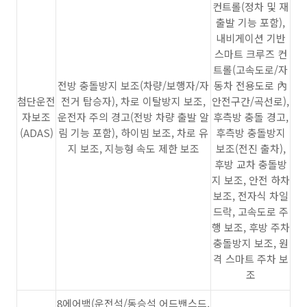
컨트롤(정차 및 재
출발 기능 포함),
내비게이션 기반
스마트 크루즈 컨
트롤(고속도로/자
전방 충돌방지 보조(차량/보행자/자
동차 전용도로 內
첨단운전
전거 탑승자), 차로 이탈방지 보조,
안전구간/곡선로),
자보조
운전자 주의 경고(전방 차량 출발 알
후측방 충돌 경고,
(ADAS)
림 기능 포함), 하이빔 보조, 차로 유
후측방 충돌방지
지 보조, 지능형 속도 제한 보조
보조(전진 출차),
후방 교차 충돌방
지 보조, 안전 하차
보조, 전자식 차일
드락, 고속도로 주
행 보조, 후방 주차
충돌방지 보조, 원
격 스마트 주차 보
조
8에어백(운전석/동승석 어드밴스드,