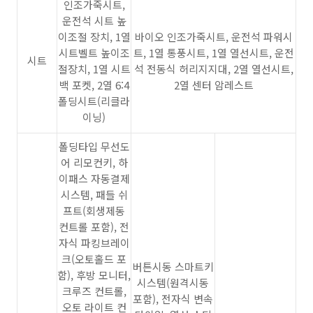
인조가죽시트,
운전석 시트 높
이조절 장치, 1열
바이오 인조가죽시트, 운전석 파워시
시트벨트 높이조
트, 1열 통풍시트, 1열 열선시트, 운전
시트
절장치, 1열 시트
석 전동식 허리지지대, 2열 열선시트,
백 포켓, 2열 6:4
2열 센터 암레스트
폴딩시트(리클라
이닝)
폴딩타입 무선도
어 리모컨키, 하
이패스 자동결제
시스템, 패들 쉬
프트(회생제동
컨트롤 포함), 전
자식 파킹브레이
크(오토홀드 포
버튼시동 스마트키
함), 후방 모니터,
시스템(원격시동
크루즈 컨트롤,
포함), 전자식 변속
오토 라이트 컨