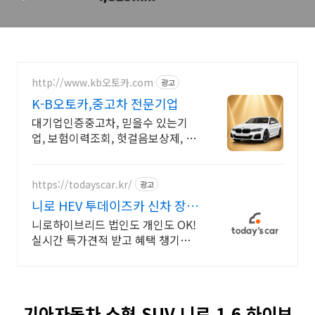
교, 연비, 기본품목, 제원, 패
키지옵션, 색상
http://www.kb오토카.com
광고
K-B오토카,중고차 전문기업
대기업인증중고차, 믿을수 있는기
업, 보험이력조회, 헛걸음보상제, 주
유권 증정이벤트 인증중고차 7만대
이상! 찾아가는 홈서비스! 낮은 할부
이자율, 24시간실매물전산연동
https://todayscar.kr/
광고
니로 HEV 투데이즈카 신차 장기
렌트 특가
니로하이브리드 법인도 개인도 OK!
실시간 특가견적 받고 혜택 챙기세
요 전문가의 1:1 맞춤 컨설팅으로 합
리적으로 장기렌트/리스를 이용해
보세요!
기아자동차 소형 SUV 니로 1.6 하이브