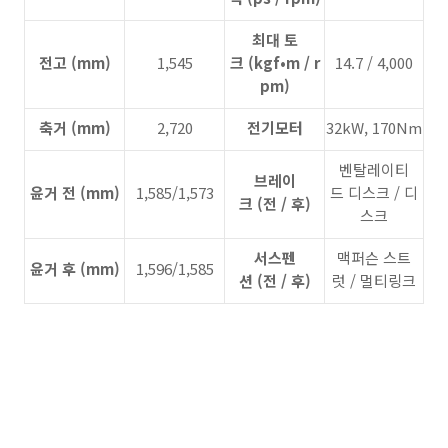
최대 토
전고 (mm)
1,545
크 (kgf•m / r
14.7 / 4,000
pm)
축거 (mm)
2,720
전기모터
32kW, 170Nm
벤탈레이티
브레이
윤거 전 (mm)
1,585/1,573
드 디스크 / 디
크 (전 / 후)
스크
서스펜
맥퍼슨 스트
윤거 후 (mm)
1,596/1,585
션 (전 / 후)
럿 / 멀티링크