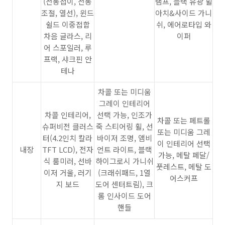
(전동접이, 전동
램프, 블랙 유광 휠
조절, 열선), 윈드
아치&사이드 가니
쉴드 이중접합
쉬, 에어로타입 와
차음 글라스, 리
이퍼
어 스포일러, 루
프랙, 샤크핀 안
테나
차콜 또는 미디움
그레이 인테리어
차콜 인테리어,
선택 가능, 인조가
차콜 또는 페트롤
슈퍼비전 클러스
죽 스티어링 휠, 선
또는 미디움 그레
터(4.2인치 칼라
바이저 조명, 앰비
이 인테리어 선택
내장
TFT LCD), 전자
언트 라이트, 블랙
가능, 메탈 페달/
식 룸미러, 선바
하이그로시 가니쉬
풋레스트, 메탈 도
이저 거울, 러기
(크래쉬패드, 1열
어스커프
지 보드
도어 센터트림), 크
롬 인사이드 도어
핸들