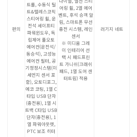
다이얼, 열선 스티
트롤, 수동식 틸
어링 휠, 2열 에어
트&텔레스코픽
벤트, 후석 승객 알
스티어링 휠, 운
림, 스마트폰 무선
전석 세이프티
편의
충전 시스템, 레인
러기지 네트
파워윈도우, 독
센서
립제어 풀오토
※ 미디움 그레
에어컨(운전석/
이 인테리어 선
동승석), 고성능
택 시 패드프린
에어컨 필터, 공
트 가니쉬(크래쉬
기청정시스템(미
패드, 1열 도어 센
세먼지 센서 포
터트림) 적용
함), 오토디포그,
에코 코팅, 1열 C
타입 USB 단자
(충전용), 1열 시
트백 C타입 USB
단자(충전용), 1
열 파워아웃렛,
PTC 보조 히터