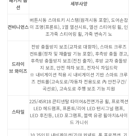
패키지 옵
세부사양
션
버튼시동 스마트키 시스템(원격시동 포함), 도어손잡
컨비니언스
이 조명(프론트), 1열 열선시트, 열선 스티어링 휠, 인
조가죽 스티어링 휠, 가죽 변속기 노
전방 충돌방지 보조(교차로 대향차), 스마트 크루즈
컨트롤(정차 및 재출발 기능 포함), 후측방 충돌 경고,
후측방 충돌방지 보조(전진 출차), 후방 교차 충돌방
드라이
지 보조, 안전 하차 보조, 전자식 차일드락
브 와이즈
※ 내비게이션 적용 시 내비게이션 기반 스마트 크루
즈 컨트롤(고속도로/자동차 전용도로 內 안전구간/
곡선로), 고속도로 주행 보조 기능 지원
225/45R18 콘티넨탈 타이어&전면가공 휠, 프로젝션
LED 헤드램프, 프론트/리어 LED 턴시그널 램프,
스타일
LED 후진등, LED 포그램프, 블랙 유광 휠아치&사이
드 가니쉬
10.25인치 내비게이션(기아 커넥트, 폰 프로젝션, 기