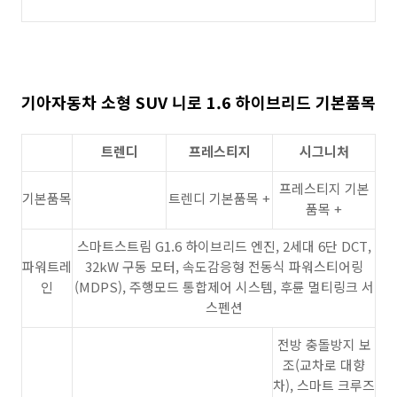
기아자동차 소형 SUV 니로
1.6 하이브리드
기본품목
트렌디
프레스티지
시그니처
프레스티지 기본
기본품목
트렌디 기본품목 +
품목 +
스마트스트림 G1.6 하이브리드 엔진, 2세대 6단 DCT,
파워트레
32kW 구동 모터, 속도감응형 전동식 파워스티어링
인
(MDPS), 주행모드 통합제어 시스템, 후륜 멀티링크 서
스펜션
전방 충돌방지 보
조(교차로 대향
차), 스마트 크루즈