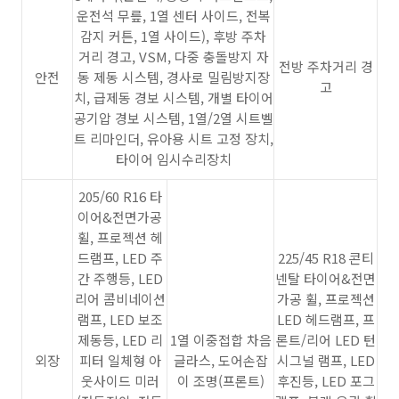
운전석 무릎, 1열 센터 사이드, 전복
감지 커튼, 1열 사이드), 후방 주차
거리 경고, VSM, 다중 충돌방지 자
전방 주차거리 경
안전
동 제동 시스템, 경사로 밀림방지장
고
치, 급제동 경보 시스템, 개별 타이어
공기압 경보 시스템, 1열/2열 시트벨
트 리마인더, 유아용 시트 고정 장치,
타이어 임시수리장치
205/60 R16 타
이어&전면가공
휠, 프로젝션 헤
드램프, LED 주
225/45 R18 콘티
간 주행등, LED
넨탈 타이어&전면
리어 콤비네이션
가공 휠, 프로젝션
램프, LED 보조
LED 헤드램프, 프
제동등, LED 리
1열 이중접합 차음
론트/리어 LED 턴
외장
피터 일체형 아
글라스, 도어손잡
시그널 램프, LED
웃사이드 미러
이 조명(프론트)
후진등, LED 포그