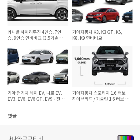
카니발 하이리무진 4인승, 7인
기아자동차 K3, K3 GT, K5,
승, 9인승 연비비교 (3.5가솔린,
K8, K9 연비비교
2.2디젤, 1.6 터보 하이브리드)
기아 전기차 레이 EV, 니로 EV,
기아자동차 스포티지 1.6 터보
EV3, EV6, EV6 GT, EV9 - 전비
하이브리드 / 가솔린 1.6 터보 /
비교, 1회 충전 주행거리비교,
2.0 디젤 / 2.0 LPG 가격비교, 연
밧데리용량비교
비비교, 기본품목, 제원
댓글
다나와쿠쿠티비