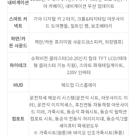
내비게이션
아 카페이), 내비게이션 무선 업데이트
스마트 커
기아 디지털 키 2 터치, 크롬&터치타입 아웃사이
넥트
드 도어핸들, 빌트인 캠, 보조배터리
하만/카
하만/카돈 프리미엄 사운드(8스피커, 외장앰프)
돈 사운드
슈퍼비전 클러스터(10.25인치 칼라 TFT LCD/테마
하이테크
형 클러스터 기능 지원), 스마트 파워테일게이트,
220V 인버터
HUD
헤드업 디스플레이
운전자세 메모리 시스템(운전석 시트, 아웃사이드 미
러), 운전석 이지억세스, 후진연동 자동하향 아웃사이
드 미러, 가죽시트, 동승석 파워시트, 동승석 릴렉션
컴포트
컴포트 시트, 동승석 전동식 허리지지대, 동승석/2열
세이프티 파워윈도우
※ 가죽시트(원톤)와 바이오 인조가죽시트(투톤)