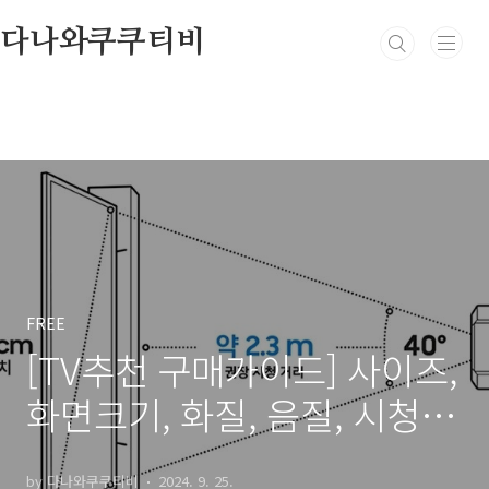
본문 바로가기
다나와쿠쿠티비
FREE
[TV추천 구매가이드] 사이즈,
화면크기, 화질, 음질, 시청거
리
by 다나와쿠쿠티비
2024. 9. 25.