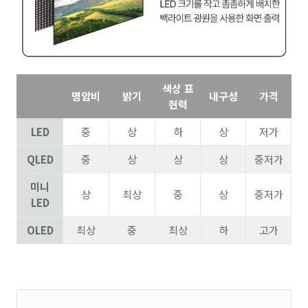
색상 표
명암비
밝기
내구성
가격
현력
LED
중
상
하
상
저가
QLED
중
상
상
상
중저가
미니
상
최상
중
상
중저가
LED
OLED
최상
중
최상
하
고가