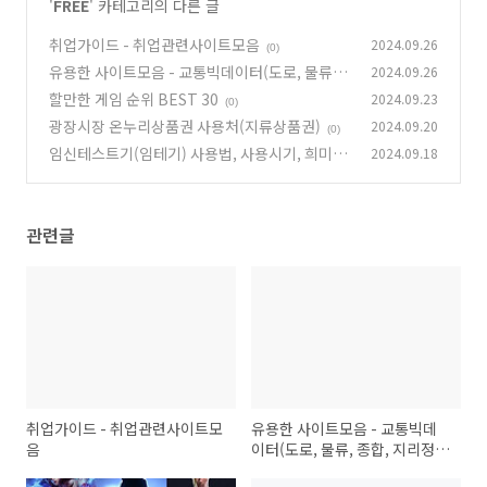
'
FREE
' 카테고리의 다른 글
취업가이드 - 취업관련사이트모음
2024.09.26
(0)
유용한 사이트모음 - 교통빅데이터(도로, 물류,
2024.09.26
종합, 지리정보, 철도, 항공)
할만한 게임 순위 BEST 30
2024.09.23
(0)
(0)
광장시장 온누리상품권 사용처(지류상품권)
2024.09.20
(0)
임신테스트기(임테기) 사용법, 사용시기, 희미한
2024.09.18
두줄, 오류
(0)
관련글
취업가이드 - 취업관련사이트모
유용한 사이트모음 - 교통빅데
음
이터(도로, 물류, 종합, 지리정
보, 철도, 항공)