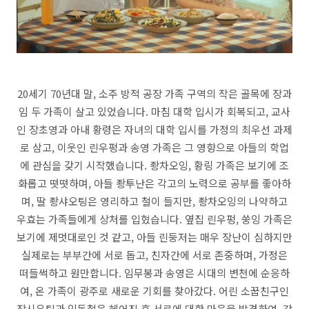
20세기 70년대 말, 소주 방적 공장 가족 구역의 작은 골목에 장과
임 두 가족이 살고 있었습니다. 마침 대학 입시가 회복되고, 교사
인 장초영과 아내 황령은 자녀의 대학 입시를 가정의 최우선 과제
로 삼고, 이웃인 린우펑과 송영 가족은 그 영향으로 아들의 학업
에 관심을 갖기 시작했습니다. 좡차오잉, 황링 가족은 보기에 조
화롭고 떳떳하며, 아들 좡투난은 각고의 노력으로 공부를 좋아하
며, 딸 좡샤오팅은 영리하고 철이 들지만, 좡차오잉의 나약하고
우효는 가족들에게 상처를 입혔습니다. 옆집 린우펑, 쑹잉 가족은
보기에 제멋대로인 것 같고, 아들 린둥저는 매우 장난이 심하지만
실제로는 부부간에 서로 돕고, 친자간에 서로 존중하며, 가정은
떠들썩하고 원만합니다. 임무봉과 송영은 시대의 변천에 순응하
여, 온 가족이 광주로 새로운 기회를 찾아갔다. 어린 소꿉친구인
장시우팅과 임동철은 헤어진 후 서로에 대한 마음을 발견하여, 같