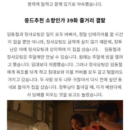
명하게 말하고 함께 있기로 약속했습니다.
중드추천 소항인가 39화 줄거리 결말
임동철과 장샤오팅은 일이 모두 바빠서, 정말 인테리어를 할 시간
이 없을 뿐만 아니라, 장샤오팅도 급하게 살지 않기 때문에, 장투
난은 아예 장샤오팅과 상의하여 이 집을 샀습니다. 임동철과
장샤오팅은 주말에만 만날 수 있습니다. 원래는 주말에 방을 열려
고 했습니다. 임대보다 저렴했습니다. 그러나 장샤오팅은 임동철
에게 욕조를 닦게 하고 침대보와 이불 커버를 모두 갈고 텀블러도
가지고 갔습니다. 두 사람 모두 너무 귀찮아서 다시 전에 살던 동
네로 돌아가 집을 샀습니다. 장투남이 돌아갈 때, 이가 베란다에
서 담배를 피우는 것을 보고도 놀랐습니다.