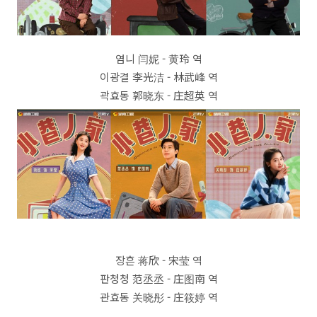
염니 闫妮 - 黄玲 역
이광결 李光洁 - 林武峰 역
곽효동 郭晓东 - 庄超英 역
장흔 蒋欣 - 宋莹 역
판청청 范丞丞 - 庄图南 역
관효동 关晓彤 - 庄筱婷 역