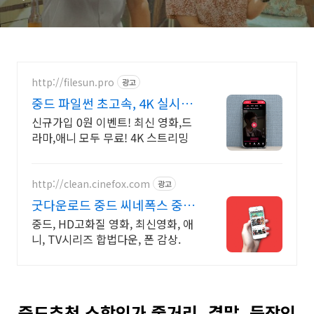
http://filesun.pro
광고
중드 파일썬 초고속, 4K 실시간
보기!
신규가입 0원 이벤트! 최신 영화,드
라마,애니 모두 무료! 4K 스트리밍
http://clean.cinefox.com
광고
굿다운로드 중드 씨네폭스 중드
일드 30%할인
중드, HD고화질 영화, 최신영화, 애
니, TV시리즈 합법다운, 폰 감상.
중드추천 소항인가 줄거리, 결말, 등장인