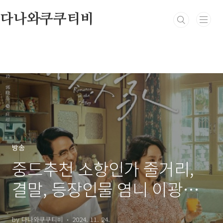
본문 바로가기
다나와쿠쿠티비
방송
중드추천 소항인가 줄거리,
결말, 등장인물 염니 이광결
관효동
by 다나와쿠쿠티비
2024. 11. 24.