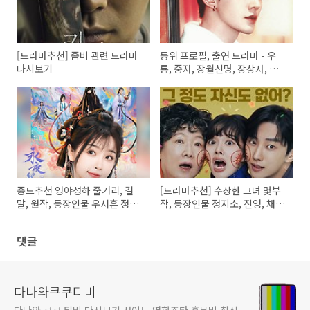
[드라마추천] 좀비 관련 드라마
등위 프로필, 출연 드라마 - 우
다시보기
룡, 중자, 장월신명, 장상사, 선
태유수
중드추천 영야성하 줄거리, 결
[드라마추천] 수상한 그녀 몇부
말, 원작, 등장인물 우서흔 정우
작, 등장인물 정지소, 진영, 채원
혜 축서단
빈, 이화겸 출연드라마
댓글
다나와쿠쿠티비