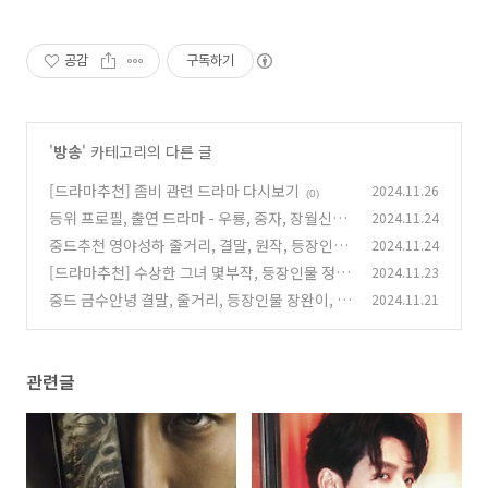
공감
구독하기
'
방송
' 카테고리의 다른 글
[드라마추천] 좀비 관련 드라마 다시보기
2024.11.26
(0)
등위 프로필, 출연 드라마 - 우룡, 중자, 장월신명,
2024.11.24
장상사, 선태유수
중드추천 영야성하 줄거리, 결말, 원작, 등장인물
2024.11.24
(0)
우서흔 정우혜 축서단
[드라마추천] 수상한 그녀 몇부작, 등장인물 정지
2024.11.23
(0)
소, 진영, 채원빈, 이화겸 출연드라마
중드 금수안녕 결말, 줄거리, 등장인물 장완이, 임
2024.11.21
(0)
민, 차사
(0)
관련글