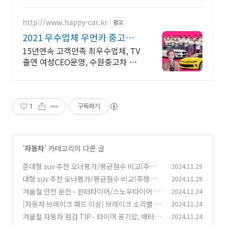
http://www.happy-car.kr
광고
2021 우수업체 우먼카 중고차
는 최우수모범업체에서!
15년연속 고객만족 최우수업체, TV
출연 여성CEO운영, 수원중고차 실
매물 5만대 2009~2023년 우수 고
객만족 업체 "네티즌 선정 최우수 홈
페이지"
1
구독하기
'
자동차
' 카테고리의 다른 글
준대형 suv 추천 오너평가/평균점수 비교(주행
2024.11.29
성능, 연비, 디자인, 가격, 거주성, 품질)
대형 suv 추천 오너평가/평균점수 비교(주행성
2024.11.29
(0)
능, 연비, 디자인, 가격, 거주성, 품질)
겨울철 안전 운전 - 윈터타이어/스노우타이어 교
2024.11.24
(0)
체시기, 보관, 온도, 수명, 공기압
[자동차 브레이크 패드 이상] 브레이크 소리별 원
2024.11.24
(0)
인과 점검방법
겨울철 자동차 점검 TIP - 타이어 공기압, 배터
2024.11.24
(0)