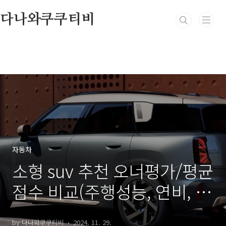
본문 바로가기
다나와쿠쿠티비
자동차
소형 suv 추천 오너평가/평균
점수 비교(주행성능, 연비, 디
자인, 가격, 거주성, 품질)
by 다나와쿠쿠티비
2024. 11. 29.