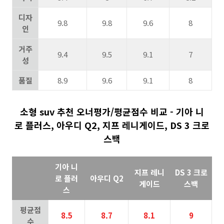
디자
9.8
9.8
9.6
8
인
거주
9.4
9.5
9.1
7
성
품질
8.9
9.6
9.1
8
소형 suv 추천 오너평가/평균점수 비교 - 기아 니
로 플러스, 아우디 Q2, 지프 레니게이드, DS 3 크로
스백
기아 니
지프 레니
DS 3 크로
로 플러
아우디 Q2
게이드
스백
스
평균점
8.5
8.7
8.1
9
수