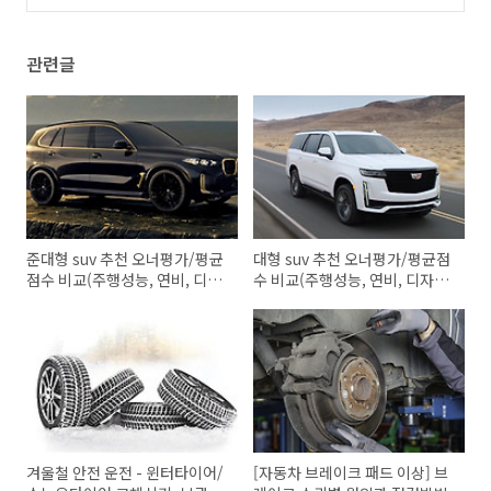
리, 냉각수, 엔진 오일과 필터, 시동문제
(0)
관련글
준대형 suv 추천 오너평가/평균
대형 suv 추천 오너평가/평균점
점수 비교(주행성능, 연비, 디자
수 비교(주행성능, 연비, 디자인,
인, 가격, 거주성, 품질)
가격, 거주성, 품질)
겨울철 안전 운전 - 윈터타이어/
[자동차 브레이크 패드 이상] 브