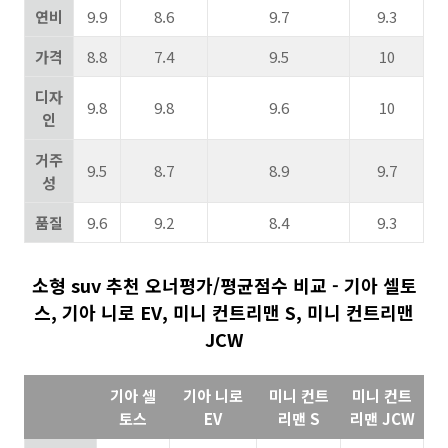
연비
9.9
8.6
9.7
9.3
가격
8.8
7.4
9.5
10
디자
9.8
9.8
9.6
10
인
거주
9.5
8.7
8.9
9.7
성
품질
9.6
9.2
8.4
9.3
소형 suv 추천 오너평가/평균점수 비교 - 기아 셀토
스, 기아 니로 EV, 미니 컨트리맨 S, 미니 컨트리맨
JCW
기아 셀
기아 니로
미니 컨트
미니 컨트
토스
EV
리맨 S
리맨 JCW