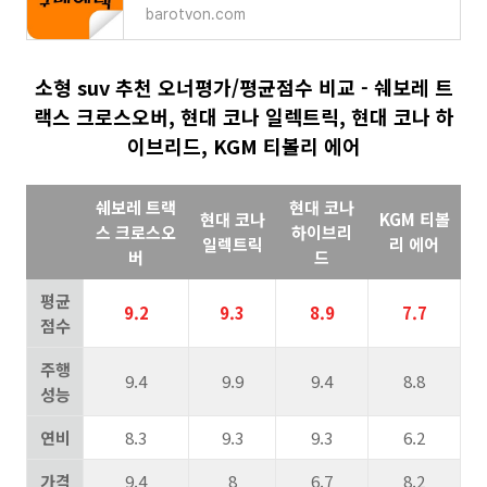
barotvon.com
소형 suv 추천 오너평가/평균점수 비교 - 쉐보레 트
랙스 크로스오버, 현대 코나 일렉트릭, 현대 코나 하
이브리드, KGM 티볼리 에어
쉐보레 트랙
현대 코나
현대 코나
KGM 티볼
스 크로스오
하이브리
일렉트릭
리 에어
버
드
평균
9.2
9.3
8.9
7.7
점수
주행
9.4
9.9
9.4
8.8
성능
연비
8.3
9.3
9.3
6.2
가격
9.4
8
6.7
8.2