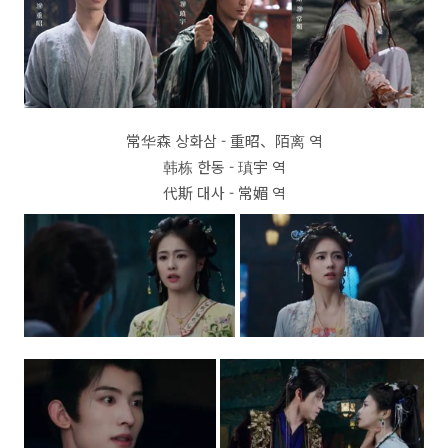
常华森 상화삼 - 重昭、陌离 역
韩栋 한동 - 瑱宇 역
代斯 대사 - 常媚 역