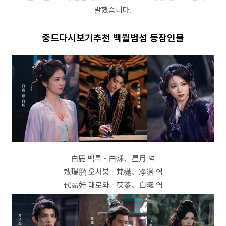
말했습니다.
중드다시보기추천 백월범성 등장인물
白鹿 백록 - 白烁、星月 역
敖瑞鹏 오서붕 - 梵樾、净渊 역
代露娃 대로와 - 茯苓、白曦 역