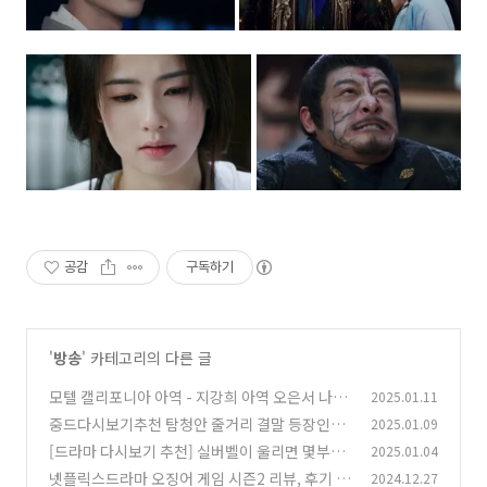
공감
구독하기
'
방송
' 카테고리의 다른 글
모텔 캘리포니아 아역 - 지강희 아역 오은서 나이,
2025.01.11
출연 드라마, 영화
중드다시보기추천 탐청안 줄거리 결말 등장인물
2025.01.09
(0)
상화삼, 조청, 구홍개
[드라마 다시보기 추천] 실버벨이 울리면 몇부작
2025.01.04
(0)
줄거리 결말 등장인물 송옥숙, 박상원, 예수정, 안
넷플릭스드라마 오징어 게임 시즌2 리뷰, 후기 -
2024.12.27