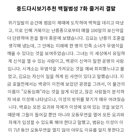
중드다시보기추천 백월범성 7화 줄거리 결말
위기일발의 순간에 범음이 제때에 도착하여 백혁을 데리고 떠났
고, 이로 인해 거북이는 난릉종으로부터 매월 100알의 보신약을
더 단련하여 돈을 팔아 종문에 보탰습니다. 김요는 난릉의 조훈을
생각해 냈는데, 그 안에는 미래에 한 명의 민족 소녀가 무염석을
깨울 수 있다는 것을 보여주었습니다. 그녀는 이 세상에서 유일하
게 신석을 열 수 있는 사람이고, 백광이 신역이 말한 운명의 사람
입니다. 시게소는 무염석을 가져오는 것을 애써 회피했느냐고 물
었고, 김요는 자신이 일을 하게 된 사연이 있다고 말했습니다. 지
금 호월전에서는 백광이 이전에 보았던 광경을 그려서, 이 물건의
이름이 "오동심화"라는 것을 알게 되었고, 많은 사람들이 분석하
자 바로 이성에 나타났으나, 이성의 방위를 찾기가 매우 어려웠습
니다. 백효는 모든 요괴와 자제가 이성에 모여 있는 것을 보았기
때문에 그들이 들어갈 뿐만 아니라 오동무연을 열어 모든 요괴와
자제가 입성할 수 있도록 해야 한다고 말했고, 범유는 이성이 이
미 7년 동안 오동무연을 열지 않아 아무도 이유를 알지 못한다고