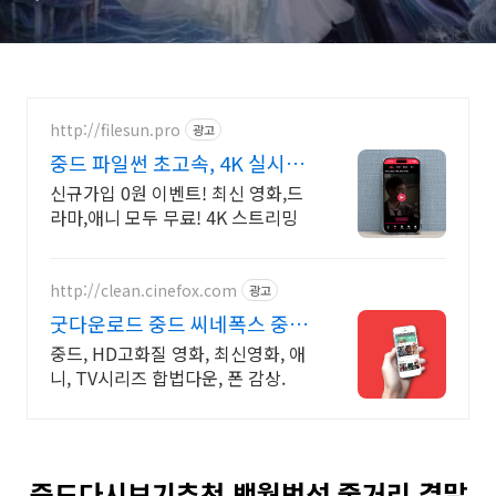
http://filesun.pro
광고
중드 파일썬 초고속, 4K 실시간
보기!
신규가입 0원 이벤트! 최신 영화,드
라마,애니 모두 무료! 4K 스트리밍
http://clean.cinefox.com
광고
굿다운로드 중드 씨네폭스 중드
일드 30%할인
중드, HD고화질 영화, 최신영화, 애
니, TV시리즈 합법다운, 폰 감상.
중드다시보기추천 백월범성 줄거리 결말