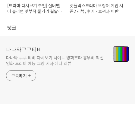
[드라마 다시보기 추천] 실버벨
넷플릭스드라마 오징어 게임 시
이 울리면 몇부작 줄거리 결말
즌2 리뷰, 후기 - 호평과 비판
등장인물 송옥숙, 박상원, 예수
정, 안석환
댓글
다나와쿠쿠티비
다나와 쿠쿠 티비 다시보기 사이트 영화조타 홍무비 최신
영화 드라마 예능 교양 시사 애니 리뷰
구독하기