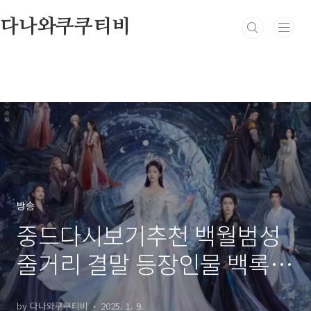
본문 바로가기
다나와쿠쿠티비
방송
중드다시보기추천 백월범성
줄거리 결말 등장인물 백록,
오서붕, 상화삼
by 다나와쿠쿠티비
2025. 1. 9.