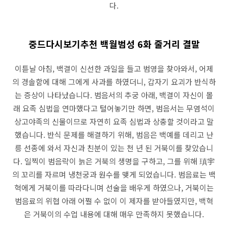
다.
중드다시보기추천 백월범성 6화 줄거리 결말
이튿날 아침, 백결이 신선한 과일을 들고 범영을 찾아와서, 어제
의 경솔함에 대해 그에게 사과를 하였더니, 갑자기 요괴가 반식하
는 증상이 나타났습니다. 범음서의 추궁 아래, 백결이 자신이 몰
래 요족 심법을 연마했다고 털어놓기만 하면, 범음서는 무염석이
상고야족의 신물이므로 자연히 요족 심법과 상충할 것이라고 말
했습니다. 반식 문제를 해결하기 위해, 범음은 백예를 데리고 난
릉 선종에 와서 자신과 친분이 있는 천 년 된 거북이를 찾았습니
다. 일찍이 범음락이 늙은 거북의 생명을 구하고, 그를 위해 瑱宇
의 꼬리를 자르며 냉천궁과 원수를 맺게 되었습니다. 범음료는 백
혁에게 거북이를 따라다니며 선술을 배우게 하였으나, 거북이는
범음료의 위협 아래 어쩔 수 없이 이 제자를 받아들였지만, 백혁
은 거북이의 수업 내용에 대해 매우 만족하지 못했습니다.