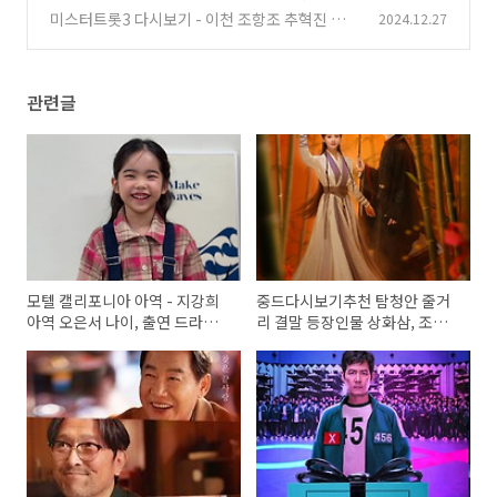
석환
호평과 비판
(0)
미스터트롯3 다시보기 - 이천 조항조 추혁진 암
2024.12.27
(0)
연, 한이재 십분내로, 문태준 여백, 영동 주현미
임찬 천년학, 최진국 영일만 친구, 박태관 폼 미쳤
다, 일산 임영웅 박광현 안돼요 안돼, 옥샘 그 여
관련글
자의 마스카라
(0)
모텔 캘리포니아 아역 - 지강희
중드다시보기추천 탐청안 줄거
아역 오은서 나이, 출연 드라마,
리 결말 등장인물 상화삼, 조청,
영화
구홍개