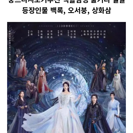
등장인물 백록, 오서붕, 상화삼