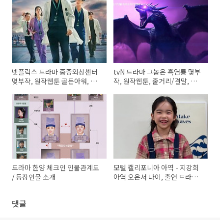
넷플릭스 드라마 중증외상센터
tvN 드라마 그놈은 흑염룡 몇부
몇부작, 원작웹툰 골든아워, 줄
작, 원작웹툰, 줄거리/결말, 등장
거리/결말, 등장인물 주지훈 추
인물 문가영 최현욱 임세미 곽시
영우 하영 윤경호 정재광
양
드라마 한양 체크인 인물관계도
모텔 캘리포니아 아역 - 지강희
/ 등장인물 소개
아역 오은서 나이, 출연 드라마,
영화
댓글