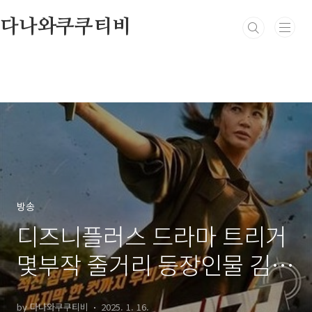
본문 바로가기
다나와쿠쿠티비
방송
디즈니플러스 드라마 트리거
몇부작 줄거리 등장인물 김혜
수 정성일 주종혁
by 다나와쿠쿠티비
2025. 1. 16.