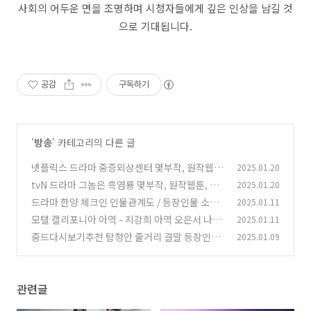
사회의 어두운 면을 조명하며 시청자들에게 깊은 인상을 남길 것
으로 기대됩니다.
공감
구독하기
'
방송
' 카테고리의 다른 글
넷플릭스 드라마 중증외상센터 몇부작, 원작웹툰
2025.01.20
골든아워, 줄거리/결말, 등장인물 주지훈 추영우
tvN 드라마 그놈은 흑염룡 몇부작, 원작웹툰, 줄
2025.01.20
하영 윤경호 정재광
거리/결말, 등장인물 문가영 최현욱 임세미 곽시
(0)
드라마 한양 체크인 인물관계도 / 등장인물 소개
2025.01.11
양
(0)
모텔 캘리포니아 아역 - 지강희 아역 오은서 나이,
2025.01.11
(0)
출연 드라마, 영화
중드다시보기추천 탐청안 줄거리 결말 등장인물
2025.01.09
(0)
상화삼, 조청, 구홍개
(0)
관련글