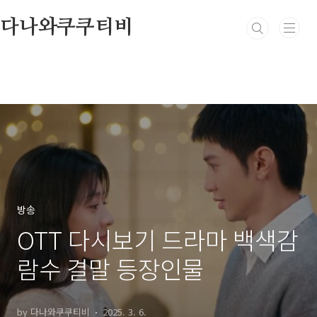
본문 바로가기
다나와쿠쿠티비
방송
OTT 다시보기 드라마 백색감
람수 결말 등장인물
by 다나와쿠쿠티비
2025. 3. 6.