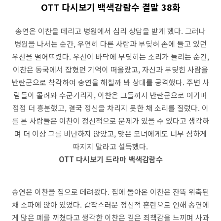
OTT 다시보기 백색감람수 결말 38화
송연은 이찬을 데리고 병원에서 심리 상담을 받게 했다. 그러나
병원을 나서는 순간, 우연히 다른 사람과 부딪혀 손에 들고 있던
우산을 떨어뜨렸다. 우산이 바닥에 부딪히는 소리가 들리는 순간,
이찬은 동국에서 잡혔던 기억이 떠올랐고, 자신과 부딪힌 사람을
반란군으로 착각하여 송연을 해칠까 봐 상대를 공격했다. 주변 사
람들이 몰려와 수군거리자, 이찬은 그들까지 반란군으로 여기며
점점 더 흥분했고, 결국 정신을 차리지 못한 채 소리를 질렀다. 이
를 본 사람들은 이찬이 정신적으로 문제가 있을 수 있다고 생각하
며 더 이상 그를 비난하지 않았고, 맞은 모녀에게도 너무 심하게
따지지 말라고 설득했다.
OTT 다시보기 드라마 백색감람수
송연은 이찬을 집으로 데려왔다. 집에 돌아온 이찬은 잔뜩 위축된
채 소파에 앉아 있었다. 갑작스러운 정신적 혼란으로 인해 송연에
게 많은 폐를 끼쳤다고 생각한 이찬은 깊은 죄책감을 느끼며 사과