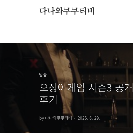
본문 바로가기
다나와쿠쿠티비
방송
오징어게임 시즌3 공개시
후기
by 다나와쿠쿠티비
2025. 6. 29.