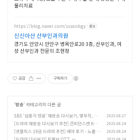
물리치료
https://blog.naver.com/ssasobgy
광고
신신아산 산부인과의원
경기도 안양시 만안구 병목안로20 3층, 산부인과, 여
성 산부인과 전문의 조현정
공감
구독하기
'
방송
' 카테고리의 다른 글
SBS '섬총각 영웅' 재방송 다시보기, 몇부작, 촬
2025.08.27
영지 소모도? 가는길, 배편, 숙박, 소모도항
[드라마 재방송 다시보기 추천] 컨피던스맨 KR
2025.08.24
(0)
몇부작, 등장인물 출연진
[넷플릭스 19금 드라마 추천] 애마 후기 - 노출 수
2025.08.24
(0)
위, 실화 여부, 몇부작, 줄거리, 결말
[드라마 다시보기] 트웰브 OTT
2025.08.24
(0)
(0)