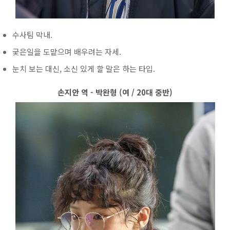
수사팀 막내.
궂은일을 도맡으며 배우려는 자세.
눈치 보는 대신, 소신 있게 할 말은 하는 타입.
손지안 역 - 박완형 (여 / 20대 중반)