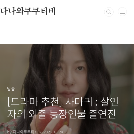
본문 바로가기
다나와쿠쿠티비
방송
[드라마 추천] 사마귀 : 살인
자의 외출 등장인물 출연진
by 다나와쿠쿠티비
2025. 8. 24.