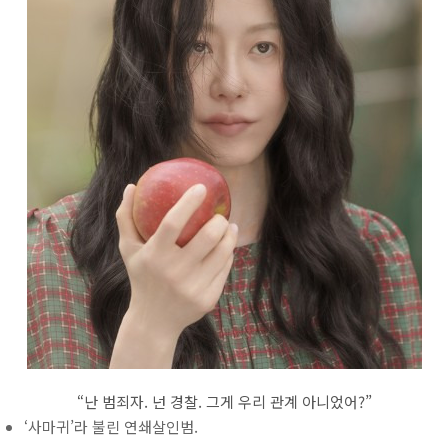
“난 범죄자. 넌 경찰. 그게 우리 관계 아니었어?”
‘사마귀’라 불린 연쇄살인범.