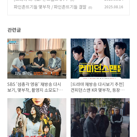
파인촌뜨기들 몇부작 / 파인촌뜨기들 결말
2025.08.16
(0)
관련글
SBS '섬총각 영웅' 재방송 다시
[드라마 재방송 다시보기 추천]
보기, 몇부작, 촬영지 소모도? 가
컨피던스맨 KR 몇부작, 등장인
는길, 배편, 숙박, 소모도항
물 출연진