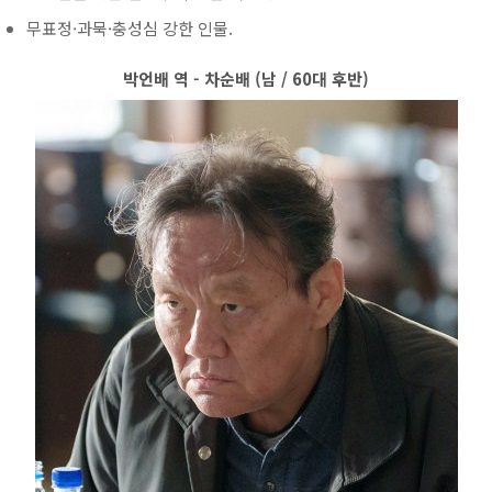
무표정·과묵·충성심 강한 인물.
박언배 역 - 차순배 (남 / 60대 후반)