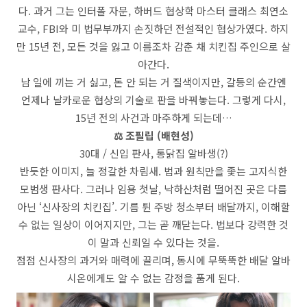
다. 과거 그는 인터폴 자문, 하버드 협상학 마스터 클래스 최연소
교수, FBI와 미 법무부까지 손짓하던 전설적인 협상가였다. 하지
만 15년 전, 모든 것을 잃고 이름조차 감춘 채 치킨집 주인으로 살
아간다.
남 일에 끼는 거 싫고, 돈 안 되는 거 질색이지만, 갈등의 순간엔
언제나 날카로운 협상의 기술로 판을 바꿔놓는다. 그렇게 다시,
15년 전의 사건과 마주하게 되는데…
⚖️ 조필립 (배현성)
30대 / 신입 판사, 통닭집 알바생(?)
반듯한 이미지, 늘 정갈한 차림새. 법과 원칙만을 좇는 고지식한
모범생 판사다. 그러나 임용 첫날, 낙하산처럼 떨어진 곳은 다름
아닌 ‘신사장의 치킨집’. 기름 튄 주방 청소부터 배달까지, 이해할
수 없는 일상이 이어지지만, 그는 곧 깨닫는다. 법보다 강력한 것
이 말과 신뢰일 수 있다는 것을.
점점 신사장의 과거와 매력에 끌리며, 동시에 무뚝뚝한 배달 알바
시온에게도 알 수 없는 감정을 품게 된다.