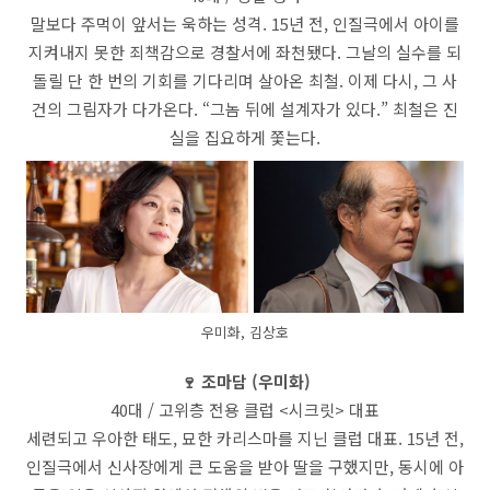
말보다 주먹이 앞서는 욱하는 성격. 15년 전, 인질극에서 아이를
지켜내지 못한 죄책감으로 경찰서에 좌천됐다. 그날의 실수를 되
돌릴 단 한 번의 기회를 기다리며 살아온 최철. 이제 다시, 그 사
건의 그림자가 다가온다. “그놈 뒤에 설계자가 있다.” 최철은 진
실을 집요하게 쫓는다.
우미화, 김상호
🍷 조마담 (우미화)
40대 / 고위층 전용 클럽 <시크릿> 대표
세련되고 우아한 태도, 묘한 카리스마를 지닌 클럽 대표. 15년 전,
인질극에서 신사장에게 큰 도움을 받아 딸을 구했지만, 동시에 아