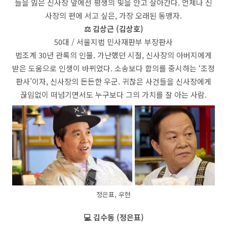
들을 잃은 신사장 앞에선 평생의 빚을 안고 살아간다. 언제나 신
사장의 편에 서고 싶은, 가장 오래된 동맹자.
⚖️ 김상근 (김상호)
50대 / 서울지법 민사재판부 부장판사
법조계 30년 관록의 인물. 가난했던 시절, 신사장의 아버지에게
받은 도움으로 인생이 바뀌었다. 소송보다 합의를 중시하는 ‘조정
판사’이자, 신사장의 든든한 우군. 귀찮은 사건들을 신사장에게
끊임없이 떠넘기면서도 누구보다 그의 가치를 잘 아는 사람.
정은표, 우현
💻 김수동 (정은표)