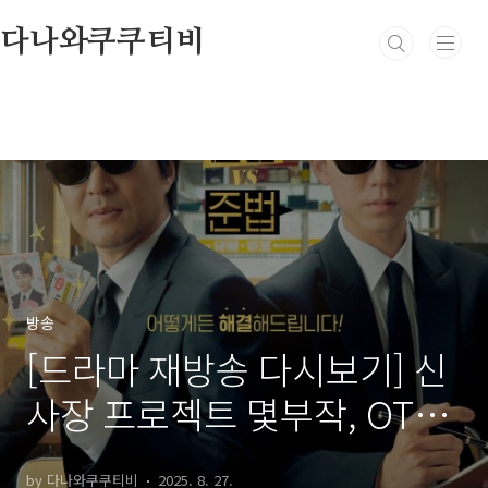
본문 바로가기
다나와쿠쿠티비
방송
[드라마 재방송 다시보기] 신
사장 프로젝트 몇부작, OTT,
원작, 줄거리, 인물관계도, 등
by 다나와쿠쿠티비
2025. 8. 27.