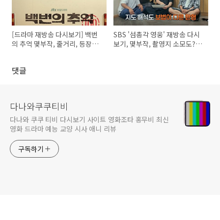
[드라마 재방송 다시보기] 백번
SBS '섬총각 영웅' 재방송 다시
의 추억 몇부작, 줄거리, 등장인
보기, 몇부작, 촬영지 소모도? 가
물
는길, 배편, 숙박, 소모도항
댓글
다나와쿠쿠티비
다나와 쿠쿠 티비 다시보기 사이트 영화조타 홍무비 최신
영화 드라마 예능 교양 시사 애니 리뷰
구독하기