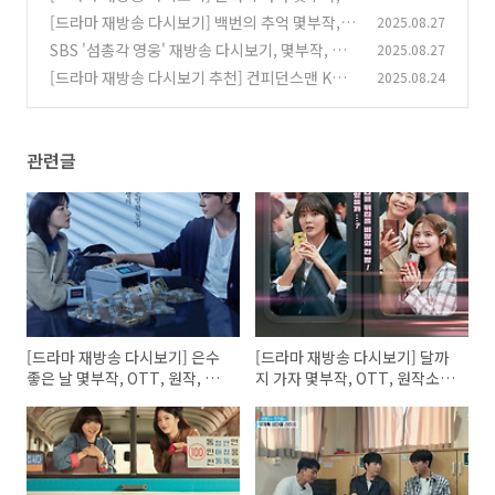
TT, 원작소설 줄거리 결말, 등장인물
[드라마 재방송 다시보기] 백번의 추억 몇부작,
2025.08.27
(0)
줄거리, 등장인물
SBS '섬총각 영웅' 재방송 다시보기, 몇부작, 촬
2025.08.27
(0)
영지 소모도? 가는길, 배편, 숙박, 소모도항
[드라마 재방송 다시보기 추천] 컨피던스맨 KR
2025.08.24
(0)
몇부작, 등장인물 출연진
(0)
관련글
[드라마 재방송 다시보기] 은수
[드라마 재방송 다시보기] 달까
좋은 날 몇부작, OTT, 원작, 줄
지 가자 몇부작, OTT, 원작소설
거리, 등장인물
줄거리 결말, 등장인물