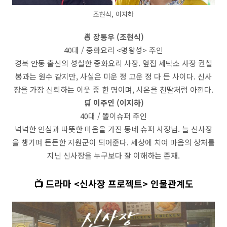
조현식, 이지하
🍜 장통우 (조현식)
40대 / 중화요리 <명왕성> 주인
경북 안동 출신의 성실한 중화요리 사장. 옆집 세탁소 사장 권칠
봉과는 원수 같지만, 사실은 미운 정 고운 정 다 든 사이다. 신사
장을 가장 신뢰하는 이웃 중 한 명이며, 시온을 친딸처럼 아낀다.
🛒 이주인 (이지하)
40대 / 똘이슈퍼 주인
넉넉한 인심과 따뜻한 마음을 가진 동네 슈퍼 사장님. 늘 신사장
을 챙기며 든든한 지원군이 되어준다. 세상에 치여 마음의 상처를
지닌 신사장을 누구보다 잘 이해하는 존재.
📺 드라마 <신사장 프로젝트> 인물관계도