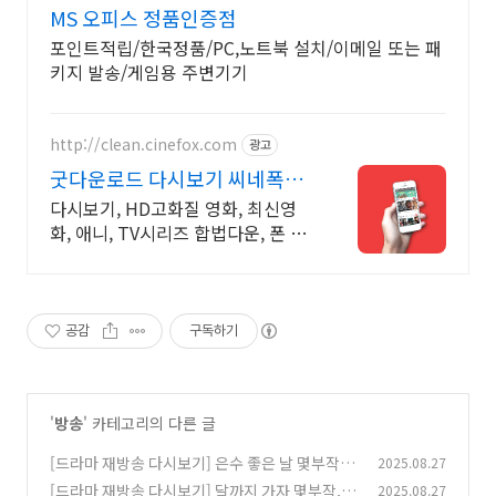
MS 오피스 정품인증점
포인트적립/한국정품/PC,노트북 설치/이메일 또는 패
키지 발송/게임용 주변기기
http://clean.cinefox.com
광고
굿다운로드 다시보기 씨네폭스
중드 일드 30%할인
다시보기, HD고화질 영화, 최신영
화, 애니, TV시리즈 합법다운, 폰 감
상.
공감
구독하기
'
방송
' 카테고리의 다른 글
[드라마 재방송 다시보기] 은수 좋은 날 몇부작,
2025.08.27
OTT, 원작, 줄거리, 등장인물
[드라마 재방송 다시보기] 달까지 가자 몇부작, O
2025.08.27
(0)