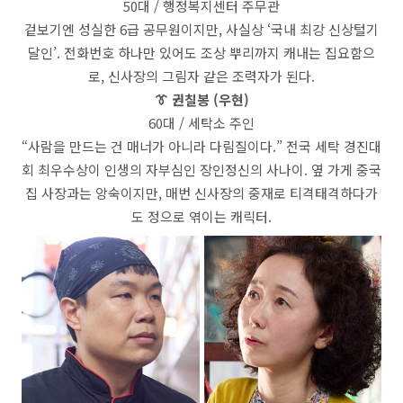
50대 / 행정복지센터 주무관
겉보기엔 성실한 6급 공무원이지만, 사실상 ‘국내 최강 신상털기
달인’. 전화번호 하나만 있어도 조상 뿌리까지 캐내는 집요함으
로, 신사장의 그림자 같은 조력자가 된다.
👔 권칠봉 (우현)
60대 / 세탁소 주인
“사람을 만드는 건 매너가 아니라 다림질이다.” 전국 세탁 경진대
회 최우수상이 인생의 자부심인 장인정신의 사나이. 옆 가게 중국
집 사장과는 앙숙이지만, 매번 신사장의 중재로 티격태격하다가
도 정으로 엮이는 캐릭터.