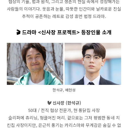
협상의 기술, 법과 원칙, 그리고 생존의 현실 속에서 성장해가는
사람들의 이야기다. 웃음과 눈물, 따뜻한 인간미와 날카로운 진실
추적이 공존하는 레트로 감성 휴먼 법정 드라마.
🎬 드라마 <신사장 프로젝트> 등장인물 소개
한석규, 배현성
🐓 신사장 (한석규)
50대 / 전직 협상 전문가, 현 통닭집 사장
슬리퍼에 츄리닝, 헝클어진 머리. 겉으로는 그저 평범한 동네 치
킨집 사장이지만, 은근히 풍기는 카리스마와 무게감은 숨길 수 없