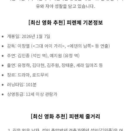
유와 자아 성찰을 담고 있습니다.
[최신 영화 추천] 피렌체 기본정보
개봉일: 2026년 1월 7일
감독: 이창열 (<그대 어이 가리>, <에덴의 남쪽> 등 연출)
주연: 김민종 (석인 역), 예지원 (유정 역)
출연: 유정하, 김다현, 김주원, 장태훈, 세라 일마즈 등
장르: 드라마, 로드무비
러닝타임: 101분
상영등급: 12세 이상 관람가
[최신 영화 추천] 피렌체 줄거리
1. 길을 잃은 남자, 석인 촉망받던 건축가였던 석인(김민종)은 어