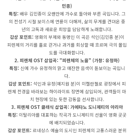
민종)
특징:
배우 김민종이 오랜만에 가수로 돌아와 부른 곡입니다. 그
의 전성기 시절 보이스에 연륜이 더해져, 삶의 무게를 견뎌온 중
년의 고독과 새로운 희망을 담담하게 노래합니다.
감상 포인트:
영화의 부제와 동명인 이 곡은 석인(김민종 분)이
피렌체의 거리를 홀로 걷거나 과거를 회상할 때 흐르며 극의 몰입
도를 극대화합니다.
2. 피렌체 OST 삽입곡: "피렌체의 노을" (가창: 유정하)
특징:
신예 가수 유정하의 맑고 애잔한 음색이 돋보이는 곡입니
다.
감상 포인트:
석인과 유정(예지원 분)이 미켈란젤로 광장에서 피
렌체 전경을 바라보는 하이라이트 장면에 삽입되어, 관객들이 마
치 현장에 있는 듯한 감동을 선사합니다.
3. 피렌체 OST 클래식 삽입곡: 가에타노 도니제티의 아리아
특징:
이탈리아를 대표하는 작곡가 도니제티의 선율이 영화 곳곳
에 배치되었습니다.
감상 포인트:
르네상스 예술의 도시인 피렌체의 고풍스러운 분위