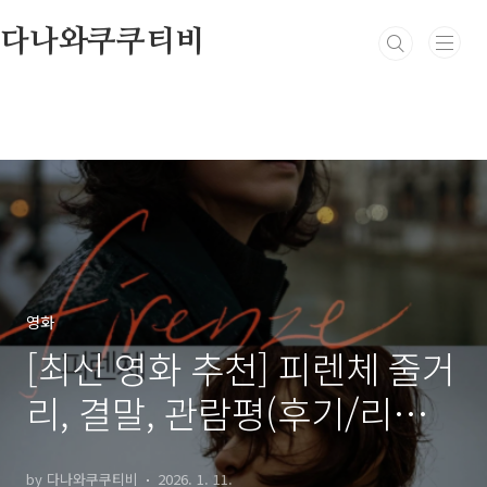
본문 바로가기
다나와쿠쿠티비
영화
[최신 영화 추천] 피렌체 줄거
리, 결말, 관람평(후기/리뷰),
평점, OST
by 다나와쿠쿠티비
2026. 1. 11.