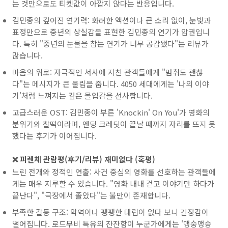
는 것만으로도 티켓값이 아깝지 않다는 반응입니다.
김민종의 깊어진 연기력: 화려한 액션이나 큰 소리 없이, 눈빛과
표정만으로 중년의 상실감을 표현한 김민종의 연기가 압권입니
다. 특히 "중년의 눈물을 참는 연기가 너무 공감됐다"는 리뷰가
많습니다.
마음의 위로: 자극적인 서사에 지친 관객들에게 "멈춰도 괜찮
다"는 메시지가 큰 울림을 줍니다. 4050 세대에게는 '나의 이야
기'처럼 느껴지는 깊은 몰입감을 선사합니다.
고급스러운 OST: 김민종이 부른 'Knockin' On You'가 영화의
분위기와 찰떡이라며, 엔딩 크레딧이 끝날 때까지 자리를 뜨지 못
했다는 후기가 이어집니다.
❌ 피렌체 관람평(후기/리뷰) 재미없다 (혹평)
느린 전개와 정적인 연출: 사건 중심의 영화를 선호하는 관객들에
게는 매우 지루할 수 있습니다. "영화 내내 걷고 이야기만 하다가
끝난다", "극장에서 졸았다"는 불만이 존재합니다.
부족한 갈등 구조: 악역이나 팽팽한 대립이 없다 보니 긴장감이
떨어집니다. 로드무비 특유의 잔잔함이 누군가에게는 '맹숭맹숭