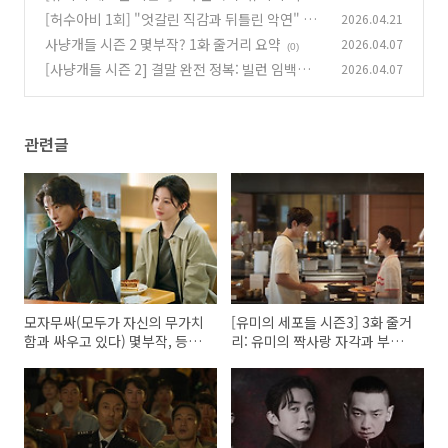
랑 자각과 부산 출장 반전
[허수아비 1회] "엇갈린 직감과 뒤틀린 악연" 박
2026.04.21
(0)
해수X이희준, 강성 연쇄살인의 서막
사냥개들 시즌 2 몇부작? 1화 줄거리 요약
2026.04.07
(0)
(0)
[사냥개들 시즌 2] 결말 완전 정복: 빌런 임백정의
2026.04.07
충격적인 운명과 그 의미
(0)
관련글
모자무싸(모두가 자신의 무가치
[유미의 세포들 시즌3] 3화 줄거
함과 싸우고 있다) 몇부작, 등장
리: 유미의 짝사랑 자각과 부산
인물, 인물관계도
출장 반전