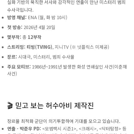
실화 기반의 묵직한 서사와 감각적인 연출이 만난 미스터리 범죄
수사극입니다.
방영 채널:
ENA (월, 화 밤 10시)
첫 방송:
2026년 4월 20일
몇부작:
총
12부작
스트리밍:
티빙(TVING)
, 지니TV (※ 넷플릭스 미제공)
장르:
시대극, 미스터리, 범죄 수사물
주요 모티브:
1986년~1991년 발생한 화성 연쇄살인 사건(이춘재
사건)
🎬 믿고 보는 허수아비 제작진
장르물 최적화 군단이 의기투합하여 기대를 모으고 있습니다.
연출 - 박준우 PD:
<모범택시 시즌1>, <크래시>, <닥터탐정> 등