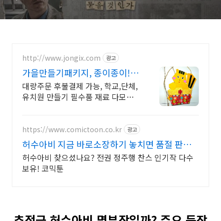
http://www.jongix.com
광고
가을만들기패키지, 종이종이!
만들기패키지 재료 다 모인곳
대량주문 후불결제 가능, 학교,단체,
유치원 만들기 필수품 재료 다모인
끝판왕!
https://www.comictoon.co.kr
광고
허수아비 지금 바로소장하기 놓치면 품절 판타
지 전권세트
허수아비 찾으셨나요? 전권 정주행 찬스 인기작 다수
보유! 코믹툰
추적극 허수아비 몇부작일까? 주요 등장