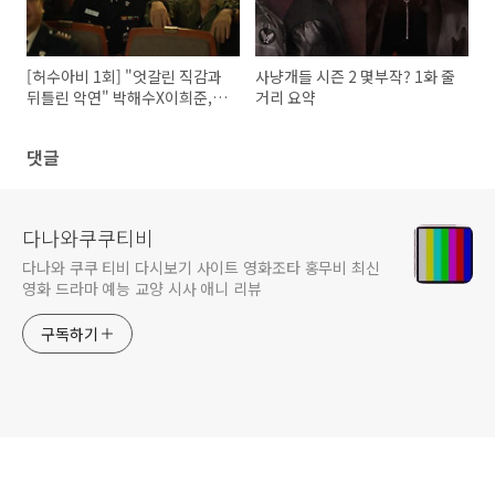
[허수아비 1회] "엇갈린 직감과
사냥개들 시즌 2 몇부작? 1화 줄
뒤틀린 악연" 박해수X이희준,
거리 요약
강성 연쇄살인의 서막
댓글
다나와쿠쿠티비
다나와 쿠쿠 티비 다시보기 사이트 영화조타 홍무비 최신
영화 드라마 예능 교양 시사 애니 리뷰
구독하기