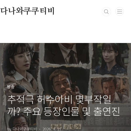
본문 바로가기
다나와쿠쿠티비
방송
추적극 허수아비 몇부작일
까? 주요 등장인물 및 출연진
by 다나와쿠쿠티비
2026. 4. 21.