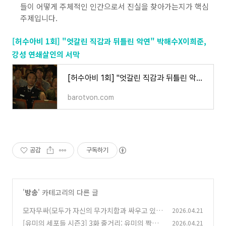
들이 어떻게 주체적인 인간으로서 진실을 찾아가는지가 핵심
주제입니다.
[허수아비 1회] "엇갈린 직감과 뒤틀린 악연" 박해수X이희준,
강성 연쇄살인의 서막
[허수아비 1회] "엇갈린 직감과 뒤틀린 악연" 박해수X이희준, 강성 연쇄살인의 서막
barotvon.com
공감
구독하기
'
방송
' 카테고리의 다른 글
모자무싸(모두가 자신의 무가치함과 싸우고 있
2026.04.21
다) 몇부작, 등장인물, 인물관계도
[유미의 세포들 시즌3] 3화 줄거리: 유미의 짝사
2026.04.21
(0)