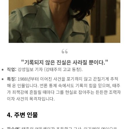
"기록되지 않은 진실은 사라질 뿐이다."
직업:
강성일보 기자 (강태주의 고교 동창).
특징:
1988년부터 이어진 사건을 포기하지 않고 끈질기게 추적
해 온 인물입니다. 언론 통제 속에서도 기록의 힘을 믿으며, 태주
가 죄책감에 흔들릴 때마다 그를 현실로 잡아주는 든든한 조력자
이자 사건의 목격자입니다.
4. 주변 인물
강순영:
태주의 여동생이자 초등학교 교사. 이기범의 연인으로,