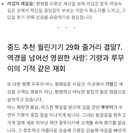
려겁의 깨달음:
평화를 되찾은 세상을 보며 려겁은 문득 마음속
깊은 곳에서 자신을 끊임없이 부르는 의문의 목소리를 느끼고, 그
답을 찾기 위해 강호를 유람하기로 결심합니다.
중드 추천 월린기기 29화 줄거리 결말7.
역경을 넘어선 영원한 사랑: 기령과 루무
이의 기적 같은 재회
또 다른 평행 우주의 어느 평화로운 시공간. 이곳에서
기령
은 세
상을 구하는 영웅이 아닌, 평범하고 아늑한 꽃집의 젊은 점원으로
살아가고 있습니다.
어느 화창한 봄날, 따스한 햇살을 받으며 길을 걷던
루무이
가 우
연히 기령의 꽃집 앞을 지나치게 됩니다. 그녀는 발걸음을 멈추고
가게 앞에 새로 피어난 하얀 꽃무더기에 고개를 숙여 향기를 맡습
니다. 그 청초하고 아름다운 모습에 기령은 단숨에 마음을 빼앗겨