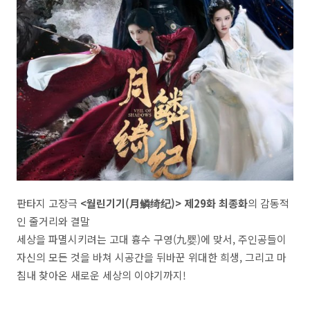
판타지 고장극
<월린기기(月鳞绮纪)> 제29화 최종화
의 감동적
인 줄거리와 결말
세상을 파멸시키려는 고대 흉수 구영(九婴)에 맞서, 주인공들이
자신의 모든 것을 바쳐 시공간을 뒤바꾼 위대한 희생, 그리고 마
침내 찾아온 새로운 세상의 이야기까지!