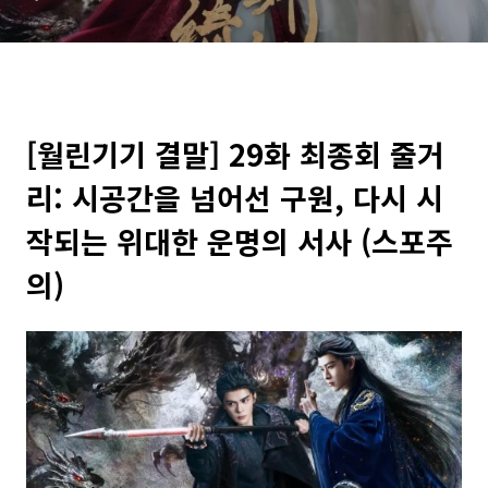
명의 서사 (스포주의)
[월린기기 결말] 29화 최종회 줄거
리: 시공간을 넘어선 구원, 다시 시
작되는 위대한 운명의 서사 (스포주
의)