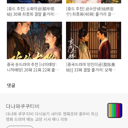
[중드 추천] 소화약금(韶华若
[중드 추천] 금수안녕(锦绣安
锦) 30화 최종회 결말 줄거리:
宁) 최종화(40화) 줄거리 결말:
명탄♥장서의 행복한 결말, 그리
육가학의 최후와 로신원♥로의
고 슈징란과 원의의 새로운 시
녕의 완벽한 해피엔딩
작!
중국 숏드라마 추천 [너의태양 :
[중국드라마 양진미금(良陈美
니적태양] 20화 21화 22화 줄거
锦)] 33화 결말 줄거리: 오해와
리 결말! 윤작풍과 육야의 가혹
갈등의 정점, 고금조와 진언윤의
한 운명, 그리고 반전의 서막
위기!
댓글
다나와쿠쿠티비
다나와 쿠쿠 티비 다시보기 사이트 영화조타 홍무비 최신
영화 드라마 예능 교양 시사 애니 리뷰