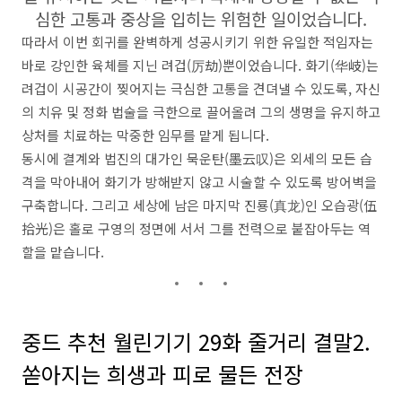
심한 고통과 중상을 입히는 위험한 일이었습니다.
따라서 이번 회귀를 완벽하게 성공시키기 위한 유일한 적임자는
바로 강인한 육체를 지닌 려겁(厉劫)뿐이었습니다. 화기(华岐)는
려겁이 시공간이 찢어지는 극심한 고통을 견뎌낼 수 있도록, 자신
의 치유 및 정화 법술을 극한으로 끌어올려 그의 생명을 유지하고
상처를 치료하는 막중한 임무를 맡게 됩니다.
동시에 결계와 법진의 대가인 묵운탄(墨云叹)은 외세의 모든 습
격을 막아내어 화기가 방해받지 않고 시술할 수 있도록 방어벽을
구축합니다. 그리고 세상에 남은 마지막 진룡(真龙)인 오습광(伍
拾光)은 홀로 구영의 정면에 서서 그를 전력으로 붙잡아두는 역
할을 맡습니다.
중드 추천 월린기기 29화 줄거리 결말2.
쏟아지는 희생과 피로 물든 전장