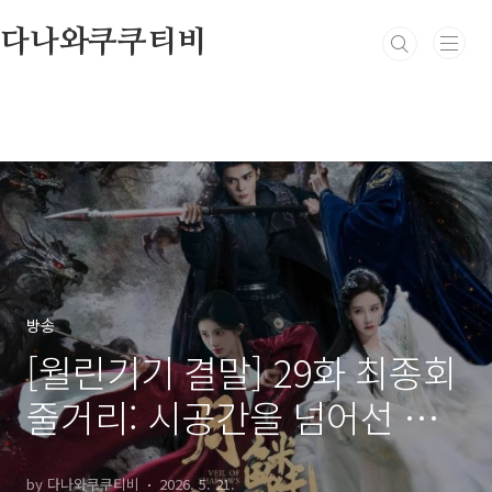
본문 바로가기
다나와쿠쿠티비
방송
[월린기기 결말] 29화 최종회
줄거리: 시공간을 넘어선 구
원, 다시 시작되는 위대한 운
by 다나와쿠쿠티비
2026. 5. 21.