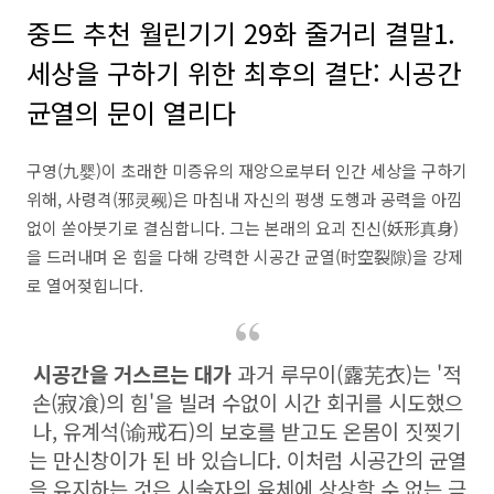
중드 추천 월린기기 29화 줄거리 결말1.
세상을 구하기 위한 최후의 결단: 시공간
균열의 문이 열리다
구영(九婴)이 초래한 미증유의 재앙으로부터 인간 세상을 구하기
위해, 사령격(邪灵觋)은 마침내 자신의 평생 도행과 공력을 아낌
없이 쏟아붓기로 결심합니다. 그는 본래의 요괴 진신(妖形真身)
을 드러내며 온 힘을 다해 강력한 시공간 균열(时空裂隙)을 강제
로 열어젖힙니다.
시공간을 거스르는 대가
과거 루무이(露芜衣)는 '적
손(寂飡)의 힘'을 빌려 수없이 시간 회귀를 시도했으
나, 유계석(谕戒石)의 보호를 받고도 온몸이 짓찢기
는 만신창이가 된 바 있습니다. 이처럼 시공간의 균열
을 유지하는 것은 시술자의 육체에 상상할 수 없는 극