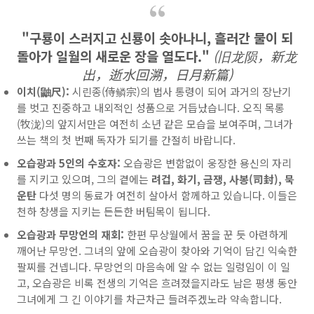
"구룡이 스러지고 신룡이 솟아나니, 흘러간 물이 되
돌아가 일월의 새로운 장을 열도다."
(旧龙陨，新龙
出，逝水回溯，日月新篇)
이치(鼬尺):
시린종(侍鳞宗)의 법사 통령이 되어 과거의 장난기
를 벗고 진중하고 내외적인 성품으로 거듭났습니다. 오직 목롱
(牧泷)의 앞지서만은 여전히 소년 같은 모습을 보여주며, 그녀가
쓰는 책의 첫 번째 독자가 되기를 간절히 바랍니다.
오습광과 5인의 수호자:
오습광은 변함없이 웅장한 용신의 자리
를 지키고 있으며, 그의 곁에는
려겁, 화기, 금쟁, 사봉(司封), 묵
운탄
다섯 명의 동료가 여전히 살아서 함께하고 있습니다. 이들은
천하 창생을 지키는 든든한 버팀목이 됩니다.
오습광과 무망언의 재회:
한편 무상월에서 꿈을 꾼 듯 아련하게
깨어난 무망언. 그녀의 앞에 오습광이 찾아와 기억이 담긴 익숙한
팔찌를 건넵니다. 무망언의 마음속에 알 수 없는 일렁임이 이 일
고, 오습광은 비록 전생의 기억은 흐려졌을지라도 남은 평생 동안
그녀에게 그 긴 이야기를 차근차근 들려주겠노라 약속합니다.