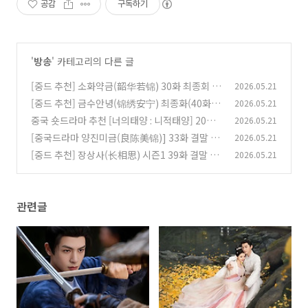
공감
구독하기
'
방송
' 카테고리의 다른 글
[중드 추천] 소화약금(韶华若锦) 30화 최종회 결
2026.05.21
말 줄거리: 명탄♥장서의 행복한 결말, 그리고 슈
[중드 추천] 금수안녕(锦绣安宁) 최종화(40화)
2026.05.21
징란과 원의의 새로운 시작!
줄거리 결말: 육가학의 최후와 로신원♥로의녕의
(0)
중국 숏드라마 추천 [너의태양 : 니적태양] 20화
2026.05.21
완벽한 해피엔딩
21화 22화 줄거리 결말! 윤작풍과 육야의 가혹한
(0)
[중국드라마 양진미금(良陈美锦)] 33화 결말 줄
2026.05.21
운명, 그리고 반전의 서막
거리: 오해와 갈등의 정점, 고금조와 진언윤의 위
(0)
[중드 추천] 장상사(长相思) 시즌1 39화 결말 최
2026.05.21
기!
종회 줄거리: 소요의 혼약 결심과 창현의 서염 왕
(0)
위 계승!
(0)
관련글