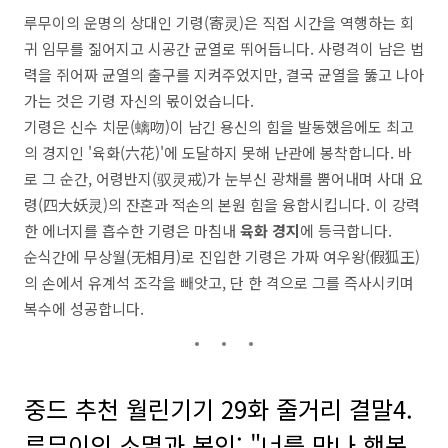
루무이의 운명의 상대인 기령(寄灵)은 직접 시간을 역행하는 회
귀 임무를 짊어지고 시공간 균열로 뛰어듭니다. 사령격이 남은 법
력을 쥐어짜 균열의 출구를 지켜주었지만, 결국 균열을 뚫고 나아
가는 것은 기령 자신의 몫이었습니다.
기령은 신수 치문(螭吻)이 남긴 용신의 힘을 발동했음에도 최고
의 경지인 '육화(六花)'에 도달하지 못해 난관에 봉착합니다. 바
로 그 순간, 어령반지(驭灵戒)가 눈부신 광채를 뿜어내며 사대 요
령(四大妖灵)의 잔혼과 적손의 본원 힘을 융합시킵니다. 이 강력
한 에너지를 흡수한 기령은 마침내
육화 경지
에 등극합니다.
순식간에 무상월(无相月)로 진입한 기령은 가짜 여우왕(假狐王)
의 손에서 유계석 조각을 빼앗고, 단 한 격으로 그를 즉사시키며
복수에 성공합니다.
중드 추천 월린기기 29화 줄거리 결말4.
루무이의 소멸과 봉인: "너를 만나 행복