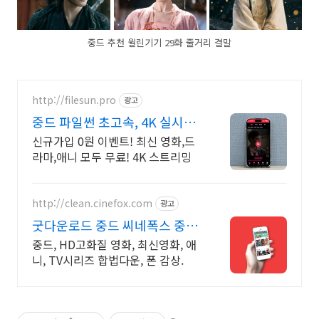
중드 추천 월린기기 29화 줄거리 결말
http://filesun.pro
광고
중드 파일썬 초고속, 4K 실시간
보기!
신규가입 0원 이벤트! 최신 영화,드
라마,애니 모두 무료! 4K 스트리밍
http://clean.cinefox.com
광고
굿다운로드 중드 씨네폭스 중드
일드 30%할인
중드, HD고화질 영화, 최신영화, 애
니, TV시리즈 합법다운, 폰 감상.