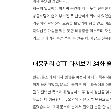
어내 주었던 것입니다.
백구의 얼굴에는 마지막 순간에 지은 듯한 잔잔한 
방울바람이 손이 부러질 듯 단단하게 쥐어져 있었습
리워하던 탁익신의 모습을 보았기에 힘을 얻고 미소
탁익신은 가슴을 찢는 듯한 비통함을 억누르며 자신
리고 그 가녀린 몸을 품에 꼭 안은 채, 차갑고 잔혹
대몽귀리 OTT 다시보기 34화 
한편, 문소의 아버지 범영은 여전히 체내의 폭주하
하게 움켜쥐었고, 문소는 숨이 막히는 와중에도 
딸의 절박한 목소리에 범영이 아주 잠시 정신을 잃고
누르는 데 성공합니다. 요력의 거센 거부 반응으로
흘렸습니다. 그때 문소의 눈에서 떨어진 눈물 한 