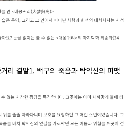
평을 연 <대몽귀리(大梦归离)>
 슬픈 운명, 그리고 그 안에서 피어난 사랑과 희생의 대서사시는 시청
까요? 눈물 없이는 볼 수 없는 <대몽귀리>의 마지막화 최종화(34
줄거리 결말1. 백구의 죽음과 탁익신의 피맺
볼 수 없는 처참한 광경을 목격합니다. 그곳에는 이미 새까맣게 불에 타
의 뒤를 졸졸 따라다니며 보호를 요청하던 그 어린 소년이었습니다. 그
 목숨을 바쳐 탁익신의 앞길을 가로막던 모든 어둠과 위험을 깨끗이 걷