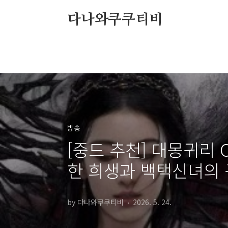
본문 바로가기
다나와쿠쿠티비
방송
[중드 추천] 대몽귀리 
한 희생과 백택신녀의
by 다나와쿠쿠티비
2026. 5. 24.