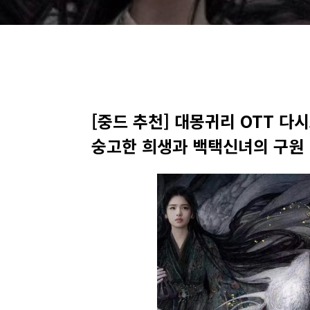
[중드 추천] 대몽귀리 OTT 다
숭고한 희생과 백택신녀의 구원