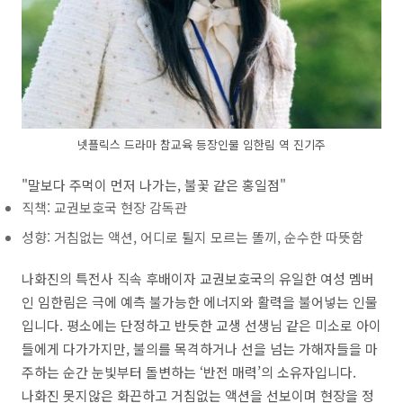
넷플릭스 드라마 참교육 등장인물 임한림 역 진기주
"말보다 주먹이 먼저 나가는, 불꽃 같은 홍일점"
직책: 교권보호국 현장 감독관
성향: 거침없는 액션, 어디로 튈지 모르는 똘끼, 순수한 따뜻함
나화진의 특전사 직속 후배이자 교권보호국의 유일한 여성 멤버
인 임한림은 극에 예측 불가능한 에너지와 활력을 불어넣는 인물
입니다. 평소에는 단정하고 반듯한 교생 선생님 같은 미소로 아이
들에게 다가가지만, 불의를 목격하거나 선을 넘는 가해자들을 마
주하는 순간 눈빛부터 돌변하는 ‘반전 매력’의 소유자입니다.
나화진 못지않은 화끈하고 거침없는 액션을 선보이며 현장을 정