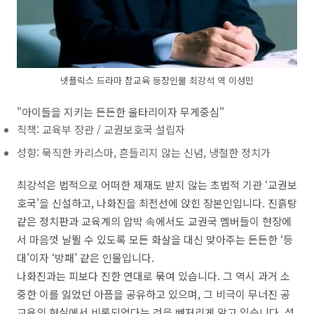
넷플릭스 드라마 참교육 등장인물 최강석 역 이성민
"아이들을 지키는 든든한 울타리이자 무게중심"
직책: 교육부 장관 / 교권보호국 설립자
성향: 묵직한 카리스마, 흔들리지 않는 신념, 냉철한 정치가
최강석은 법적으로 어떠한 제재도 받지 않는 초법적 기관 ‘교권보
호국’을 신설하고, 나화진을 최전선에 앉힌 장본인입니다. 진흙탕
같은 정치판과 교육계의 압박 속에서도 교권국 멤버들이 현장에
서 마음껏 날뛸 수 있도록 모든 화살을 대신 맞아주는 든든한 ‘등
대’이자 ‘방패’ 같은 인물입니다.
나화진과는 피보다 진한 연대로 묶여 있습니다. 그 역시 과거 소
중한 이를 잃었던 아픔을 공유하고 있으며, 그 비극이 무너진 공
교육의 현실에서 비롯되었다는 것을 뼈저리게 알고 있습니다. 섣