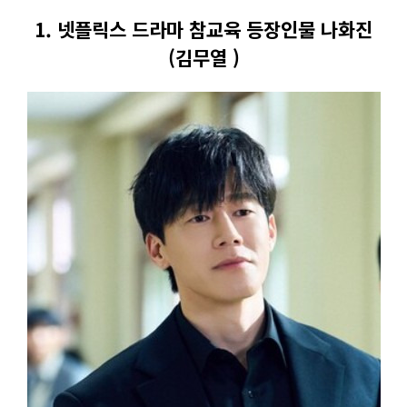
1. 넷플릭스 드라마 참교육 등장인물 나화진
(김무열 )