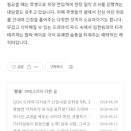
필요할 때는 학생으로 위장 전입하여 현장 밀착 조사를 감행하는
대담함도 갖추고 있습니다. 피해 학생들의 곁에서 진심 어린 위로
를 건네며 긴장을 풀어주는 다정한 성격의 소유자이기도 합니다.
무겁고 삭막해질 수 있는 드라마의 무드 속에서 임한림과의 티격
태격하는 찰떡 케미로 극의 유쾌한 숨통을 틔워주는 매력적인 캐
릭터입니다.
공감
구독하기
'
방송
' 카테고리의 다른 글
[jtbc 드라마 다시보기 신입사원 강회장 9회, 10
2026.06.29
회 줄거리] 강회장을 죽인 범인을 알게 된 이준영
평범한 아저씨가 국가급 공작원? SBS 드라마 다
2026.06.29
(=손현주)
시보기 '김부장' 1회, 2회 줄거리 완전 분석! (ft.
(0)
무너진 교권을 세우는 사이다 액션, 넷플릭스 드
2026.06.11
소지섭 역대급 액션)
라마 참교육 VS 네이버 웹툰 참교육 줄거리 결말
(0)
[닥터섬보이 등장인물 소개] 섬과 사람, 그리고
2026.06.11
비교
사랑의 주파수를 맞추는 이들
(0)
2026.06.11
(0)