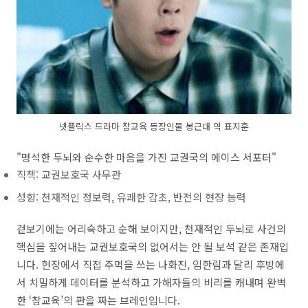
넷플릭스 드라마 참교육 등장인물 봉근대 역 표지훈
"명석한 두뇌와 순수한 마음을 가진 교권국의 에이스 서포터"
직책: 교권보호국 사무관
성향: 천재적인 정보력, 유쾌한 감초, 반전의 현장 능력
겉보기에는 어리숙하고 순해 보이지만, 천재적인 두뇌로 사건의
핵심을 짚어내는 교권보호국의 없어서는 안 될 보석 같은 존재입
니다. 현장에서 직접 주먹을 쓰는 나화진, 임한림과 달리 후방에
서 치밀하게 데이터를 분석하고 가해자들의 비리를 캐내며 완벽
한 ‘참교육’의 판을 짜는 브레인입니다.