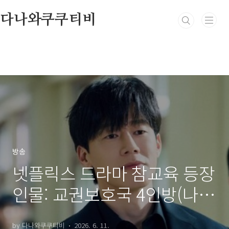
본문 바로가기
다나와쿠쿠티비
방송
넷플릭스 드라마 참교육 등장
인물: 교권보호국 4인방(나화
진, 최강석, 임한림, 봉근대)
by 다나와쿠쿠티비
2026. 6. 11.