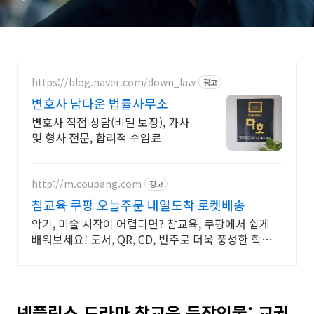
캐릭터 소개
https://blog.naver.com/down_law
광고
변호사 남다운 법률사무소
변호사 직접 상담(비밀 보장), 가사
및 형사 전문, 합리적 수임료
http://m.coupang.com
광고
참교육 쿠팡 오늘주문 내일도착 로켓배송
악기, 미술 시작이 어렵다면? 참교육, 쿠팡에서 쉽게
배워보세요! 도서, QR, CD, 반주로 더욱 풍성한 학습
경험을 누리세요!
넷플릭스 드라마 참교육 등장인물: 교권