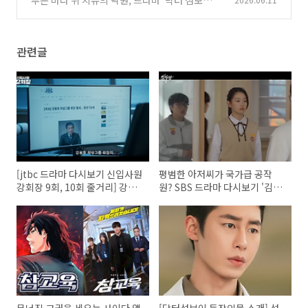
푸른 바다 위 치유의 낙원, 드라마 ‘닥터 섬보
이’의 촬영지 ‘거제 가조도(드라마 속 편동도)’를
걷다
(0)
관련글
[jtbc 드라마 다시보기 신입사원
평범한 아저씨가 국가급 공작
강회장 9회, 10회 줄거리] 강회
원? SBS 드라마 다시보기 '김부
장을 죽인 범인을 알게 된 이준
장' 1회, 2회 줄거리 완전 분석!
영(=손현주)
(ft. 소지섭 역대급 액션)