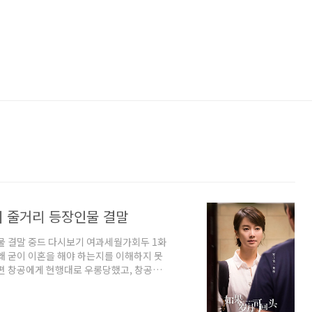
기 줄거리 등장인물 결말
물 결말 중드 다시보기 여과세월가회두 1화
왜 굳이 이혼을 해야 하는지를 이해하지 못
남편 창공에게 현행대로 우롱당했고, 창공은
이사 가기 전 백지용이 이혼 사유를 묻자
표회, 프로젝트 매니저 백지용이 도착하지
 표정으로 그녀와 이야기를 하려고 찾아왔