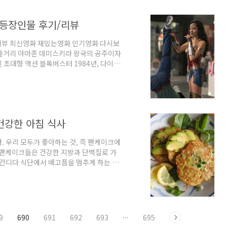
징에서 돌아온 소모는 중상을 입고 소염에게
 등장인물 후기/리뷰
/리뷰 최신영화 재밌는영화 인기영화 다시보
4 줄거리 아마존 데미스키라 왕국의 공주이자
 초대형 액션 블록버스터 1984년, 다이애
동안 미디어 사업가 맥스웰 로드와 친구로
적들과 충돌하게 됩니다. 영화 다시보기 원
개봉했을 때, 그것은 DC 코믹스의 어두운 영역
넘치는 신선한 공기였습니다. 패티 젠킨스 감
건강한 아침 식사
. 우리 모두가 좋아하는 것, 즉 팬케이크에
이 팬케이크들은 건강한 지방과 단백질로 가
 칸디다 식단에서 배고픔을 멈추게 하는 충
있습니다. 여러분이 칸디다 다이어트를 하고
좋아하는 음식을 즐길 수 있는 방법들이 여전
 약간의 양질의 재료입니다. 이 팬케이크를
 찬장이나 팬티에 대부분의 재료를 가지고
9
690
691
692
693
···
695