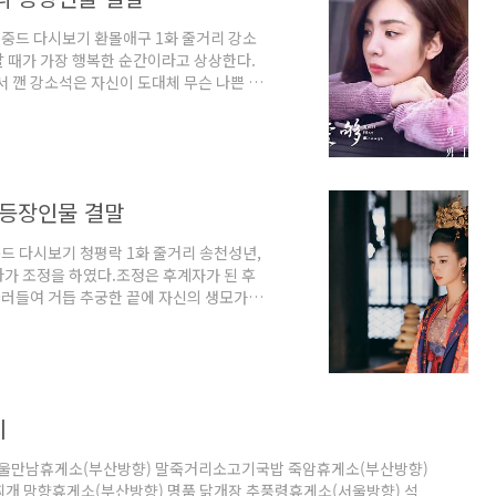
 중드 다시보기 환몰애구 1화 줄거리 강소
 때가 가장 행복한 순간이라고 상상한다.
서 깬 강소석은 자신이 도대체 무슨 나쁜 꿈
로 달려가 자신과 같이 해고된 동료들과 소
직사라는 말을 들었다.회사의 책임자인 왕렌
문 앞에서 소란을 피우지 말고 회사의 질서
 57명을 해고하는 것이 불법이라고 말했
 등장인물 결말
중드 다시보기 청평락 1화 줄거리 송천성년,
가 조정을 하였다.조정은 후계자가 된 후
러들여 거듭 추궁한 끝에 자신의 생모가
그녀는 지금 영정하고 있다.조정이 생모 신분
 직행한 것은 생모 이난혜를 만나겠다는 것
들이 막아서자 황제의 의장대도 능 앞에 나
부지였다.수릉 장병의 후퇴를 핍박하며 이
지
 서울만남휴게소(부산방향) 말죽거리소고기국밥 죽암휴게소(부산방향)
개 망향휴게소(부산방향) 명품 닭개장 추풍령휴게소(서울방향) 석