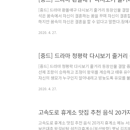
[중드] 드라마 환몰애구 다시보기 줄거리 등장인물 결말
석은 꿈속에서 자신이 결혼하는 꿈을 꾸며 자신이 결혼할
하지만 꿈속의 자신은 결혼을 할 수 없다고 말한다.잠에
을 꾸었는가.강소석은 리사의 전화를 받고, 황급히 회사
2020. 4. 27.
란을 피웠고, 동료로부터 오늘 지도자가 청한 것은 해
이 나와서 모두가 이미 해고되었다는 것을 알리면 회사 
를 어지럽히세요.강소석 대표가 해고된 직원들은 한 부서
지만 왕 부장은 이를 듣지 않고 서로 때리기 시작했다..
[중드] 드라마 청평락 다시보기 줄거리
[중드] 드라마 청평락 다시보기 줄거리 등장인물 결말 
선제 조항이 승하하고 조정이 왕위를 계승하고 태후 유아
자신의 생모가 누구인지 알아내려고 밤늦도록 유모를 불
유아의 곁에 있는 빈비 이난혜라는 사실을 알게 되고, 
2020. 4. 27.
을 확인한 뒤 한밤중에 말을 타고 궁을 나서 영정릉으로
이었다.조정이 영정릉 입구에 왔을 때 수릉에 있던 장병
타나 그를 궁으로 모셔오지 않으려 했으나 조정은 생면
순용을 만나러 들어가려던 조정의 안수도 비마로 내몰..
고속도로 휴게소 맛집 추천 음식 20가
고속도로 휴게소 맛집 추천 음식 20가지 휴게소 메뉴
보은대추 왕갈비탕 섬진강휴게소(부산방향) 옛날 김치찌