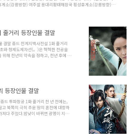
휴게소(강릉방향) 여주쌀 용대리황태해장국 횡성휴게소(강릉방향)
추장 불고기 쌈밥 천등산휴게소(제천방향) 산삼 배양근을 품은 삼계
부산방향) 순두부청국장 인삼랜드휴게소(하남방향) 인삼갈비탕 이서
) 웰빙 우렁이 쌈밥정식 보성녹차휴게소(광양방향) 보성꼬막비빔밥
기 줄거리 등장인물 결말
물 결말 중드 천계지백사전설 1화 줄거리
능초와 청제도제자선(。)은 혁혁한 전공을
 위해 천년의 약속을 정하고, 천년 후에 한
이다.이날 능초는 자선을 따라가며 한껏 낮
다. 중드 천계지백사전설 2화 줄거리 능초,
를 받았다.자선은 쿤룬산에 사고가 날까
자들이 饕餮 실종으로 당황하여 능초가 쿤
리 등장인물 결말
중드 투파창궁 1화 줄거리 천 년 전에는,
이끌고 북쪽의 극히 추운 땅의 혼전에 대항하
가져다 주었다.밤낮이 바뀌면 광명이 지고
그 광명을 굳게 지키고 혼전과 일전을 맞
로 9세 때 9단이 돼 대륙에서 가장 강한
.또 그해 북쪽에서는 5대 가문이 혼전으