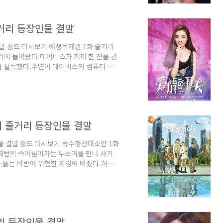
용이 브리핑을 망쳤고, 주사장이 회의를 열
.
거리 등장인물 결말
말 중드 다시보기 애정적개관 1화 줄거리
뛰어 들어왔다.데이비스가 커피 한 잔을 권
를 설득했다.주연이 데이비스의 컴퓨터 앞
 동영상을 계속해왔는데, 이번 사건은 사실
연에게 귀국을 권유했고, 주연조는 당초와
다.주연조는 여행을 떠나기 전 술집에서 친
항 주연조 추억주소몽에서 주연조가 돌아오
 ..
기 줄거리 등장인물 결말
물 결말 중드 다시보기 녹수청산대소안 1화
 패턴의 속아넘어가는 두소어를 만나 사기
 뚫는 바람에 위험한 지경에 빠졌다.허한
했고, 두소어 권당아는 떠났다.짝사랑하던 두
 찾다가 아버지 두성루에게 쫓겨났고, 옛
西)의 프리미엄 민박을 숙박시켜달라고 부
삶을 찾은 것 같다. 중드 다시보기 녹수청
찾다가..
리 등장인물 결말