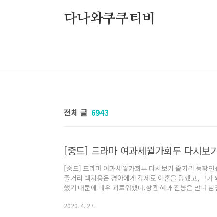
본문 바로가기
다나와쿠쿠티비
전체 글
6943
[중드] 드라마 여과세월가회두 다시보
[중드] 드라마 여과세월가회두 다시보기 줄거리 등장인
줄거리 백지용은 경아에게 강제로 이혼을 당했고, 그가 
했기 때문에 매우 괴로워했다.상관 혜과 진봉은 만나 
아내가 이혼하려 하자 불륜이 생겼다고 우롱했다.경아는 
2020. 4. 27.
백지용의 무관심 때문에 안개가 끼었다고 했다.회사 발
않아 림이 초조해하고 있는데 남편 황구항 씨가 심각한