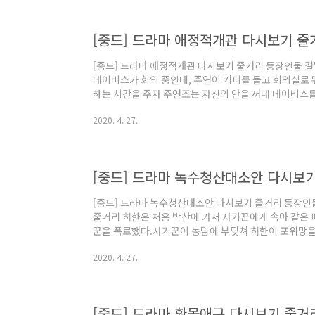
습니다.백지용이 나타나 대화를 끊었다.술에 취한 백지
어 그를 처리하려 하자 백지용이 스스로 물러났다.백, 파.
[중드] 드라마 애정적개관 다시보기 줄
[중드] 드라마 애정적개관 다시보기 줄거리 등장인물 결
데이비스가 회의 중인데, 주연이 커피를 들고 회의실로 
하는 시간을 주자 주연조는 자신의 안을 꺼내 데이비스
까지 걸어가자, 원래 데이비스는 주연의 아버지 주빈례
2020. 4. 27.
아버지 주빈례가 주연사진을 시험한 것이다.주빈례는 주
소모가 헤어질 때 마음 속으로 결정을 내린 것을 떠올렸
구와 작별인사를 하며 낯선 여자를 달래다가 다음날 공
기를 기다렸다고 말했고, 주연조는 주소몽과의 약속에 따라
[중드] 드라마 녹수청산대소안 다시보
[중드] 드라마 녹수청산대소안 다시보기 줄거리 등장인
줄거리 허한은 처음 박산에 가서 사기꾼에게 속아 같은
꾼을 폭로했다.사기꾼이 농담에 부딪쳐 허한이 포위망을
을 위험에서 벗어나게 한 뒤, 허한은 그에게 첫눈에 반
2020. 4. 27.
소어의 귀향을 알게 된 심환가는 두가를 찾아가 두소어를
동창인 심환가는 허한에게 문화 명인 료진시카이(。西
탁했다.허한은 료킨시의 산만함에 이끌려 자신이 원하는 
산대소안 2화 줄거리 허한과 심환가가 와서 두소어가를 
[중드] 드라마 환몰애구 다시보기 줄거