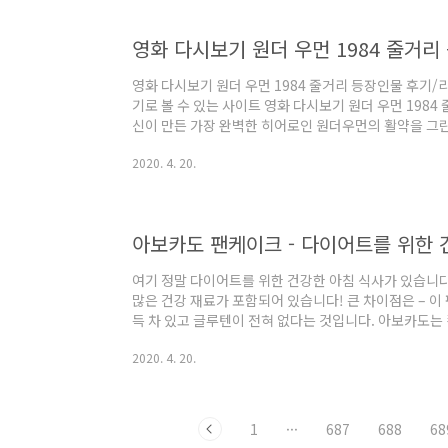
로 떠난 북정(北。)에 참가했다는 어둠이 돌아왔다.북
납계 하나를 넘겨줘 생소하게 보관했다.그 외..
영화 다시보기 원더 우먼 1984 줄거리
영화 다시보기 원더 우먼 1984 줄거리 등장인물 후기
기로 볼 수 있는 사이트 영화 다시보기 원더 우먼 198
신이 만든 가장 완벽한 히어로인 원더우먼의 활약을 그린
나 프린스는 그녀의 연인인 스티브 트레버와 재회하는 
2020. 4. 20.
변신한 적 바바라 앤 미네르바/치타 등 두 명의 가공할 
더 우먼 1984 후기 / 리뷰 "원더우먼"이 2017년에 
과 불룩한 여름 블록버스터의 더 큰 맥락 안에서 스릴 
독의 영화는 액션과 부드러운 ..
아보카도 팬케이크 - 다이어트를 위한 
여기 정말 다이어트를 위한 건강한 아침 식사가 있습니다
많은 건강 재료가 포함되어 있습니다! 큰 차이점은 – 
득 차 있고 글루텐이 전혀 없다는 것입니다. 아보카도는
만한 음식이고, 양파는 항풍갈 음식 목록에 포함되어 
2020. 4. 20.
설탕이나 글루텐 같은 것을 피했을 때, 여러분이 가장 
히 있습니다. 여러분에게 필요한 것은 약간의 창의성과
요리하는 데는 몇 분밖에 걸리지 않으며, 여러분은 이미
있을 것입니다. 코코넛 밀크, 아보카도, 그..
1
···
687
688
68