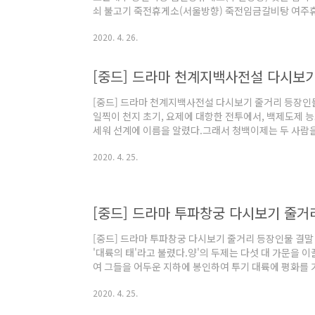
쇠 불고기 죽전휴게소(서울방향) 죽전임금갈비탕 여주
횡성한우떡더덕스테이크 충주휴게소(양평방향) 한방 고
2020. 4. 26.
탕 괴산휴게소(양평방향) 엄나무 닭곰탕 옥산휴게소(
휴게소(순천방향) 명품꼬막비빔밥 정읍휴게소(천안방향
군위휴게소(춘천방향) 제비..
[중드] 드라마 천계지백사전설 다시보
[중드] 드라마 천계지백사전설 다시보기 줄거리 등장인
일찍이 천지 초기, 요제에 대항한 전투에서, 백제도제 
세워 선계에 이름을 알렸다.그래서 청백이제는 두 사람을
번 싸워서 누구의 제자인지를 보는 것이 선계의 제1인자
2020. 4. 25.
췄지만, 두 사람의 비교는 길을 잃은 소백에게 혼란을 줬
자선은 흑동룡과 동해에서 싸우다가 갑자기 곤륜의 전표
봐 능초에게 먼저 돌아가 보도록 했다.곤륜산에서는 제
룬경을 취하여 결계를 다시 설치하려 하였다.곤륜산..
[중드] 드라마 투파창궁 다시보기 줄거
[중드] 드라마 투파창궁 다시보기 줄거리 등장인물 결말 
'대륙의 태'라고 불렸다.양'의 두제는 다섯 대 가문을 
여 그들을 어두운 지하에 봉인하여 투기 대륙에 평화를 
어둠이 깃들어가는 것을 지켜보는 다섯 가문의 자제들이 
2020. 4. 25.
는다.우탄시티는 5대 가문의 소가의 아들인 샤오옌의 천재
천재소년으로 꼽혔고 소년 투기대회 우승으로 유명해졌다