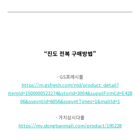
“진도 전복 구매방법”
- GS프레시몰
https://m.gsfresh.com/md/product_detail?
itemId=1500000523274&storId=3004&supplFirmCd=E428
06&ssevntId=6056&ssevntTimes=1&mallId=1
- 가치삽시다몰
https://mv.dongbanmall.com/product/195228