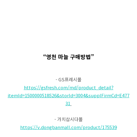
“영천 마늘 구매방법”
- GS프레시몰
https://gsfresh.com/md/product_detail?
itemId=1500000518526&storId=3004&supplFirmCd=E477
31
- 가치삽시다몰
https://v.dongbanmall.com/product/175539