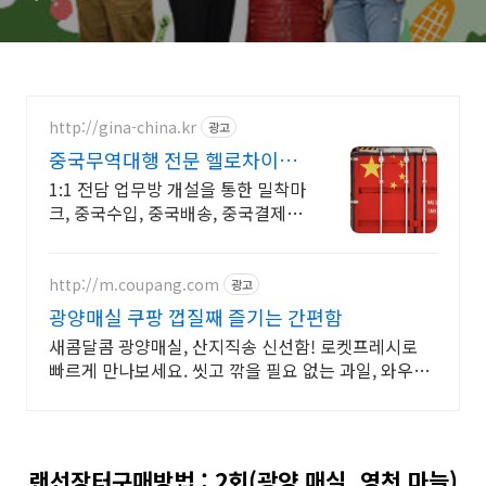
복, 광양 복수박)
http://gina-china.kr
광고
중국무역대행 전문 헬로차이나
공장조사 무역대행 중국운송
1:1 전담 업무방 개설을 통한 밀착마
크, 중국수입, 중국배송, 중국결제대
행 중국 시장조사, 중국 공장조사, 중
국 수입대행, 중국 수출입 운송
http://m.coupang.com
광고
광양매실 쿠팡 껍질째 즐기는 간편함
새콤달콤 광양매실, 산지직송 신선함! 로켓프레시로
빠르게 만나보세요. 씻고 깎을 필요 없는 과일, 와우회
원 무료배송으로 편리하게 즐겨요!
랜선장터구매방법 : 2회(광양 매실, 영천 마늘)