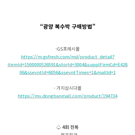
“광양 복수박 구매방법”
-GS프레시몰
https://m.gsfresh.com/md/product_detail?
itemId=1500000526591&storId=3004&supplFirmCd=E428
06&ssevntId=6056&ssevntTimes=1&mallId=1
- 가치삽시다몰
https://mv.dongbanmall.com/product/194734
♤ 4회 전복
- 청호회관