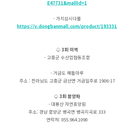
E47731&mallId=1
- 가치삽시다몰
https://v.dongbanmall.com/product/193331
♤ 3회 미역
- 고흥군 수산업협동조합
- 거금도 해돌마루
주소 : 전라남도 고흥군 금산면 거금일주로 1906-17
♤ 3회 함양파
- 대봉산 자연휴양림
주소: 경남 함양군 병곡면 병곡지곡로 333
연락처: 055.964.1090