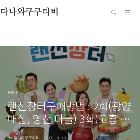
본문 바로가기
다나와쿠쿠티비
FREE
랜선장터구매방법 : 2회(광양
매실, 영천 마늘) 3회(고흥 미
역, 함양 함양파) 4회(진도 전
by 다나와쿠쿠티비
2021. 8. 18.