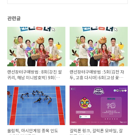
관련글
랜선장터구매방법 : 8회(강진 쌀
랜선장터구매방법 : 5회(김천 자
귀리, 해남 미니밤호박) 9회(포
두, 고흥 다시마) 6회(고성 꽃새
천 열무, 여주 꿀고구마)
우, 함양 산양삼) 7회(고성 감자,
해남 초당옥수수)
올림픽, 아시안게임 종목 인도
갈릭폰 링크, 갈릭폰 모바일, 갈