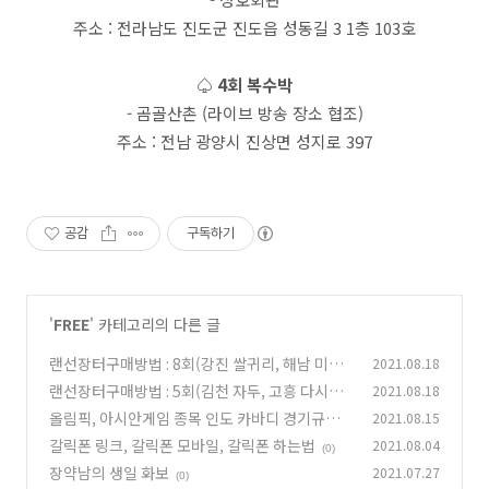
주소 : 전라남도 진도군 진도읍 성동길 3 1층 103호
♤ 4회 복수박
- 곰골산촌 (라이브 방송 장소 협조)
주소 : 전남 광양시 진상면 성지로 397
공감
구독하기
'
FREE
' 카테고리의 다른 글
랜선장터구매방법 : 8회(강진 쌀귀리, 해남 미니
2021.08.18
밤호박) 9회(포천 열무, 여주 꿀고구마)
랜선장터구매방법 : 5회(김천 자두, 고흥 다시마)
2021.08.18
(0)
6회(고성 꽃새우, 함양 산양삼) 7회(고성 감자, 해
올림픽, 아시안게임 종목 인도 카바디 경기규칙
2021.08.15
남 초당옥수수)
(0)
갈릭폰 링크, 갈릭폰 모바일, 갈릭폰 하는법
2021.08.04
(0)
(0)
장약남의 생일 화보
2021.07.27
(0)