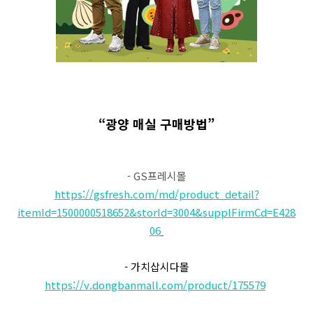
“광양 매실 구매방법”
- GS프레시몰
https://gsfresh.com/md/product_detail?
itemId=1500000518652&storId=3004&supplFirmCd=E428
06
- 가치삽시다몰
https://v.dongbanmall.com/product/175579