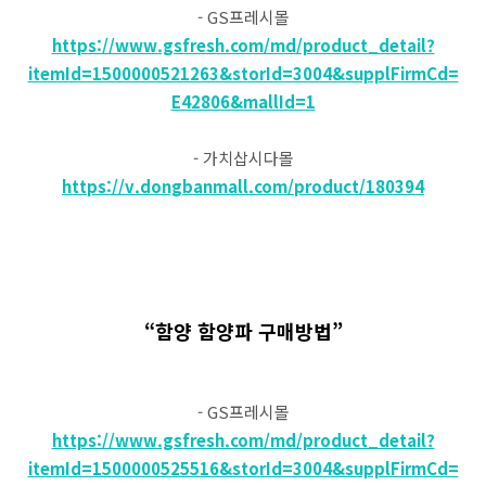
- GS프레시몰
https://www.gsfresh.com/md/product_detail?
itemId=1500000521263&storId=3004&supplFirmCd=
E42806&mallId=1
- 가치삽시다몰
https://v.dongbanmall.com/product/180394
“함양 함양파 구매방법”
- GS프레시몰
https://www.gsfresh.com/md/product_detail?
itemId=1500000525516&storId=3004&supplFirmCd=