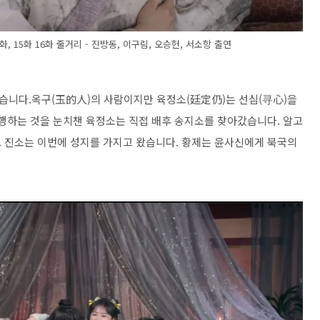
화, 15화 16화 줄거리 - 진방동, 이구림, 오승헌, 서소항 출연
습니다.옥구(玉的人)의 사람이지만 육정소(廷定仍)는 선심(寻心)을
미행하는 것을 눈치챈 육정소는 직접 배후 송지소를 찾아갔습니다. 알고
 진소는 이번에 성지를 가지고 왔습니다. 황제는 윤사신에게 북국의