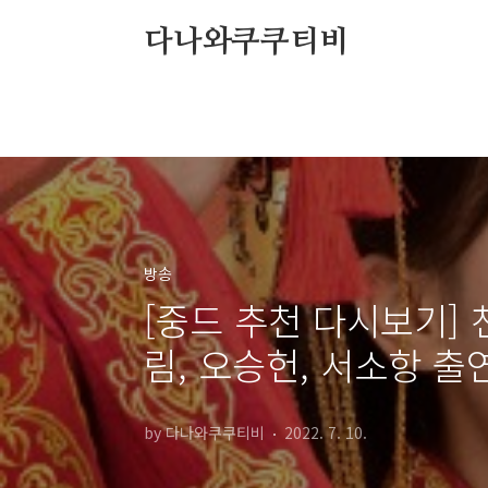
본문 바로가기
다나와쿠쿠티비
방송
[중드 추천 다시보기] 천
림, 오승헌, 서소항 출
by 다나와쿠쿠티비
2022. 7. 10.