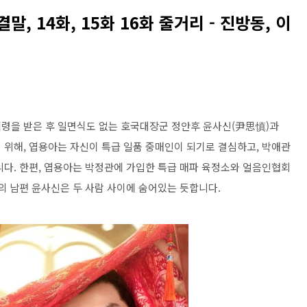
, 14화, 15화 16화 줄거리 - 진방동, 이
령을 받은 후 일면식도 없는 호국대장군 정안후 윤사신(尹思慎)과
 위해, 엽용아는 자신이 특급 일품 중매인이 되기로 결심하고, 박애관
니다. 한편, 엽용아는 박정관에 가입한 특급 매파 육정소와 얼음인협회
의 남편 윤사신은 두 사람 사이에 숨어있는 듯합니다.