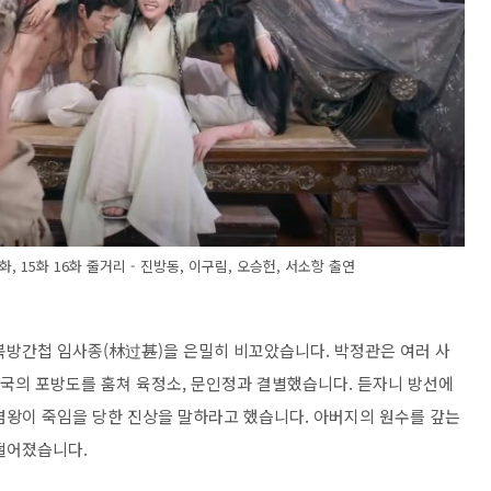
화, 15화 16화 줄거리 - 진방동, 이구림, 오승헌, 서소항 출연
북방간첩 임사종(林过甚)을 은밀히 비꼬았습니다. 박정관은 여러 사
남국의 포방도를 훔쳐 육정소, 문인정과 결별했습니다. 듣자니 방선에
염왕이 죽임을 당한 진상을 말하라고 했습니다. 아버지의 원수를 갚는
떨어졌습니다.