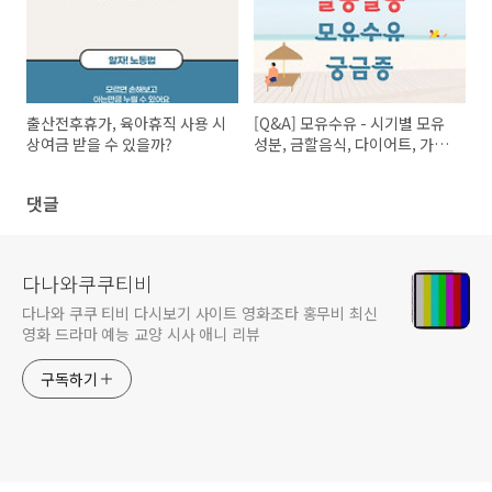
남통장(중금채)
노키오와 다빈치
출산전후휴가, 육아휴직 사용 시
[Q&A] 모유수유 - 시기별 모유
상여금 받을 수 있을까?
성분, 금할음식, 다이어트, 가슴
트러블
댓글
다나와쿠쿠티비
다나와 쿠쿠 티비 다시보기 사이트 영화조타 홍무비 최신
영화 드라마 예능 교양 시사 애니 리뷰
구독하기