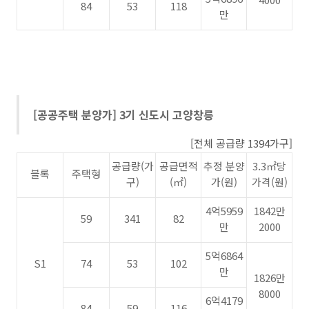
84
53
118
만
[공공주택 분양가]
3기 신도시
고양창릉
[전체 공급량 1394가구]
공급량(가
공급면적
추정 분양
3.3
㎡당
블록
주택형
구)
(
㎡)
가(원)
가격(원)
4억5959
1842만
59
341
82
만
2000
5억6864
S1
74
53
102
만
1826만
8000
6억4179
84
59
116