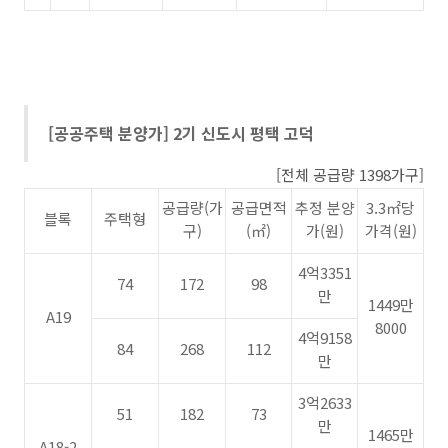
[공공주택 분양가] 2기 신도시 평택 고덕
[전체 공급량 1398가구]
공급량(가
공급면적
추정 분양
3.3
㎡당
블록
주택형
구)
(
㎡)
가(원)
가격(원)
4억3351
74
172
98
만
1449만
A19
8000
4억9158
84
268
112
만
3억2633
51
182
73
만
1465만
A18-2