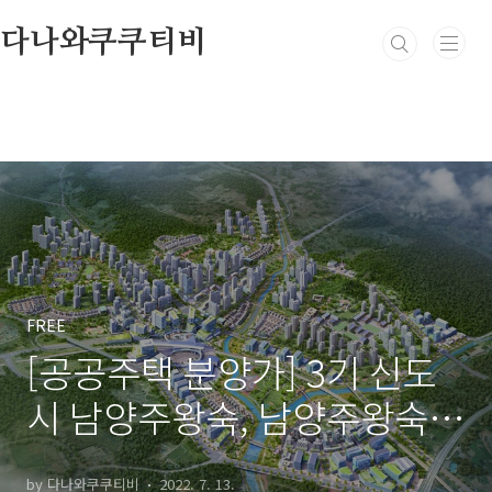
본문 바로가기
다나와쿠쿠티비
FREE
[공공주택 분양가] 3기 신도
시 남양주왕숙, 남양주왕숙2
지구, 고양창릉신도시, 2기
by 다나와쿠쿠티비
2022. 7. 13.