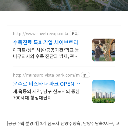
신도시 평택 고덕, 화성 태안3
지구
http://www.savetreexp.co.kr
광고
수목진료 특화기업 세이브트리
아파트/상업시설/공공기관/학교 등
나무의사의 수목 진단과 방제, 관리
가 필요할 때
http://munsuro-vista-park.com/m
광고
문수로 비스타 더파크 OPEN 예
정
새.옥동의 시작, 남구 신도시의 중심
700세대 청정대단지
[공공주택 분양가] 3기 신도시 남양주왕숙, 남양주왕숙2지구, 고