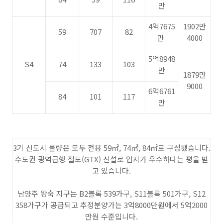
만
4억7675
1902만
59
707
82
만
4000
5억8948
S4
74
133
103
만
1879만
9000
6억6761
84
101
117
만
3기 신도시 물량은 모두 전용 59㎡, 74㎡, 84㎡로 구성됐습니다.
수도권 광역급행 철도(GTX) 신설로 입지가 우수하다는 평을 받
고 있습니다.
남양주 왕숙 지구는 B2블록 539가구, S11블록 501가구, S12
358가구가 공급되고 추정분양가는 3억8000만원에서 5억2000
만원 수준입니다.