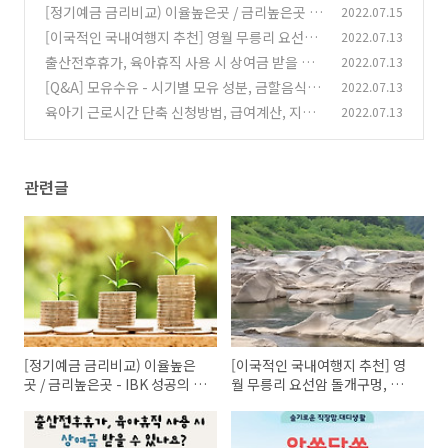
[정기예금 금리비교) 이율높은곳 / 금리높은곳 - I
2022.07.15
BK 성공의 법칙 예금(복리채), IBK 늘푸른하늘
[이국적인 국내여행지 추천] 영월 무릉리 요선암
2022.07.13
통장(기업)[복리채], IBK D-Day통장(단기중금
돌개구멍, 동두천 니지모리 스튜디오, 용산 미국
출산전후휴가, 육아휴직 사용 시 상여금 받을 수
2022.07.13
채), IBK첫만남통장(중금채)
장교숙소, 대청도 모래사막 해안사구, 가평 이탈
(0)
있을까?
[Q&A] 모유수유 - 시기별 모유 성분, 금할음식,
2022.07.13
(0)
리아마을 피노키오와 다빈치
(0)
다이어트, 가슴트러블
육아기 근로시간 단축 신청방법, 급여계산, 지급
2022.07.13
(0)
대상, 신청기간, 연차휴가계산
(0)
관련글
[정기예금 금리비교) 이율높은
[이국적인 국내여행지 추천] 영
곳 / 금리높은곳 - IBK 성공의 법
월 무릉리 요선암 돌개구멍, 동
칙 예금(복리채), IBK 늘푸른하
두천 니지모리 스튜디오, 용산
늘통장(기업)[복리채], IBK D-
미국장교숙소, 대청도 모래사막
Day통장(단기중금채), IBK첫만
해안사구, 가평 이탈리아마을 피