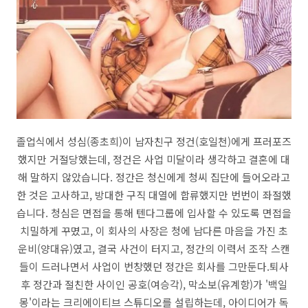
졸업식에서 성심(종초희)이 남자친구 정건(호일천)에게 프러포즈
했지만 거절당했는데, 정건은 사업 미달이라 생각하고 결혼에 대
해 말하지 않았습니다. 정간은 청신에게 청씨 집단에 들어오라고
한 것은 고사하고, 방대한 구직 대열에 합류했지만 번번이 좌절했
습니다. 청심은 면접을 통해 텐다그룹에 입사할 수 있도록 면접을
치밀하게 꾸몄고, 이 회사의 사장은 청에 남다른 마음을 가진 초
운비(양대유)였고, 결국 사건이 터지고, 정간의 이력서 조작 스캔
들이 드러나면서 사업이 번창했던 정간은 회사를 그만둔다.퇴사
후 정간과 절친한 사이인 공호(여승각), 막소보(유계항)가 '백일
몽'이라는 크리에이티브 스튜디오를 설립하는데, 아이디어가 독