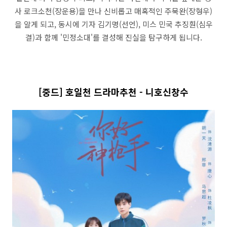
사 로크소천(장운용)을 만나 신비롭고 매혹적인 주묵완(장형우)
을 알게 되고, 동시에 기자 김기명(선언), 미스 민국 추징훤(심우
결)과 함께 '민정소대'를 결성해 진실을 탐구하게 됩니다.
[중드] 호일천 드라마추천 - 니호신창수