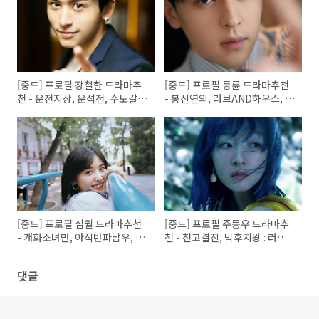
[중드] 프로필 장철한 드라마추
[중드] 프로필 등륜 드라마추천
천 - 운전지상, 운석전, 수도갈망
- 봉신연의, 러브AND하우스, 파
우견니, 여의방비, 산하령
이팅, 나의 슈퍼스타, 해당경우
연지투, 전화랑연
[중드] 프로필 심월 드라마추천
[중드] 프로필 주동우 드라마추
- 개화소녀만, 아적반파남우, 기
천 - 천고결진, 막후지왕 : 러브
지적상반장, 아친애적소결벽, 아
온 에어, 우견애정적리선생, 마
호희환니, 칠월여안생
작
댓글