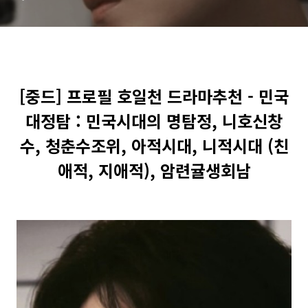
수조위, 아적시대, 니적시대
(친애적, 지애적), 암련귤생회
남
[중드] 프로필 호일천 드라마추천 - 민국
대정탐 : 민국시대의 명탐정, 니호신창
수, 청춘수조위, 아적시대, 니적시대 (친
애적, 지애적), 암련귤생회남