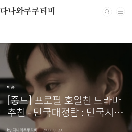
본문 바로가기
다나와쿠쿠티비
방송
[중드] 프로필 호일천 드라마
추천 - 민국대정탐 : 민국시대
의 명탐정, 니호신창수, 청춘
by 다나와쿠쿠티비
2022. 8. 23.