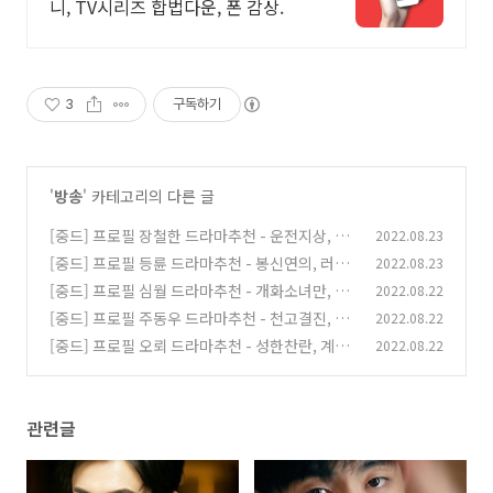
니, TV시리즈 합법다운, 폰 감상.
3
구독하기
'
방송
' 카테고리의 다른 글
[중드] 프로필 장철한 드라마추천 - 운전지상, 운
2022.08.23
석전, 수도갈망우견니, 여의방비, 산하령
[중드] 프로필 등륜 드라마추천 - 봉신연의, 러브
2022.08.23
(0)
AND하우스, 파이팅, 나의 슈퍼스타, 해당경우연
[중드] 프로필 심월 드라마추천 - 개화소녀만, 아
2022.08.22
지투, 전화랑연
적반파남우, 기지적상반장, 아친애적소결벽, 아
(0)
[중드] 프로필 주동우 드라마추천 - 천고결진, 막
2022.08.22
호희환니, 칠월여안생
후지왕 : 러브 온 에어, 우견애정적리선생, 마작
(0)
[중드] 프로필 오뢰 드라마추천 - 성한찬란, 계항
2022.08.22
당풍기시 : 청춘들의 비상, 장가행, 상고밀약, 스
(0)
차하이
(0)
관련글