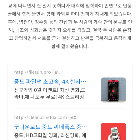
교에 다니면서 잘 알지 못하다가 대학에 입학하여 인연으로 단풍
골에서 함께 놀면서 함께 과외를 하며 친하게 지내게 되었습니다.
후에, 엽전안, 정수정 등의 간섭과 두 사람의 가족 간의 분규로 인
해, 낙조와 성회남은 갖가지 오해를 겪었고, 결국 두 사람은 손잡
고 창업하면서 서로를 굳게 결심하고 난관을 극복하고 용감하게
함께 걸어왔습니다.
http://filesun.pro
광고
중드 파일썬 초고속, 4K 실시간
보기!
신규가입 0원 이벤트! 최신 영화,드
라마,애니 모두 무료! 4K 스트리밍
http://clean.cinefox.com
광고
굿다운로드 중드 씨네폭스 중드
일드 30%할인
중드, HD고화질 영화, 최신영화, 애