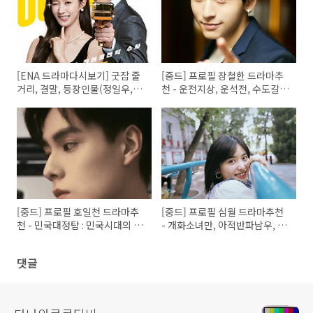
[ENA 드라마다시보기] 굿잡 줄
[중드] 프로필 장철한 드라마추
거리, 결말, 등장인물(정일우,권
천 - 운전지상, 운석전, 수도갈망
유리,음문석) / ENA 채널번호,
우견니, 여의방비, 산하령
실시간, 온어에, 편성표, 재방송
시간
[중드] 프로필 호일천 드라마추
[중드] 프로필 심월 드라마추천
천 - 민국대정탐 : 민국시대의 명
- 개화소녀만, 아적반파남우, 기
탐정, 니호신창수, 청춘수조위,
지적상반장, 아친애적소결벽, 아
아적시대, 니적시대 (친애적, 지
호희환니, 칠월여안생
댓글
애적), 암련귤생회남