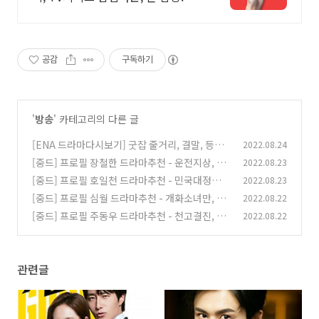
공감
구독하기
'
방송
' 카테고리의 다른 글
[ENA 드라마다시보기] 굿잡 줄거리, 결말, 등장
2022.08.24
인물(정일우,권유리,음문석) / ENA 채널번호, 실
[중드] 프로필 장철한 드라마추천 - 운전지상, 운
2022.08.23
시간, 온어에, 편성표, 재방송시간
석전, 수도갈망우견니, 여의방비, 산하령
(0)
[중드] 프로필 호일천 드라마추천 - 민국대정탐 :
2022.08.23
(0)
민국시대의 명탐정, 니호신창수, 청춘수조위, 아
[중드] 프로필 심월 드라마추천 - 개화소녀만, 아
2022.08.22
적시대, 니적시대 (친애적, 지애적), 암련귤생회
적반파남우, 기지적상반장, 아친애적소결벽, 아
[중드] 프로필 주동우 드라마추천 - 천고결진, 막
2022.08.22
남
호희환니, 칠월여안생
(0)
후지왕 : 러브 온 에어, 우견애정적리선생, 마작
(0)
(0)
관련글