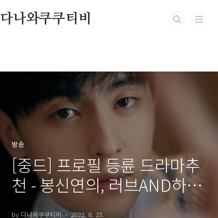
본문 바로가기
다나와쿠쿠티비
방송
[중드] 프로필 등륜 드라마추
천 - 봉신연의, 러브AND하우
스, 파이팅, 나의 슈퍼스타, 해
by 다나와쿠쿠티비
2022. 8. 23.