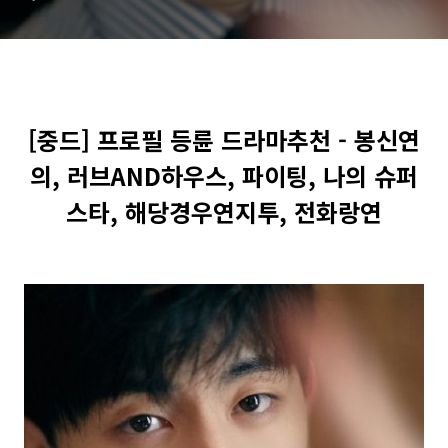
당경우연지투, 전화랑연
[중드] 프로필 등륜 드라마추천 - 봉신연
의, 러브AND하우스, 파이팅, 나의 슈퍼
스타, 해당경우연지투, 전화랑연