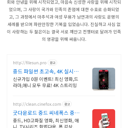
회와 안녕을 위해 시작되었고, 마음속 신성한 사랑을 위해 시작되
었으며, 그 사랑이 국가와 민족의 존엄에 대한 수호로 승화되었
고, 그 과정에서 마추석과 여성 무용가 남연과의 사랑도 운명의
세례를 받으며 파란만장한 기복을 입었습니다. 진실하고 사심 없
이 사랑하는 두 젊은이는 결국 서로 껴안고 전쟁터로 달려가 민족
의 영광을 위해 싸웁니다.
http://filesun.pro
광고
중드 파일썬 초고속, 4K 실시간
보기!
신규가입 0원 이벤트! 최신 영화,드
라마,애니 모두 무료! 4K 스트리밍
http://clean.cinefox.com
광고
굿다운로드 중드 씨네폭스 중드
일드 30%할인
중드, HD고화질 영화, 최신영화, 애
니, TV시리즈 합법다운, 폰 감상.