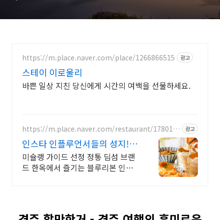
https://m.place.naver.com/place/1266866515
광고
스테이 이로울리
바쁜 일상 지친 당신에게 시간의 여백을 선물하세요.
https://m.place.naver.com/restaurant/178012
광고
8233
인스타 인플루언서들의 성지!
한옥에서 즐기는 질좋은 만두
미슐랭 가이드 선정 정통 딤섬 브랜
드 한옥에서 즐기는 블루리본 인증
홍콩 정통 레시피에 따라 주문 즉시
쪄낸 수제 딤섬맛집입니다.
경주 할만한거 - 경주 여행의 흥미로운