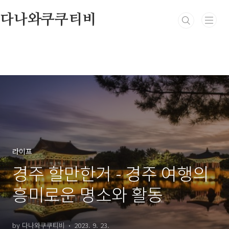
본문 바로가기
다나와쿠쿠티비
라이프
경주 할만한거 - 경주 여행의
흥미로운 명소와 활동
by 다나와쿠쿠티비
2023. 9. 23.