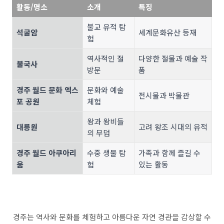
활동/명소
소개
특징
불교 유적 탐
석굴암
세계문화유산 등재
험
역사적인 절
다양한 절물과 예술 작
불국사
방문
품
경주 월드 문화 엑스
문화와 예술
전시물과 박물관
포 공원
체험
왕과 왕비들
대릉원
고려 왕조 시대의 유적
의 무덤
경주 월드 아쿠아리
수중 생물 탐
가족과 함께 즐길 수
움
험
있는 활동
경주는 역사와 문화를 체험하고 아름다운 자연 경관을 감상할 수