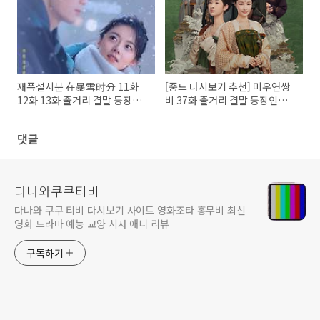
재폭설시분 在暴雪时分 11화
[중드 다시보기 추천] 미우연쌍
12화 13화 줄거리 결말 등장인
비 37화 줄거리 결말 등장인물
물
장남 왕옥문
댓글
다나와쿠쿠티비
다나와 쿠쿠 티비 다시보기 사이트 영화조타 홍무비 최신
영화 드라마 예능 교양 시사 애니 리뷰
구독하기