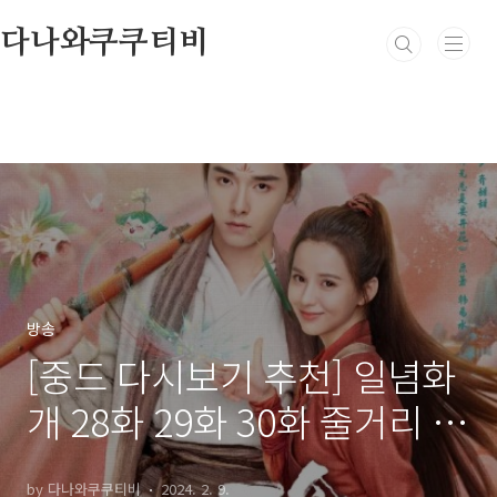
본문 바로가기
다나와쿠쿠티비
방송
[중드 다시보기 추천] 일념화
개 28화 29화 30화 줄거리 결
말 등장인물 방일륜 황일영
by 다나와쿠쿠티비
2024. 2. 9.