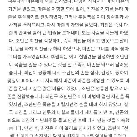
싸우다가 마존에게 죽을 뻔하였다. 다행히 사사저가 마침 마존의
가면을 열었고, 마존은 저항할 힘이 없어, 최진은 기회를 틈타 마
존을 주살하기로 결정하였다. 그러나 추월백은 이미 청죽봉과 사
사저를 쓰러뜨리고, 다시 마존의 가면을 닫았다. 최진은 즉시 마
존의 반격을 받아 큰 입술을 토해내며, 모든 사람을 시들게 하였
다. 조탄은 최진을 걱정하며, 즉시 최진을 데리고 연못으로 달려
가, 몸을 바쳐 최진을 구하려 하였으나, 마존은 그녀를 바싹 쫓아
그녀를 가두었습니다. 추월백은 이미 칠엽련을 합성하면 조탄탄
이 목숨을 잃을 수 있다는 것을 알고 즉시 마존을 막으러 달려왔
습니다. 최진이 공중에 떠서 조탄탄의 손을 잡자, 감정이 동하여
꽃잎이 피어나고 그 자리에서 마존이 마존을 제압할 수 있도록 마
존을 감싸고 싶은 맑은 마음이 있었다, 조탄은 영롱한 탑으로 마
존을 진압했습니다. 최진구 조탄탄은 이미 마법에 걸린 자신을 죽
였지만, 조탄탄은 목숨을 버릴지언정 손을 대려 하지 않았고, 결
국 최진을 데리고 연못의 비실로 들어가 제사를 지낸 후, 건곤의
힘으로 최진의 석난화주를 풀고 만년 후에 다시 만날 것을 약속했
습니다. 만년 후, 최진은 이미 엘리트 인사가 되었고, 조탄이 "선
배님"이라고 솔직하게 말하여 최진이 그녀를 알아보게 되었고,