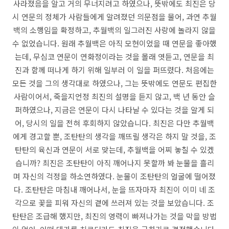
사라졌음을 알고 거의 무너지려고 하였으나, 뜻밖에도 최진은 당
시 연문의 정체가 사람들에게 알려졌던 의문점을 물어, 과연 추월
백의 소행임을 확정하고, 추월백의 일그러진 사랑에 놀라지 않을
수 없었습니다. 원래 추월백은 아직 모현이었을 때 연문을 좋아했
는데, 무심코 연문이 연화정이라는 것을 몰래 엿듣고, 연문을 최
진과 함께 떠나게 하기 위해 일부러 이 일을 퍼뜨렸다. 처음에는
모든 것을 그의 생각대로 하였으나, 그는 뜻밖에도 연문도 편집한
사람이어서, 죽을지언정 최진의 설명을 듣지 않고, 백 년 동안 슬
퍼하였으나, 지금은 연문이 다시 나타날 수 있다는 것을 알게 되
어, 당시의 일을 전혀 후회하지 않았습니다. 최진은 다만 추월백
에게 경고할 뿐, 조탄탄의 생각을 깨뜨릴 생각은 하지 말 것을, 조
탄탄의 육신과 연문이 서로 맞는데, 추월백을 어찌 놓칠 수 있겠
습니까? 최진은 조탄탄이 아직 깨어나지 못할까 봐 눈물을 흘리
며 자신의 걱정을 하소연하였다. 눈물이 조탄탄의 얼굴에 떨어졌
다. 조탄탄은 마침내 깨어나서, 눈을 뜨자마자 최진이 이미 네 조
각으로 꽃을 피워 자신의 곁에 쓰러져 있는 것을 보았습니다. 조
탄탄은 조급해 했지만, 최진의 영력이 빠져나가는 것을 막을 방법