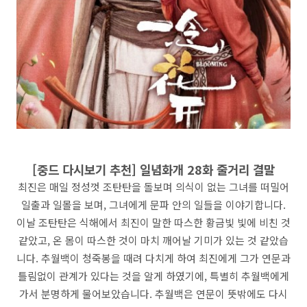
[중드 다시보기 추천] 일념화개 28화 줄거리 결말
최진은 매일 정성껏 조탄탄을 돌보며 의식이 없는 그녀를 떠밀어
일출과 일몰을 보며, 그녀에게 문파 안의 일들을 이야기합니다.
이날 조탄탄은 식해에서 최진이 말한 따스한 황금빛 빛에 비친 것
같았고, 온 몸이 따스한 것이 마치 깨어날 기미가 있는 것 같았습
니다. 추월백이 청죽봉을 때려 다치게 하여 최진에게 그가 연문과
틀림없이 관계가 있다는 것을 알게 하였기에, 특별히 추월백에게
가서 분명하게 물어보았습니다. 추월백은 연문이 뜻밖에도 다시