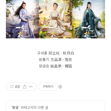
구사륜 邱士纶 - 秋月白
방품기 方品淇 - 雪衣
양금승 杨金承 - 槐猛
공감
구독하기
'
방송
' 카테고리의 다른 글