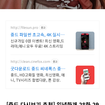
http://filesun.pro
광고
중드 파일썬 초고속, 4K 실시간
보기!
신규가입 0원 이벤트! 최신 영화,드
라마,애니 모두 무료! 4K 스트리밍
http://clean.cinefox.com
광고
굿다운로드 중드 씨네폭스 중드
일드 30%할인
중드, HD고화질 영화, 최신영화, 애
니, TV시리즈 합법다운, 폰 감상.
[중드 다시보기 추천] 일념화개 28화 29