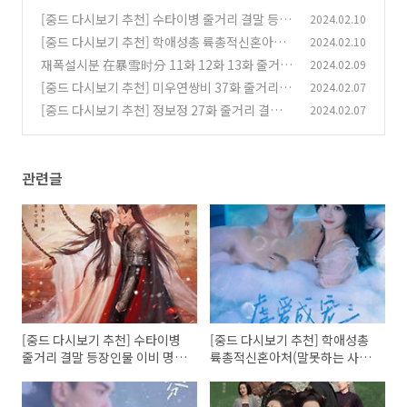
[중드 다시보기 추천] 수타이병 줄거리 결말 등장
2024.02.10
인물 이비 명가가 권패륜 목락은
[중드 다시보기 추천] 학애성총 륙총적신혼아처
2024.02.10
(0)
(말못하는 사랑) 줄거리 결말
재폭설시분 在暴雪时分 11화 12화 13화 줄거리
2024.02.09
(0)
결말 등장인물
[중드 다시보기 추천] 미우연쌍비 37화 줄거리 결
2024.02.07
(0)
말 등장인물 장남 왕옥문
[중드 다시보기 추천] 정보정 27화 줄거리 결말
2024.02.07
(0)
등장인물
(0)
관련글
[중드 다시보기 추천] 수타이병
[중드 다시보기 추천] 학애성총
줄거리 결말 등장인물 이비 명가
륙총적신혼아처(말못하는 사랑)
가 권패륜 목락은
줄거리 결말