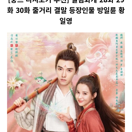
화 30화 줄거리 결말 등장인물 방일륜 황
일영