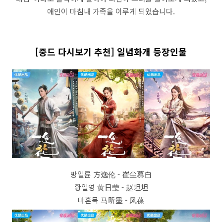
애인이 마침내 가족을 이루게 되었습니다.
[중드 다시보기 추천] 일념화개 등장인물
방일륜 方逸伦 - 崔尘慕白
황일영 黄日莹 - 赵坦坦
마흔묵 马昕墨 - 凤葆