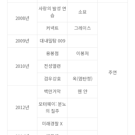
사랑의 발성 연
소묘
습
2008년
커넥트
그레이스
2009년
대내밀탐 009
용봉점
이봉저
2010년
전성열련
주연
검우강호
옥(엽탄청)
백만거악
웬 얀
모터웨이: 분노
2012년
의 질주
미래경찰 X