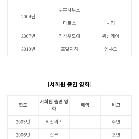
구혼사무소
2004년
마르스
치러
2007년
전각우도애
위신레이
2010년
포말지하
인샤모
[서희원 출연 영화]
서희원 출연 영
연도
배역
비고
화
2005년
의신의귀
주연
2006년
실크
조연