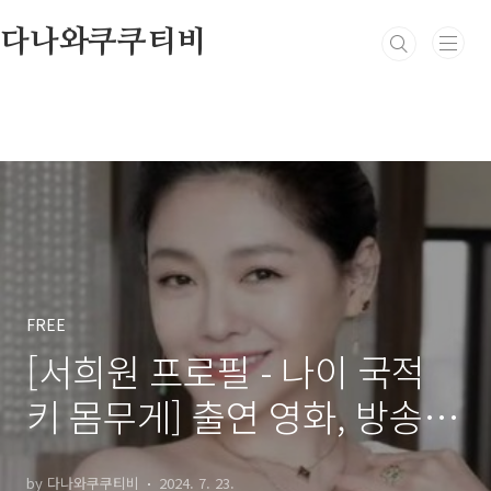
본문 바로가기
다나와쿠쿠티비
FREE
[서희원 프로필 - 나이 국적
키 몸무게] 출연 영화, 방송
드라마, 남편 구준엽
by 다나와쿠쿠티비
2024. 7. 23.