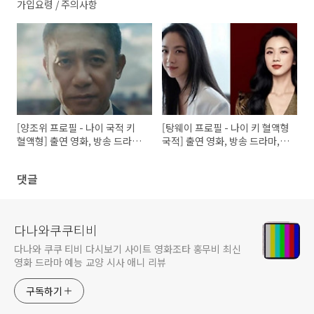
가입요령 / 주의사항
[양조위 프로필 - 나이 국적 키
[탕웨이 프로필 - 나이 키 혈액형
혈액형] 출연 영화, 방송 드라마,
국적] 출연 영화, 방송 드라마,
배우자 유가령
남편 김태용
댓글
다나와쿠쿠티비
다나와 쿠쿠 티비 다시보기 사이트 영화조타 홍무비 최신
영화 드라마 예능 교양 시사 애니 리뷰
구독하기