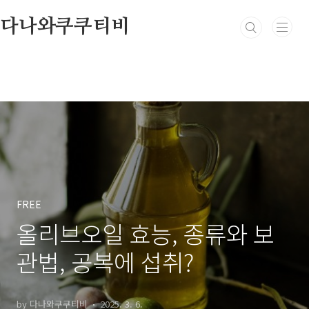
본문 바로가기
다나와쿠쿠티비
FREE
올리브오일 효능, 종류와 보
관법, 공복에 섭취?
by 다나와쿠쿠티비
2025. 3. 6.