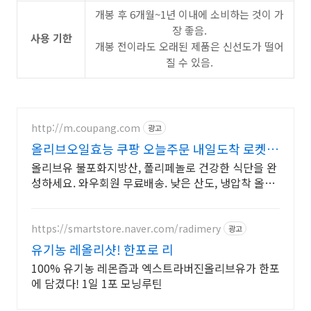
개봉 후 6개월~1년 이내에 소비하는 것이 가
장 좋음.
사용 기한
개봉 전이라도 오래된 제품은 신선도가 떨어
질 수 있음.
http://m.coupang.com
광고
올리브오일효능 쿠팡 오늘주문 내일도착 로켓배
송
올리브유 불포화지방산, 폴리페놀로 건강한 식단을 완
성하세요. 와우회원 무료배송. 낮은 산도, 냉압착 올리
브유, 신선한 풍미를 직접 느껴보세요.
https://smartstore.naver.com/radimery
광고
유기농 레올리샷! 한포로 리
100% 유기농 레몬즙과 엑스트라버진올리브유가 한포
에 담겼다! 1일 1포 모닝루틴