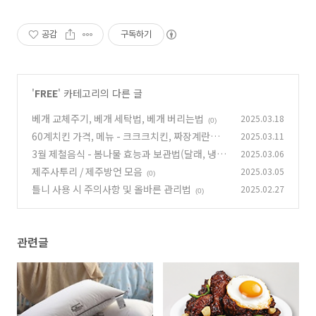
공감
구독하기
'
FREE
' 카테고리의 다른 글
베개 교체주기, 베개 세탁법, 베개 버리는법
2025.03.18
(0)
60계치킨 가격, 메뉴 - 크크크치킨, 짜장계란치
2025.03.11
킨, 호랑이치킨, 크랑이치킨, 간지치킨, 하하핫치
3월 제철음식 - 봄나물 효능과 보관법(달래, 냉
2025.03.06
킨, 고추치킨
이, 두릅, 쑥, 봄동, 취나물, 미나리)
(0)
제주사투리 / 제주방언 모음
2025.03.05
(0)
(0)
틀니 사용 시 주의사항 및 올바른 관리법
2025.02.27
(0)
관련글