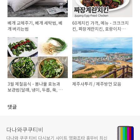
베개 교체주기, 베개 세탁법, 베
60계치킨 가격, 메뉴 - 크크크치
개 버리는법
킨, 짜장계란치킨, 호랑이치킨,
크랑이치킨, 간지치킨, 하하핫치
킨, 고추치킨
3월 제철음식 - 봄나물 효능과
제주사투리 / 제주방언 모음
보관법(달래, 냉이, 두릅, 쑥, 봄
동, 취나물, 미나리)
댓글
다나와쿠쿠티비
다나와 쿠쿠 티비 다시보기 사이트 영화조타 홍무비 최신