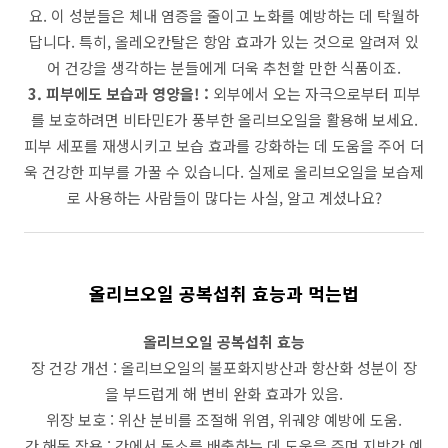
요. 이 성분들은 체내 염증을 줄이고 노화를 예방하는 데 탁월하
답니다. 특히, 올레오칸탈은 항암 효과가 있는 것으로 알려져 있
어 건강을 생각하는 분들에게 더욱 추천할 만한 식품이죠.
3. 피부에도 보습과 영양을! :
외부에서 오는 자극으로부터 피부
를 보호하려면 비타민E가 풍부한 올리브오일을 활용해 보세요.
피부 세포를 재생시키고 보습 효과를 강화하는 데 도움을 주어 더
욱 건강한 피부를 가꿀 수 있습니다. 실제로 올리브오일을 보습제
로 사용하는 사람들이 많다는 사실, 알고 계셨나요?
올리브오일 공복섭취 효능과 먹는법
올리브오일 공복섭취 효능
장 건강 개선
: 올리브오일의 불포화지방산과 항산화 성분이 장
을 부드럽게 해 변비 완화 효과가 있음.
위장 보호
:
위산 분비를 조절해 위염, 위궤양 예방에 도움.
간 해독 작용
:
간에서 독소를 배출하는 데 도움을 주며 지방간 예