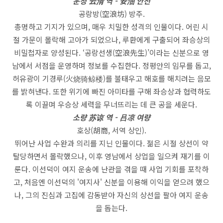
운청 云清 역 - 安沺 안전
공랑방(空浪坊) 방주.
총명하고 기지가 있으며, 매우 치밀한 성격의 인물이다. 어린 시
절 가문이 몰락해 고아가 되었으나, 루환에게 구출되어 좌승상의
비밀첩자로 양성된다. ‘공랑선생(空浪先生)’이라는 신분으로 영
남에서 서점을 운영하며 정보를 수집한다. 정평안의 임무를 돕고,
허유광이 기경루(火烧骑鲸楼)를 불태우고 해호를 해치려는 음모
를 밝혀낸다. 또한 위기에 빠진 아미타를 구해 좌승상과 협력하도
록 이끌며 우승상 세력을 무너뜨리는 데 큰 공을 세운다.
소량 苏谅 역 - 吕凉 여량
호상(胡商, 서역 상인).
뛰어난 사업 수완과 의리를 지닌 인물이다. 젊은 시절 상선이 약
탈당하면서 몰락했으나, 이후 영남에서 상업을 일으켜 재기를 이
룬다. 이선덕이 여지 운송에 난관을 겪을 때 사업 기회를 포착하
고, 처음엔 이선덕의 '여지사' 신분을 이용해 이익을 얻으려 했으
나, 그의 진심과 고집에 감동받아 자신의 상선을 팔아 여지 운송
을 돕는다.