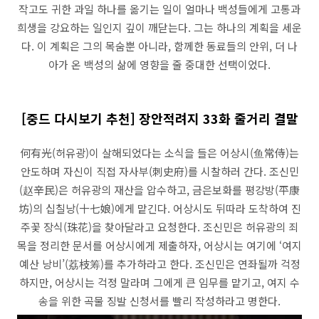
작고도 귀한 과일 하나를 옮기는 일이 얼마나 백성들에게 고통과
희생을 강요하는 일인지 깊이 깨닫는다. 그는 하나의 계획을 세운
다. 이 계획은 그의 목숨뿐 아니라, 함께한 동료들의 안위, 더 나
아가 온 백성의 삶에 영향을 줄 중대한 선택이었다.
[중드 다시보기 추천] 장안적려지 33화 줄거리 결말
何有光(허유광)이 살해되었다는 소식을 들은 어상시(鱼常侍)는
안도하며 자신이 직접 자사부(刺史府)를 시찰하러 간다. 조신민
(赵辛民)은 허유광의 재산을 압수하고, 금은보화를 평강방(平康
坊)의 십칠낭(十七娘)에게 맡긴다. 어상시도 뒤따라 도착하여 진
주꽃 장식(珠花)을 찾아달라고 요청한다. 조신민은 허유광의 죄
목을 정리한 문서를 어상시에게 제출하자, 어상시는 여기에 ‘여지
예산 낭비’(荔枝筹)를 추가하라고 한다. 조신민은 연좌될까 걱정
하지만, 어상시는 걱정 말라며 그에게 큰 임무를 맡기고, 여지 수
송을 위한 곡물 징발 신청서를 빨리 작성하라고 명한다.