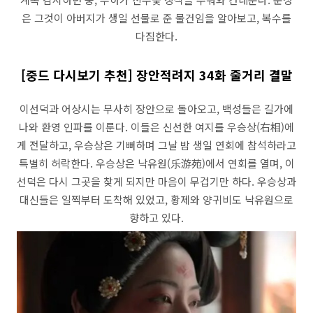
은 그것이 아버지가 생일 선물로 준 물건임을 알아보고, 복수를
다짐한다.
[중드 다시보기 추천] 장안적려지 34화 줄거리 결말
이선덕과 어상시는 무사히 장안으로 돌아오고, 백성들은 길가에
나와 환영 인파를 이룬다. 이들은 신선한 여지를 우승상(右相)에
게 전달하고, 우승상은 기뻐하며 그날 밤 생일 연회에 참석하라고
특별히 허락한다. 우승상은 낙유원(乐游苑)에서 연회를 열며, 이
선덕은 다시 그곳을 찾게 되지만 마음이 무겁기만 하다. 우승상과
대신들은 일찍부터 도착해 있었고, 황제와 양귀비도 낙유원으로
향하고 있다.