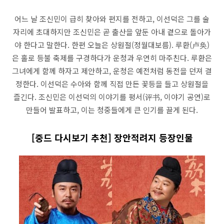
어느 날 조신민이 급히 찾아와 편지를 전하고, 이선덕은 그를 술
자리에 초대하지만 조신민은 곧 출산을 앞둔 아내 곁으로 돌아가
야 한다고 말한다. 한편 오늘은 상원절(정월대보름). 루환(卢奂)
은 홀로 등불 축제를 구경하다가 운청과 우연히 마주친다. 루환은
그녀에게 함께 하자고 제안하고, 운청은 예전처럼 동전을 던져 결
정한다. 이선덕은 수아와 함께 직접 만든 꽃등을 들고 상원절을
즐긴다. 조신민은 이선덕의 이야기를 평서(评书, 이야기 공연)로
만들어 발표하고, 이는 청중들에게 큰 인기를 끌게 된다.
[중드 다시보기 추천] 장안적려지 등장인물