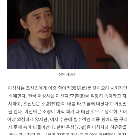
장안적려지
어상시는 조신민에게 이중 항아리(双层瓮)를 찾아오라 시키지만
실패한다. 결국 어상시는 이선덕(李善德)을 적당히 속이라고 지
시하고, 조신민은 소량(苏谅)이 배를 타고 몰래 떠났다고 거짓말
을 한다. 이선덕은 소량이 아직 화가 나 떠난 것으로 생각하고 더
이상 의심하지 않지만, 여지 수송에 필수적인 이중 항아리를 구하
지 못해 속이 타들어간다. 한편 운청(云清)은 어상시와 허유광을
계속 감시하던 중, 부하가 진주꽃 장식을 주워와 건네준다. 운청