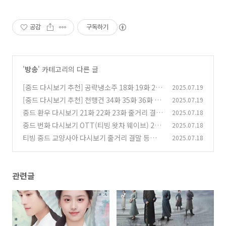
공감
구독하기
'
방송
' 카테고리의 다른 글
[중드 다시보기 추천] 공략냉소주 18화 19화 20
2025.07.19
화 줄거리 결말 등장인물
[중드 다시보기 추천] 천행건 34화 35화 36화 줄
2025.07.19
(0)
거리 결말 등장인물 진준걸 류우녕
중드 환우 다시보기 21화 22화 23화 줄거리 결말
2025.07.18
(0)
등장인물 장정의 주익연
중드 번화 다시보기 OTT(티빙 왓차 웨이브) 28
2025.07.18
(0)
화 29화 30화 줄거리 결말 등장인물
티빙 중드 교양사아 다시보기 줄거리 결말 등장인
2025.07.18
(0)
물
(0)
관련글