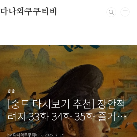
본문 바로가기
다나와쿠쿠티비
방송
[중드 다시보기 추천] 장안적
려지 33화 34화 35화 줄거리
결말 등장인물
by 다나와쿠쿠티비
2025. 7. 19.