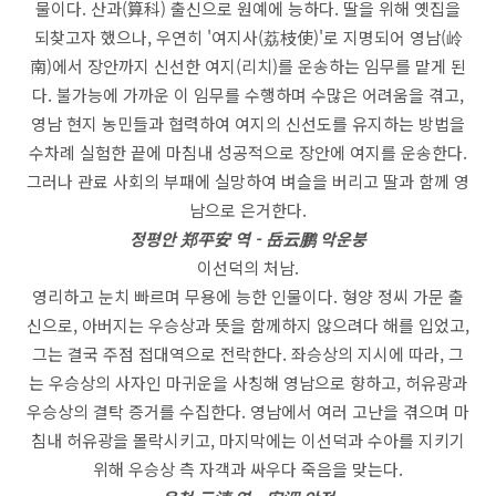
물이다. 산과(算科) 출신으로 원예에 능하다. 딸을 위해 옛집을
되찾고자 했으나, 우연히 '여지사(荔枝使)'로 지명되어 영남(岭
南)에서 장안까지 신선한 여지(리치)를 운송하는 임무를 맡게 된
다. 불가능에 가까운 이 임무를 수행하며 수많은 어려움을 겪고,
영남 현지 농민들과 협력하여 여지의 신선도를 유지하는 방법을
수차례 실험한 끝에 마침내 성공적으로 장안에 여지를 운송한다.
그러나 관료 사회의 부패에 실망하여 벼슬을 버리고 딸과 함께 영
남으로 은거한다.
정평안 郑平安 역 - 岳云鹏 악운붕
이선덕의 처남.
영리하고 눈치 빠르며 무용에 능한 인물이다. 형양 정씨 가문 출
신으로, 아버지는 우승상과 뜻을 함께하지 않으려다 해를 입었고,
그는 결국 주점 접대역으로 전락한다. 좌승상의 지시에 따라, 그
는 우승상의 사자인 마귀운을 사칭해 영남으로 향하고, 허유광과
우승상의 결탁 증거를 수집한다. 영남에서 여러 고난을 겪으며 마
침내 허유광을 몰락시키고, 마지막에는 이선덕과 수아를 지키기
위해 우승상 측 자객과 싸우다 죽음을 맞는다.