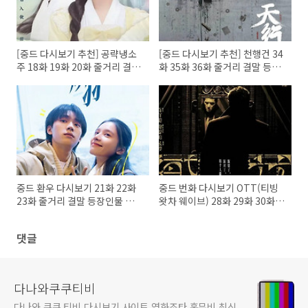
[중드 다시보기 추천] 공략냉소
[중드 다시보기 추천] 천행건 34
주 18화 19화 20화 줄거리 결말
화 35화 36화 줄거리 결말 등장
등장인물
인물 진준걸 류우녕
중드 환우 다시보기 21화 22화
중드 번화 다시보기 OTT(티빙
23화 줄거리 결말 등장인물 장
왓차 웨이브) 28화 29화 30화
정의 주익연
줄거리 결말 등장인물
댓글
다나와쿠쿠티비
다나와 쿠쿠 티비 다시보기 사이트 영화조타 홍무비 최신