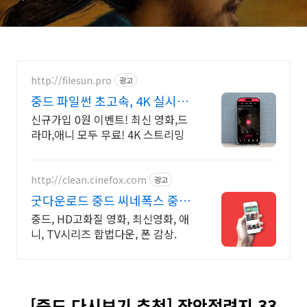
http://filesun.pro
광고
중드 파일썬 초고속, 4K 실시간
보기!
신규가입 0원 이벤트! 최신 영화,드
라마,애니 모두 무료! 4K 스트리밍
http://clean.cinefox.com
광고
굿다운로드 중드 씨네폭스 중드
일드 30%할인
중드, HD고화질 영화, 최신영화, 애
니, TV시리즈 합법다운, 폰 감상.
[중드 다시보기 추천] 장안적려지 33