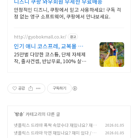
디즈니 쿠팡 와우회원 무제한 무료배송
안정적인 디즈니, 쿠팡에서 믿고 사용하세요! 구독 걱
정 없는 영구 소프트웨어, 쿠팡에서 만나보세요.
http://gyobokmall.co.kr/
광고
인기 애니 코스프레, 교복몰 구
매/대여 70% 특별 할인
25만벌 다양한 코스튬, 단체 자체제
작, 졸사컨셉, 반납무료, 100% 살균
세탁 졸사 코스프레, 졸업가운 각종
의상대여 25만벌 보유, 100%세탁
반납 무료
공감
구독하기
'
방송
' 카테고리의 다른 글
넷플릭스 드라마 폭싹 속았수다 재밌나요? 재미
2026.01.05
있다 / 없다 - OTT 재방송 보는방법 다시보기, 제
넷플릭스 드라마 악연 재밌나요? 재미 있다 / 없
2026.01.05