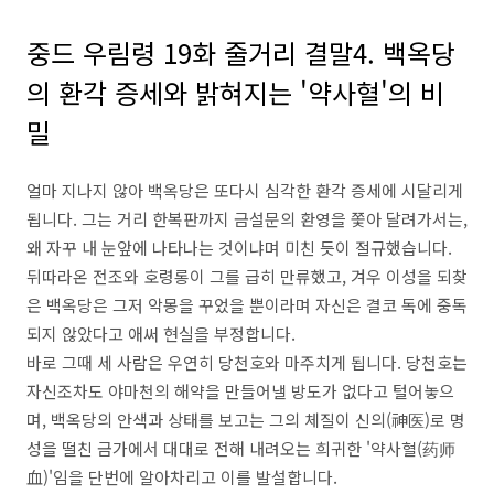
중드 우림령 19화 줄거리 결말4. 백옥당
의 환각 증세와 밝혀지는 '약사혈'의 비
밀
얼마 지나지 않아 백옥당은 또다시 심각한 환각 증세에 시달리게
됩니다. 그는 거리 한복판까지 금설문의 환영을 쫓아 달려가서는,
왜 자꾸 내 눈앞에 나타나는 것이냐며 미친 듯이 절규했습니다.
뒤따라온 전조와 호령롱이 그를 급히 만류했고, 겨우 이성을 되찾
은 백옥당은 그저 악몽을 꾸었을 뿐이라며 자신은 결코 독에 중독
되지 않았다고 애써 현실을 부정합니다.
바로 그때 세 사람은 우연히 당천호와 마주치게 됩니다. 당천호는
자신조차도 야마천의 해약을 만들어낼 방도가 없다고 털어놓으
며, 백옥당의 안색과 상태를 보고는 그의 체질이 신의(神医)로 명
성을 떨친 금가에서 대대로 전해 내려오는 희귀한 '약사혈(药师
血)'임을 단번에 알아차리고 이를 발설합니다.