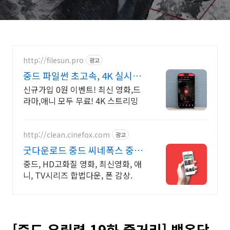
벗는 '야마천'의 진실
http://filesun.pro
광고
중드 파일썬 초고속, 4K 실시간
보기!
신규가입 0원 이벤트! 최신 영화,드
라마,애니 모두 무료! 4K 스트리밍
http://clean.cinefox.com
광고
굿다운로드 중드 씨네폭스 중드
일드 30%할인
중드, HD고화질 영화, 최신영화, 애
니, TV시리즈 합법다운, 폰 감상.
[중드 우림령 19화 줄거리] 백옥당