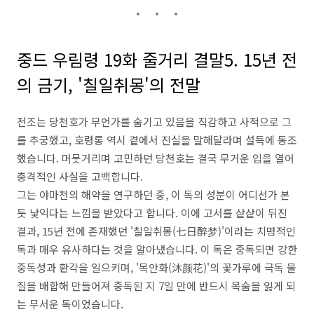
중드 우림령 19화 줄거리 결말5. 15년 전
의 금기, '칠일취몽'의 전말
전조는 당천호가 무언가를 숨기고 있음을 직감하고 사적으로 그
를 추궁했고, 호령롱 역시 곁에서 진실을 말해달라며 설득에 동조
했습니다. 머뭇거리며 고민하던 당천호는 결국 무거운 입을 열어
충격적인 사실을 고백합니다.
그는 야마천의 해약을 연구하던 중, 이 독의 성분이 어디선가 본
듯 낯익다는 느낌을 받았다고 합니다. 이에 고서를 샅샅이 뒤진
결과, 15년 전에 존재했던 '칠일취몽(七日醉梦)'이라는 치명적인
독과 매우 유사하다는 것을 알아냈습니다. 이 독은 중독되면 강한
중독성과 환각을 일으키며, '목안화(沐颜花)'의 꽃가루에 극독 물
질을 배합해 만들어져 중독된 지 7일 만에 반드시 목숨을 잃게 되
는 무서운 독이었습니다.