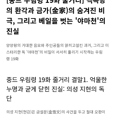
의 환각과 금가(金家)의 숨겨진 비
극, 그리고 베일을 벗는 '야마천'의
진실
양양왕의 거대한 음모와 주인공들의 얽히고설킨 과거, 그리고 미
스터리한 독 '야마천'의 비밀이 서서히 풀리기 시작하는 우림
령 19화
중드 우림령 19화 줄거리 결말1. 억울한
누명과 굳게 닫힌 진실: 의성 지현의 독
단
의성 지현(현감)은 금설문(金雪文)의 사건을 두고 절대 오판이