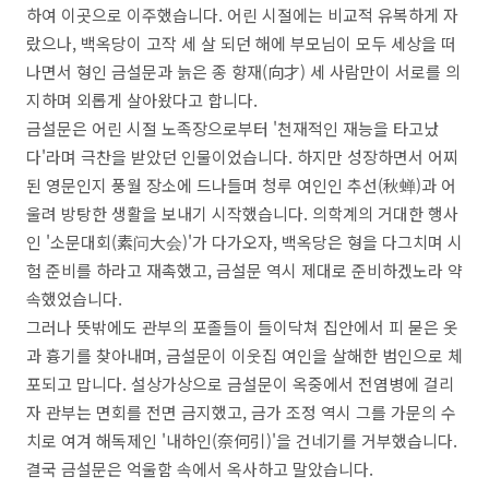
하여 이곳으로 이주했습니다. 어린 시절에는 비교적 유복하게 자
랐으나, 백옥당이 고작 세 살 되던 해에 부모님이 모두 세상을 떠
나면서 형인 금설문과 늙은 종 향재(向才) 세 사람만이 서로를 의
지하며 외롭게 살아왔다고 합니다.
금설문은 어린 시절 노족장으로부터 '천재적인 재능을 타고났
다'라며 극찬을 받았던 인물이었습니다. 하지만 성장하면서 어찌
된 영문인지 풍월 장소에 드나들며 청루 여인인 추선(秋蝉)과 어
울려 방탕한 생활을 보내기 시작했습니다. 의학계의 거대한 행사
인 '소문대회(素问大会)'가 다가오자, 백옥당은 형을 다그치며 시
험 준비를 하라고 재촉했고, 금설문 역시 제대로 준비하겠노라 약
속했었습니다.
그러나 뜻밖에도 관부의 포졸들이 들이닥쳐 집안에서 피 묻은 옷
과 흉기를 찾아내며, 금설문이 이웃집 여인을 살해한 범인으로 체
포되고 맙니다. 설상가상으로 금설문이 옥중에서 전염병에 걸리
자 관부는 면회를 전면 금지했고, 금가 조정 역시 그를 가문의 수
치로 여겨 해독제인 '내하인(奈何引)'을 건네기를 거부했습니다.
결국 금설문은 억울함 속에서 옥사하고 말았습니다.