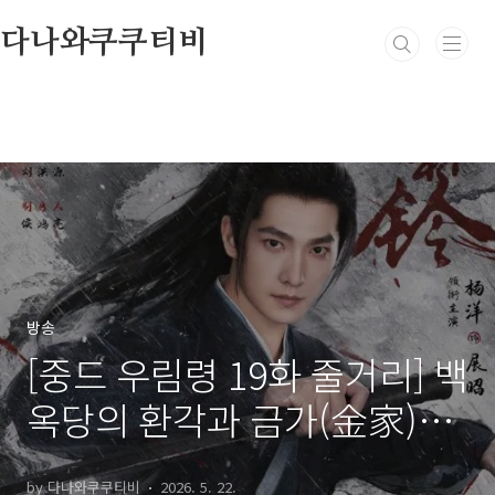
본문 바로가기
다나와쿠쿠티비
방송
[중드 우림령 19화 줄거리] 백
옥당의 환각과 금가(金家)의
숨겨진 비극, 그리고 베일을
by 다나와쿠쿠티비
2026. 5. 22.