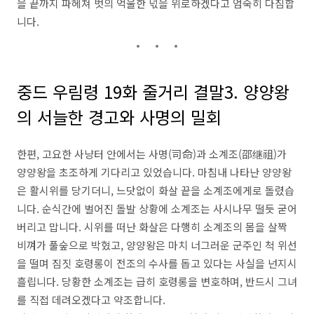
을 끝까지 파헤쳐 벗의 억울한 넋을 위로하겠다고 엄숙히 다짐합
니다.
중드 우림령 19화 줄거리 결말3. 양양왕
의 서늘한 경고와 사명의 밀회
한편, 고요한 사냥터 안에서는 사명(司命)과 소계조(邵继祖)가
양양왕을 초조하게 기다리고 있었습니다. 마침내 나타난 양양왕
은 활시위를 당기더니, 느닷없이 화살 끝을 소계조에게로 돌렸습
니다. 순식간에 벌어진 돌발 상황에 소계조는 사시나무 떨듯 굳어
버리고 맙니다. 시위를 떠난 화살은 다행히 소계조의 몸을 살짝
비껴가 풀숲으로 박혔고, 양양왕은 마치 너그러운 군주인 척 위선
을 떨며 짐짓 호령롱이 전조의 수사를 돕고 있다는 사실을 넌지시
흘립니다. 당황한 소계조는 급히 호령롱을 변호하며, 반드시 그녀
를 직접 데려오겠다고 약조합니다.