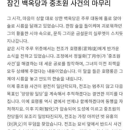
잠긴 백옥당과 중초원 사건의 마무리
그 시각, 마음이 상할 대로 상한 백옥당은 주루 대동에 홀로 앉아
술로 시름을 달래고 있었습니다. 한참 술을 들이켜며 괴로워하던
그의 황홀한 시야 속으로, 문득 그리운 금설문의 실루엣이 스치듯
지나갑니다.
같은 시각 주루 위층에서는 전조가 호령롱(霍玲珑)에게 반가운
소식을 전하고 있었습니다. 조정에서 정월화(丁月华)가 '중초원
사건'을 해결하는 데 세운 공로를 참작하여, 그녀의 이전 죄책을
모두 상쇄해 주었다는 내용이었습니다. 이 말을 들은 호령롱은 그
제야 시름을 놓고 안도의 한숨을 내쉽니다.
이제 중초원 사건이 완전히 일단락되자, 전조는 멈추지 않고 다음
목표인 '양양왕 일당'을 계속해서 추적하겠다는 결연한 의지를 다
집니다. 이에 호령롱 역시 곁에서 언제나 함께하겠다며 동행을 자
처하지요. 이후 지화(智化)가 압송되어 도성에 이르고 중초원의
잔당들이 모조리 일망타진되자, 전조는 가장 아끼던 벗 유홍의
(刘洪义)의 무덤을 찾았습니다. 전조는 묘비 앞에서 반드시 사건