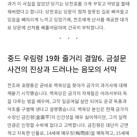
과거 이 사실을 알았던 당기는 당천호를 크게 꾸짖고 약방을 불태
워버렸다고 합니다. 당천호는 당문이 점차 잘못된 길로 빠져들고
있음을 뼈저리게 느끼고 있었기에, 전조에게 단서를 제공한 대가
로 당문에 선처를 베풀어달라며 간곡히 부탁합니다.
중드 우림령 19화 줄거리 결말6. 금설문
사건의 진상과 드러나는 음모의 서막
전조와 호령롱은 곧바로 백옥당을 찾아가 금가의 과거사에 대해
캐묻기 시작했습니다. 백옥당은 금가의 자제들은 어려서부터 독
을 다루는 법을 배우며, 고작 일곱여덟 살만 되어도 온갖 독충과
약초를 구별해 낸다고 설명했습니다. 백옥당 본인은 현재 금가의
수장인 금진평(金震平)의 인간성을 매우 싫어하지만, 그의 실력
만큼은 인정할 수밖에 없다고 고백합니다. 금진평은 대단히 근면
하고 지독한 인물로, 14세에 매우장(梅雨瘴)을 해독하고, 15세에