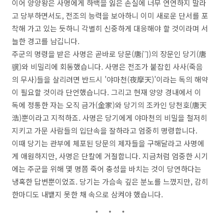
이어 양양왕은 사명에게 하백을 잃은 손실에 너무 연연하지 말라
고 당부하면서도, 전조의 능력을 보아하니 이미 새로운 단서를 포
착해 가고 있는 듯하니 각별히 신중하게 대응해야 할 것이라며 서
늘한 경고를 남깁니다.
주군의 명령을 받은 사명은 곧바로 당문(唐门)의 장문인 당기(唐
骥)와 비밀리에 회동했습니다. 사명은 전조가 붙잡힌 사사(죽음
의 무사)들을 살리려면 반드시 '야마천(夜摩天)'이라는 독의 해약
이 필요할 것이라 단언했습니다. 그리고 현재 양양 경내에서 이
독에 정통한 자는 오직 금가(金家)와 당기의 조카인 당천호(唐天
浩)뿐이라고 지적하죠. 사명은 당기에게 야마천의 비밀을 철저히
지키고 가문 사람들의 입단속을 잘하라고 엄중히 명령합니다.
이때 당기는 관부에 체포된 당문의 제자들을 구해달라고 사명에
게 애원하지만, 사명은 단칼에 거절합니다. 지금처럼 엄중한 시기
에는 주군을 위해 몇 명쯤 죽어 충성을 바치는 것이 당연하다는
냉혹한 답변뿐이었죠. 당기는 가슴속 깊은 분노를 느꼈지만, 감히
한마디도 내뱉지 못한 채 속으로 삼켜야 했습니다.