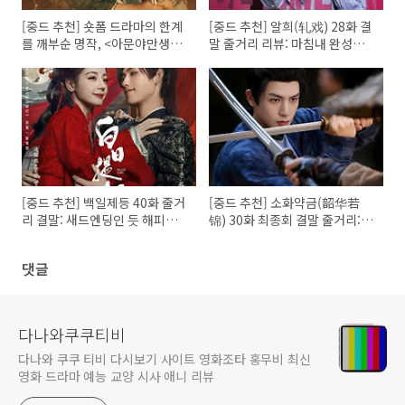
[중드 추천] 숏폼 드라마의 한계
[중드 추천] 알희(轧戏) 28화 결
를 깨부순 명작, <아문야만생장
말 줄거리 리뷰: 마침내 완성된
(我们野蛮生长)> 줄거리 및 결
우리들의 완벽한 설계도
말 해석: 상처 입은 두 영혼의 역
대급 구원 로맨스
[중드 추천] 백일제등 40화 줄거
[중드 추천] 소화약금(韶华若
리 결말: 새드엔딩인 듯 해피엔
锦) 30화 최종회 결말 줄거리:
딩 같은 판타지 로맨스 고장극
명탄♥장서의 행복한 결말, 그리
고 슈징란과 원의의 새로운 시
댓글
작!
다나와쿠쿠티비
다나와 쿠쿠 티비 다시보기 사이트 영화조타 홍무비 최신
영화 드라마 예능 교양 시사 애니 리뷰