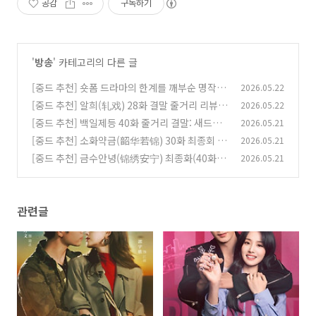
공감
구독하기
'
방송
' 카테고리의 다른 글
[중드 추천] 숏폼 드라마의 한계를 깨부순 명작, <
2026.05.22
아문야만생장(我们野蛮生长)> 줄거리 및 결말
[중드 추천] 알희(轧戏) 28화 결말 줄거리 리뷰:
2026.05.22
해석: 상처 입은 두 영혼의 역대급 구원 로맨스
마침내 완성된 우리들의 완벽한 설계도
(0)
[중드 추천] 백일제등 40화 줄거리 결말: 새드엔
2026.05.21
(0)
딩인 듯 해피엔딩 같은 판타지 로맨스 고장극
[중드 추천] 소화약금(韶华若锦) 30화 최종회 결
2026.05.21
(0)
말 줄거리: 명탄♥장서의 행복한 결말, 그리고 슈
[중드 추천] 금수안녕(锦绣安宁) 최종화(40화)
2026.05.21
징란과 원의의 새로운 시작!
줄거리 결말: 육가학의 최후와 로신원♥로의녕의
(0)
완벽한 해피엔딩
(0)
관련글