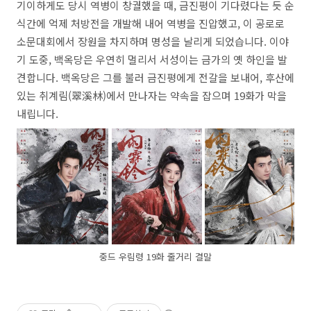
기이하게도 당시 역병이 창궐했을 때, 금진평이 기다렸다는 듯 순
식간에 억제 처방전을 개발해 내어 역병을 진압했고, 이 공로로
소문대회에서 장원을 차지하며 명성을 날리게 되었습니다. 이야
기 도중, 백옥당은 우연히 멀리서 서성이는 금가의 옛 하인을 발
견합니다. 백옥당은 그를 불러 금진평에게 전갈을 보내어, 후산에
있는 취계림(翠溪林)에서 만나자는 약속을 잡으며 19화가 막을
내립니다.
중드 우림령 19화 줄거리 결말