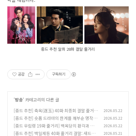
중드 추천 알희 28화 결말 줄거리
공감
구독하기
'
방송
' 카테고리의 다른 글
[중드 추천] 축옥(逐玉) 40화 최종회 결말 줄거
2026.05.22
리: 짓밟힌 진실, 그리고 남겨진 자들의 선택
[중드 추천] 숏폼 드라마의 한계를 깨부순 명작, <
2026.05.22
(0)
아문야만생장(我们野蛮生长)> 줄거리 및 결말
[중드 우림령 19화 줄거리] 백옥당의 환각과 금가
2026.05.22
해석: 상처 입은 두 영혼의 역대급 구원 로맨스
(金家)의 숨겨진 비극, 그리고 베일을 벗는 '야마
(0)
[중드 추천] 백일제등 40화 줄거리 결말: 새드엔
2026.05.21