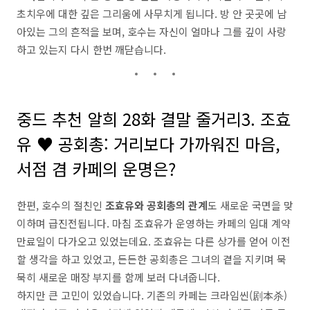
초치우에 대한 깊은 그리움에 사무치게 됩니다. 방 안 곳곳에 남
아있는 그의 흔적을 보며, 호수는 자신이 얼마나 그를 깊이 사랑
하고 있는지 다시 한번 깨닫습니다.
중드 추천 알희 28화 결말 줄거리3. 조효
유 ♥ 공회총: 거리보다 가까워진 마음,
서점 겸 카페의 운명은?
한편, 호수의 절친인
조효유와 공회총의 관계
도 새로운 국면을 맞
이하며 급진전됩니다. 마침 조효유가 운영하는 카페의 임대 계약
만료일이 다가오고 있었는데요. 조효유는 다른 상가를 얻어 이전
할 생각을 하고 있었고, 든든한 공회총은 그녀의 곁을 지키며 묵
묵히 새로운 매장 부지를 함께 보러 다녀줍니다.
하지만 큰 고민이 있었습니다. 기존의 카페는 크라임씬(剧本杀)