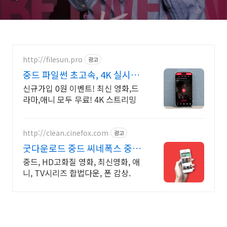
http://filesun.pro
광고
중드 파일썬 초고속, 4K 실시간
보기!
신규가입 0원 이벤트! 최신 영화,드
라마,애니 모두 무료! 4K 스트리밍
http://clean.cinefox.com
광고
굿다운로드 중드 씨네폭스 중드
일드 30%할인
중드, HD고화질 영화, 최신영화, 애
니, TV시리즈 합법다운, 폰 감상.