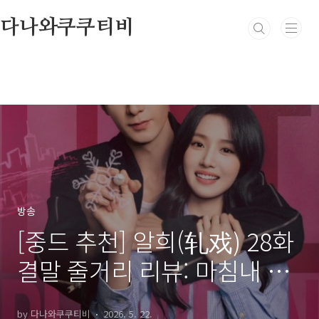
본문 바로가기
다나와쿠쿠티비
방송
[중드 추천] 알희(轧戏) 28화
결말 줄거리 리뷰: 마침내 완
성된 우리들의 완벽한 설계도
by 다나와쿠쿠티비
2026. 5. 22.