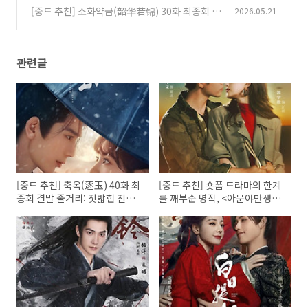
천'의 진실
딩인 듯 해피엔딩 같은 판타지 로맨스 고장극
(0)
[중드 추천] 소화약금(韶华若锦) 30화 최종회 결
2026.05.21
(0)
말 줄거리: 명탄♥장서의 행복한 결말, 그리고 슈
징란과 원의의 새로운 시작!
(0)
관련글
[중드 추천] 축옥(逐玉) 40화 최
[중드 추천] 숏폼 드라마의 한계
종회 결말 줄거리: 짓밟힌 진실,
를 깨부순 명작, <아문야만생장
그리고 남겨진 자들의 선택
(我们野蛮生长)> 줄거리 및 결
말 해석: 상처 입은 두 영혼의 역
대급 구원 로맨스