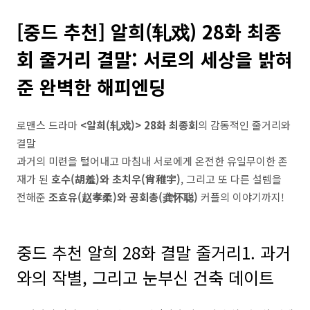
[중드 추천] 알희(轧戏) 28화 최종
회 줄거리 결말: 서로의 세상을 밝혀
준 완벽한 해피엔딩
로맨스 드라마
<알희(轧戏)> 28화 최종회
의 감동적인 줄거리와
결말
과거의 미련을 털어내고 마침내 서로에게 온전한 유일무이한 존
재가 된
호수(胡羞)와 초치우(肖稚宇)
, 그리고 또 다른 설렘을
전해준
조효유(赵孝柔)와 공회총(龚怀聪)
커플의 이야기까지!
중드 추천 알희 28화 결말 줄거리1. 과거
와의 작별, 그리고 눈부신 건축 데이트