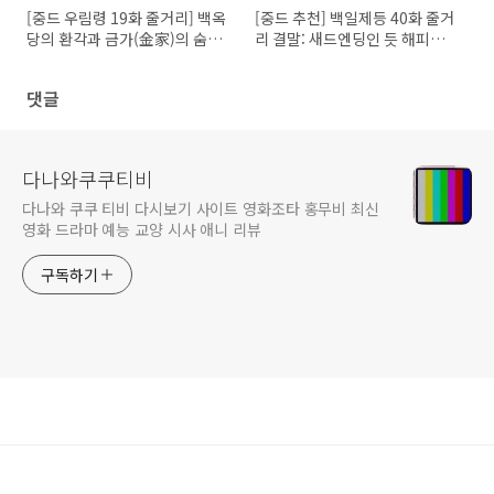
[중드 우림령 19화 줄거리] 백옥
[중드 추천] 백일제등 40화 줄거
당의 환각과 금가(金家)의 숨겨
리 결말: 새드엔딩인 듯 해피엔
진 비극, 그리고 베일을 벗는 '야
딩 같은 판타지 로맨스 고장극
마천'의 진실
댓글
다나와쿠쿠티비
다나와 쿠쿠 티비 다시보기 사이트 영화조타 홍무비 최신
영화 드라마 예능 교양 시사 애니 리뷰
구독하기