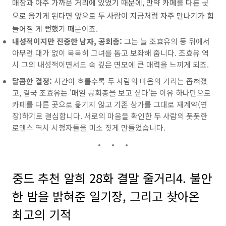
매장과 아주 가까운 거리에 있었기 때문에, 만약 카페를 다른 곳
으로 옮기게 된다면 앞으로 두 사람이 지금처럼 자주 만나기가 힘
들어질 게 뻔했기 때문이죠.
내성적이지만 진중한 남자, 공회총:
그는 늘 조효유의 등 뒤에서
아무런 대가 없이 묵묵히 그녀를 돕고 보좌해 줍니다. 조효유 역
시 그의 내성적이면서도 속 깊은 면모에 큰 매력을 느끼게 되죠.
달콤한 결정:
시간이 흐를수록 두 사람의 마음의 거리는 좁혀졌
고, 결국 조효유는 '매일 공회총을 보고 싶다'는 이유 하나만으로
카페를 다른 곳으로 옮기지 않고 기존 상가를 그대로 재계약(연
장)하기로 결심합니다. 서로의 마음을 확인한 두 사람의 풋풋한
로맨스 역시 시청자들을 미소 짓게 만들었습니다.
중드 추천 알희 28화 결말 줄거리4. 불안
한 밤을 밝혀준 일기장, 그리고 찾아온
최고의 기적