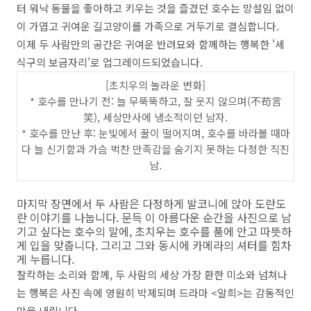
터 워낙 동물을 좋아하고 키우는 것을 즐겼던 호수는 망설임 없이
이 가엽고 귀여운 길고양이를 가족으로 거두기로 결심합니다.
이제 두 사람만의 공간은 귀여운 반려묘와 함께하는 행복한 '세
식구의 보금자리'로 업그레이드되었습니다.
[초치우의 놀라운 변화]
* 호수를 만나기 전: 늘 무뚝뚝하고, 잘 웃지 않으며(不苟言
笑), 세상만사에 냉소적이던 남자.
* 호수를 만난 후: 눈빛에서 꿀이 떨어지며, 호수를 바라볼 때마
다 늘 신기함과 가슴 벅찬 만족감을 숨기지 못하는 다정한 직진
남.
마지막 장면에서 두 사람은 다정하게 발코니에 앉아 도란도
란 이야기를 나눕니다. 문득 이 아름다운 순간을 사진으로 남
기고 싶다는 호수의 말에, 초치우는 호수를 품에 안고 따뜻하
게 입을 맞춥니다. 그리고 그와 동시에 카메라의 셔터를 힘차
게 누릅니다.
찰칵하는 소리와 함께, 두 사람의 세상 가장 환한 미소와 넘쳐나
는 행복은 사진 속에 영원히 박제되며 드라마 <알희>는 감동적인
막을 내립니다.