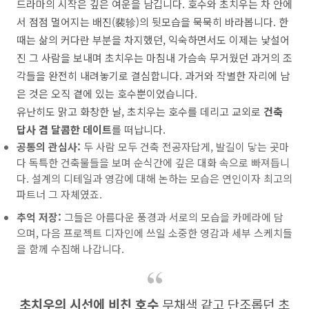
드라마의 시작은 깊은 여운을 남깁니다. 호수와 초치우는 차 안에
서 점점 멀어지는 배진(裴轸)의 뒷모습을 묵묵히 바라봅니다. 한
때는 삶의 커다란 부분을 차지했던, 익숙하면서도 이제는 낯설어
진 그 사람을 보내며 초치우는 마침내 가슴속 무거웠던 과거의 조
각들을 완전히 내려놓기로 결심합니다. 과거와 작별한 자리에 남
은 것은 오직 곁에 있는 호수뿐이었습니다.
유난히도 맑고 화창한 날, 초치우는 호수를 데리고 교외로
건축
답사 겸 달콤한 데이트
를 떠납니다.
공통의 관심사:
두 사람 모두 건축 전공자답게, 발길이 닿는 곳마
다 독특한 건축물들을 보며 순식간에 깊은 대화 속으로 빠져듭니
다. 설계의 디테일과 영감에 대해 논하는 모습은 연인이자 최고의
파트너 그 자체였죠.
추억 저장:
그들은 아름다운 풍경과 서로의 모습을 카메라에 담
으며, 다음 프로젝트 디자인에 쓰일 소중한 영감과 세부 스케치들
을 함께 수집해 나갑니다.
초치우의 시선에 비친 호수
무채색 같고 단조롭던 초